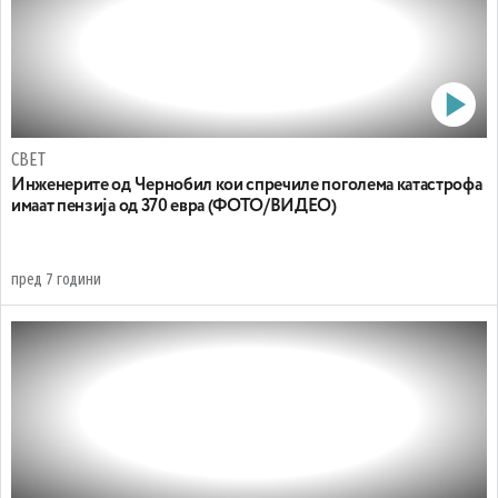
СВЕТ
Инжeнерите од Чернобил кои спречиле поголема катастрофа
имаат пензија од 370 евра (ФОТО/ВИДЕО)
пред 7 години