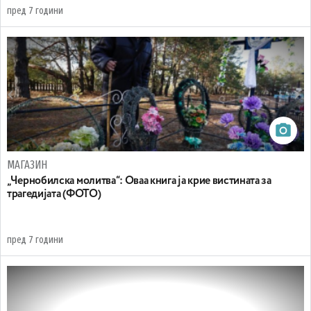
пред 7 години
МАГАЗИН
„Чернобилска молитва“: Оваа книга ја крие вистината за
трагедијата (ФОТО)
пред 7 години