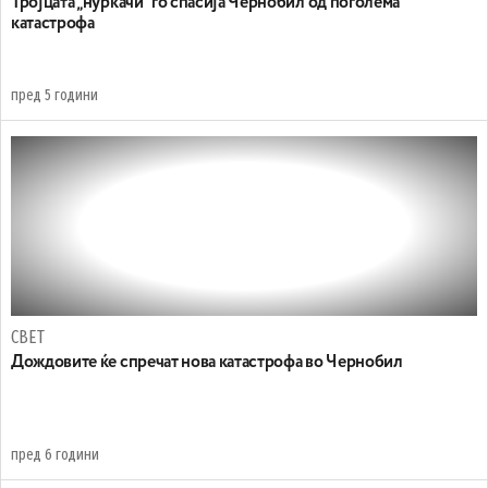
Тројцата „нуркачи“ го спасија Чернобил од поголема
катастрофа
пред 5 години
СВЕТ
Дождовите ќе спречат нова катастрофа во Чернобил
пред 6 години