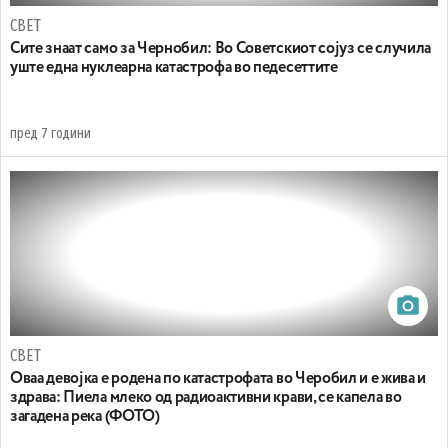
СВЕТ
Сите знаат само за Чернобил: Во Советскиот сојуз се случила
уште една нуклеарна катастрофа во педесеттите
пред 7 години
СВЕТ
Оваа девојка е родена по катастрофата во Черобил и е жива и
здрава: Пиела млеко од радиоактивни крави, се капела во
загадена река (ФОТО)