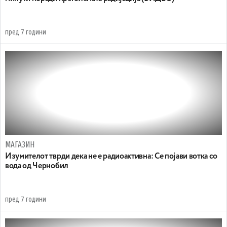
пред 7 години
МАГАЗИН
Изумителот тврди дека не е радиоактивна: Се појави вотка со
вода од Чернобил
пред 7 години