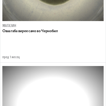
МАГАЗИН
Oваа габа вирее само во Чернобил
пред 1 месец