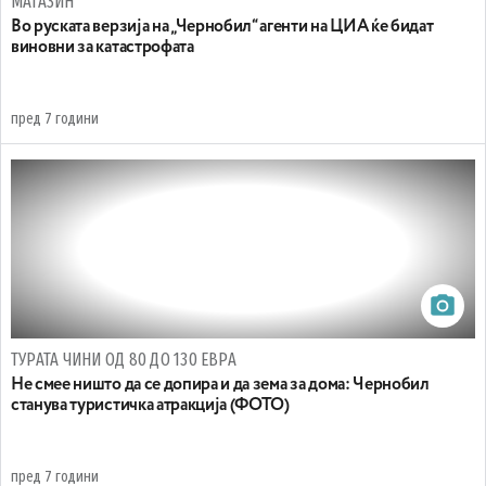
МАГАЗИН
Во руската верзија на „Чернобил“ агенти на ЦИА ќе бидат
виновни за катастрофата
пред 7 години
ТУРАТА ЧИНИ ОД 80 ДО 130 ЕВРА
Не смее ништо да се допира и да зема за дома: Чернобил
станува туристичка атракција (ФОТО)
пред 7 години