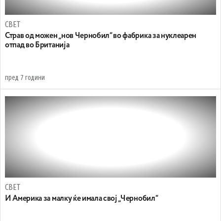
СВЕТ
Страв од можен „нов Чернобил“ во фабрика за нуклеарен
отпад во Британија
пред 7 години
СВЕТ
И Америка за малку ќе имала свој „Чернобил“