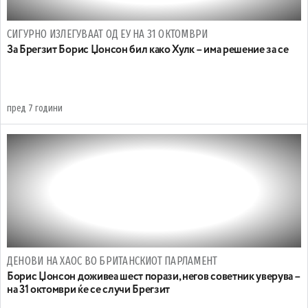
СИГУРНО ИЗЛЕГУВААТ ОД ЕУ НА 31 ОКТОМВРИ
За Брегзит Борис Џонсон бил како Хулк – има решение за се
пред 7 години
ДЕНОВИ НА ХАОС ВО БРИТАНСКИОТ ПАРЛАМЕНТ
Борис Џонсон доживеа шест порази, негов советник уверува –
на 31 октомври ќе се случи Брегзит