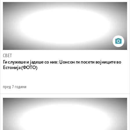
СВЕТ
Ги служеше и јадеше со нив: Џонсон ги посети војниците во
Естонија (ФОТО)
пред 7 години