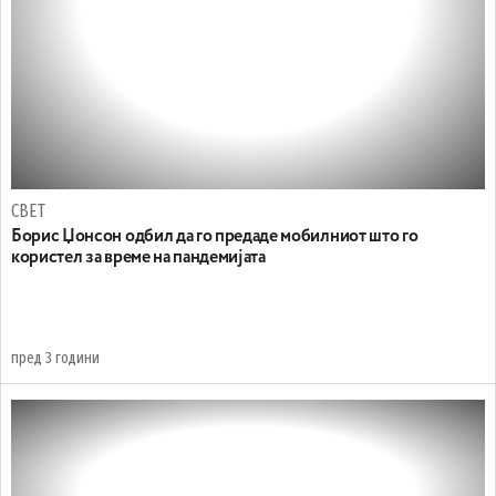
СВЕТ
Борис Џонсон одбил да го предаде мобилниот што го
користел за време на пандемијата
пред 3 години