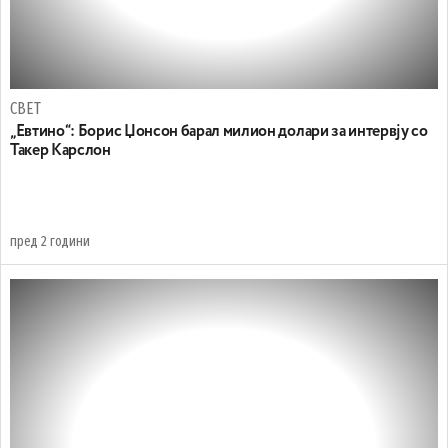
СВЕТ
„Евтино“: Борис Џонсон барал милион долари за интервју со
Такер Карслон
пред 2 години