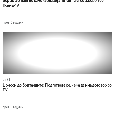
Борис Џонсон во самоизолација по контакт со заразен со
Ковид-19
пред 6 години
СВЕТ
Џонсон до Британците: Подгответе се, нема да има договор со
ЕУ
пред 6 години