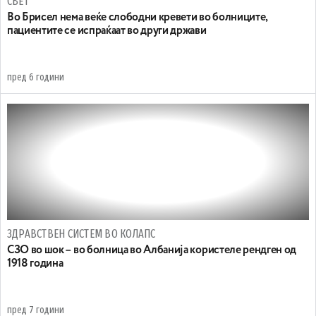
СВЕТ
Во Брисел нема веќе слободни кревети во болниците,
пациентите се испраќаат во други држави
пред 6 години
ЗДРАВСТВЕН СИСТЕМ ВО КОЛАПС
СЗО во шок – во болница во Албанија користеле рендген од
1918 година
пред 7 години