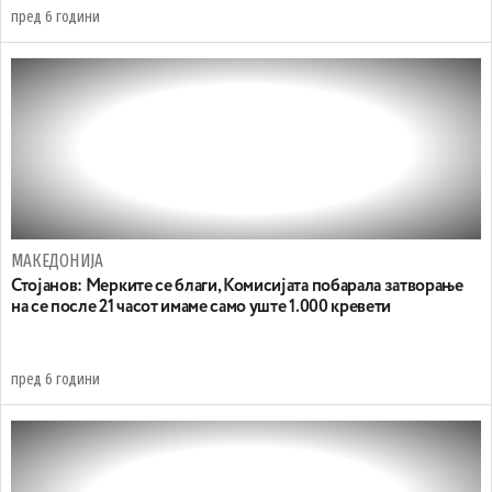
пред 6 години
МАКЕДОНИЈА
Стојанов: Мерките се благи, Комисијата побарала затворање
на се после 21 часот имаме само уште 1.000 кревети
пред 6 години