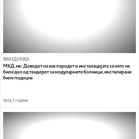
МАКЕДОНИЈА
МКД.мк: Доводот на кислородот и инсталацијата за него не
биле дел од тендерот за модуларните болници, инсталирани
биле подоцна
пред 5 години