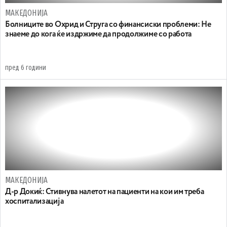
МАКЕДОНИЈА
Болниците во Охрид и Струга со финансиски проблеми: Не
знаеме до кога ќе издржиме да продолжиме со работа
пред 6 години
МАКЕДОНИЈА
Д-р Докиќ: Стивнува налетот на пациенти на кои им треба
хоспитализација