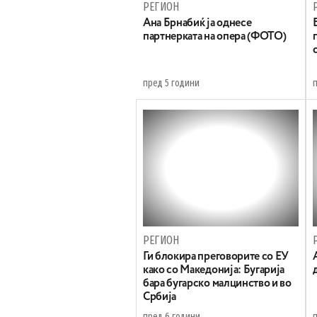
РЕГИОН
Ана Брнабиќ ја однесе
партнерката на опера (ФОТО)
пред 5 години
РЕГИОН
Ги блокира преговорите со ЕУ
како со Македонија: Бугарија
бара бугарско малцинство и во
Србија
пред 6 години