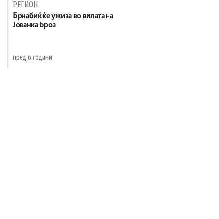
РЕГИОН
Брнабиќ ќе ужива во вилата на
Јованка Броз
пред 6 години