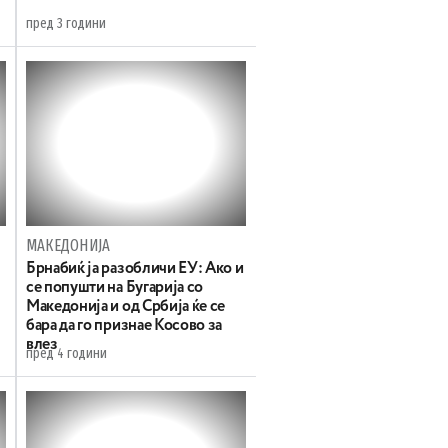
пред 3 години
МАКЕДОНИЈА
Брнабиќ ја разобличи ЕУ: Ако и
се попушти на Бугарија со
Македонија и од Србија ќе се
бара да го признае Косово за
влез
пред 4 години