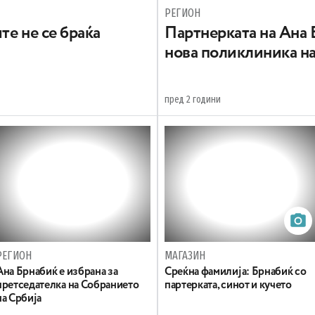
РЕГИОН
те не се браќа
Партнерката на Ана 
нова поликлиника на
пред 2 години
РЕГИОН
МАГАЗИН
Ана Брнабиќ е избрана за
Среќна фамилија: Брнабиќ со
претседателка на Собранието
партерката, синот и кучето
на Србија