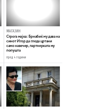
МАГАЗИН
Строга мајка: Брнабиќ му дава на
синот Игор да гледа цртани
само навечер, партнерката му
попушта
пред 4 години