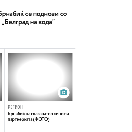
Брнабиќ се поднови со
 „Белград на вода“
РЕГИОН
Брнабиќ на гласање со синот и
партнерката (ФОТО)