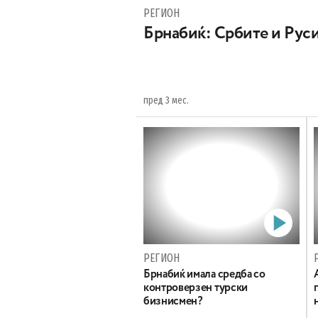
РЕГИОН
Брнабиќ: Србите и Руси
пред 3 мес.
РЕГИОН
Брнабиќ имала средба со
контроверзен турски
бизнисмен?