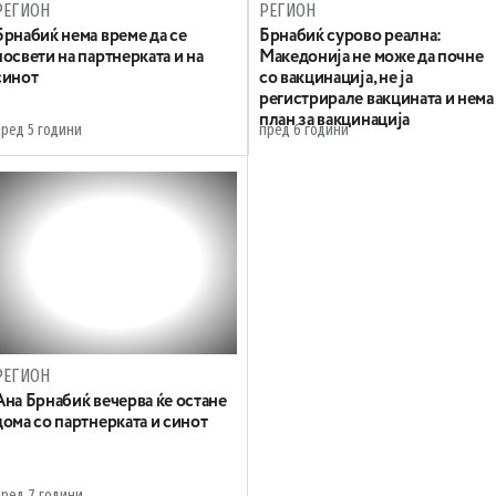
РЕГИОН
РЕГИОН
Брнабиќ нема време да се
Брнабиќ сурово реална:
посвети на партнерката и на
Македонија не може да почне
синот
со вакцинација, не ја
регистрирале вакцината и нема
план за вакцинација
пред 5 години
пред 6 години
РЕГИОН
Ана Брнабиќ вечерва ќе остане
дома со партнерката и синот
пред 7 години