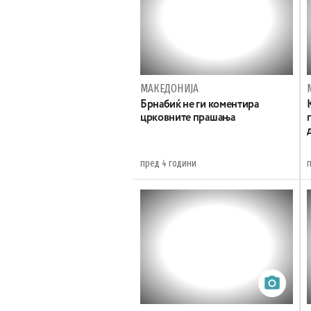
МАКЕДОНИЈА
Брнабиќ не ги коментира
црковните прашања
пред 4 години