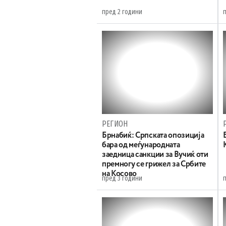
пред 2 години
РЕГИОН
Брнабиќ: Српската опозиција
бара од меѓународната
заедница санкции за Вучиќ оти
премногу се грижел за Србите
на Косово
пред 3 години