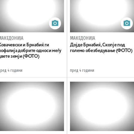
МАКЕДОНИЈА
МАКЕДОНИЈА
Ковачевски и Брнабиќ ги
Дојде Брнабиќ, Скопје под
пофалија добрите односи меѓу
големо обезбедување (ФОТО)
двете земји (ФОТО)
пред 4 години
пред 4 години