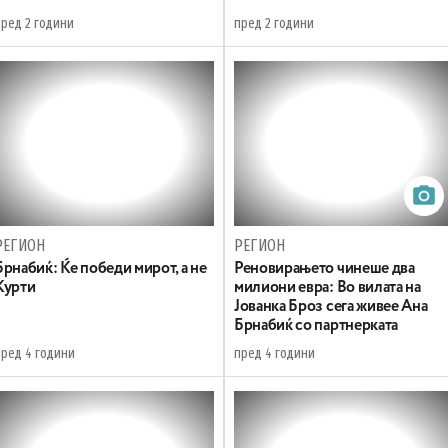
пред 2 години
пред 2 години
РЕГИОН
РЕГИОН
Брнабиќ: Ќе победи мирот, а не
Реновирањето чинеше два
Курти
милиони евра: Во вилата на
Јованка Броз сега живее Ана
Брнабиќ со партнерката
пред 4 години
пред 4 години