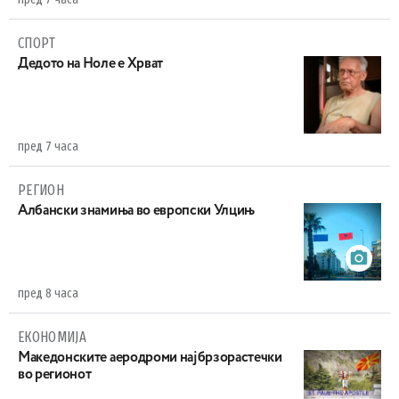
СПОРТ
Дедото на Ноле е Хрват
пред 7 часа
РЕГИОН
Aлбански знамиња во европски Улцињ
пред 8 часа
ЕКОНОМИЈА
Maкедонските аеродроми најбрзорастечки
во регионот