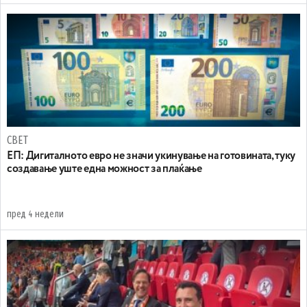
СВЕТ
ЕП: Дигиталното евро не значи укинување на готовината, туку
создавање уште една можност за плаќање
пред 4 недели