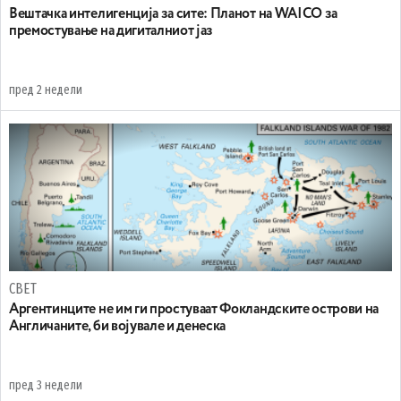
Вештачка интелигенција за сите: Планот на WAICO за
премостување на дигиталниот јаз
пред 2 недели
СВЕТ
Аргентинците не им ги простуваат Фокландските острови на
Англичаните, би војувале и денеска
пред 3 недели