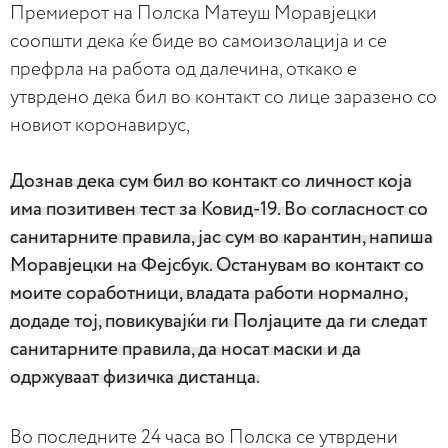
Премиерот на Полска Матеуш Моравјецки
соопшти дека ќе биде во самоизолација и се
префрла на работа од далечина, откако е
утврдено дека бил во контакт со лице заразено со
новиот коронавирус,
Дознав дека сум бил во контакт со личност која
има позитивен тест за Ковид-19. Во согласност со
санитарните правила, јас сум во карантин, напиша
Моравјецки на Фејсбук. Останувам во контакт со
моите соработници, владата работи нормално,
додаде тој, повикувајќи ги Полјаците да ги следат
санитарните правила, да носат маски и да
одржуваат физичка дистанца.
Во последните 24 часа во Полска се утврдени