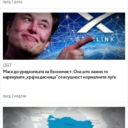
пред 3 дена
СВЕТ
Маск до уредничката на Економист: Она што лажно го
нарекувате „крајна десница“ се всушност нормалните луѓе
пред 2 недели