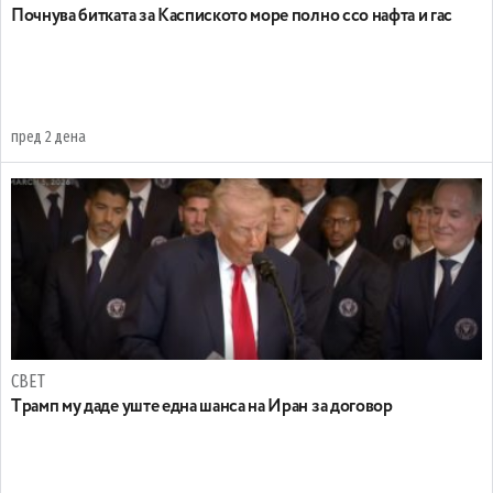
Почнува битката за Каспиското море полно ссо нафта и гас
пред 2 дена
СВЕТ
Tрамп му даде уште една шанса на Иран за договор