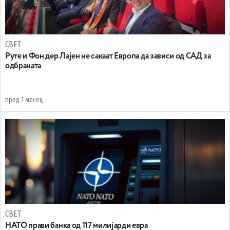
СВЕТ
Руте и Фон дер Лајен не сакаат Европа да зависи од САД за
одбраната
пред 1 месец
СВЕТ
НАТО прави банка од 117 милијарди евра