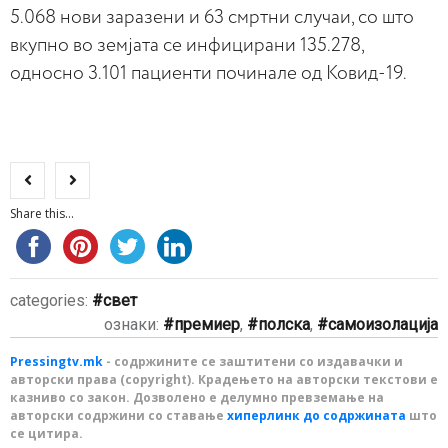
5.068 нови заразени и 63 смртни случаи, со што
вкупно во земјата се инфицирани 135.278,
односно 3.101 пациенти починале од Ковид-19.
Share this...
categories:
свет
ознаки:
премиер
,
полска
,
самоизолација
Pressingtv.mk
- содржините се заштитени со издавачки и
авторски права (copyright). Крадењето на авторски текстови е
казниво со закон. Дозволено е делумно превземање на
авторски содржини со ставање
хиперлинк до содржината
што
се цитира.