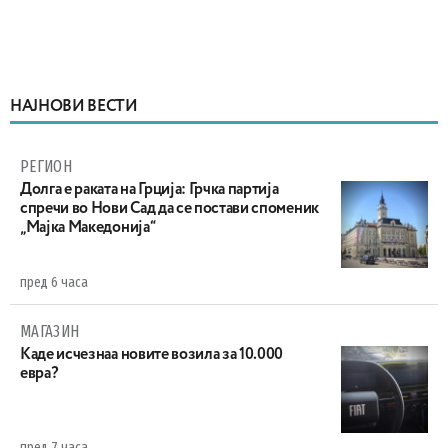
НАЈНОВИ ВЕСТИ
РЕГИОН
Долга е раката на Грција: Грчка партија
спречи во Нови Сад да се постави споменик
„Мајка Македонија“
пред 6 часа
МАГАЗИН
Каде исчезнаа новите возила за 10.000
евра?
пред 7 часа