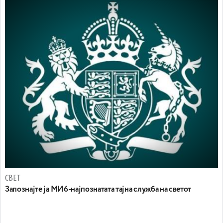
СВЕТ
Запознајте ја МИ6-најпознатата тајна служба на светот