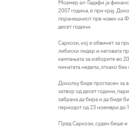
Моамер ал-Гадафи ја финанс
2007 година, е при крај. Док
поранешниот прв човек на Фр
десет години.
Саркози, кој е обвинет за 
либиски лидер и неговата пр
кампањата за изборите во 20
минатата недела, откако беа
Доколку биде прогласен за в
затвор од десет години, пар
забрана да бира и да биде б
периодот од 23 ноември до 
Пред Саркози, суден беше 