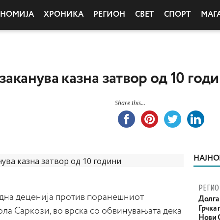
ОНОМИЈА
ХРОНИКА
РЕГИОН
СВЕТ
СПОРТ
МАГ
заканува казна затвор од 10 год
Share this...
НАЈНО
РЕГИО
 една деценија против поранешниот
Долга 
Грчка 
ла Саркози, во врска со обвинувањата дека
Нови С