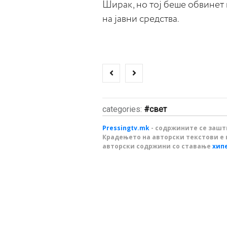
Ширак, но тој беше обвинет 
на јавни средства.
categories:
свет
Pressingtv.mk
- содржините се зашти
Крадењето на авторски текстови е 
авторски содржини со ставање
хип