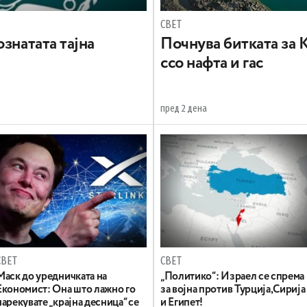
СВЕТ
знатата тајна
Почнува битката за 
ссо нафта и гас
пред 2 дена
СВЕТ
СВЕТ
Маск до уредничката на
„Политико“: Израел се спрема
Економист: Она што лажно го
за војна против Турција,Сирија
нарекувате „крајна десница“ се
и Египет!