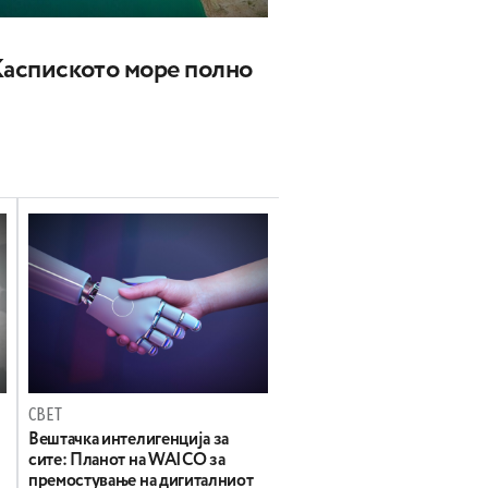
Каспиското море полно
СВЕТ
Вештачка интелигенција за
сите: Планот на WAICO за
премостување на дигиталниот