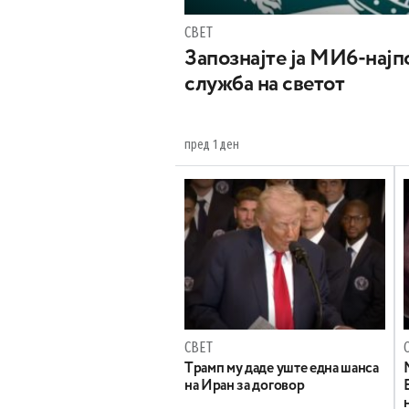
СВЕТ
Запознајте ја МИ6-најпо
служба на светот
пред 1 ден
СВЕТ
Tрамп му даде уште една шанса
на Иран за договор