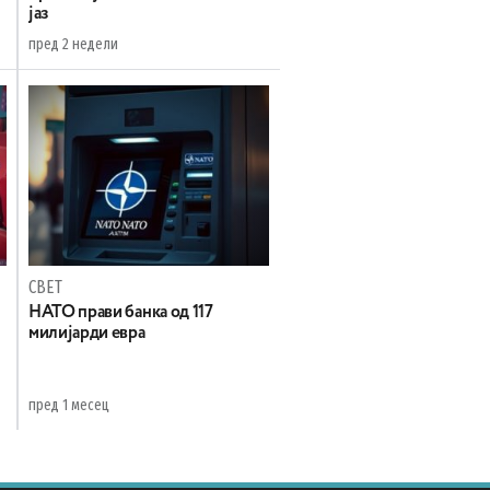
јаз
пред 2 недели
СВЕТ
НАТО прави банка од 117
милијарди евра
пред 1 месец