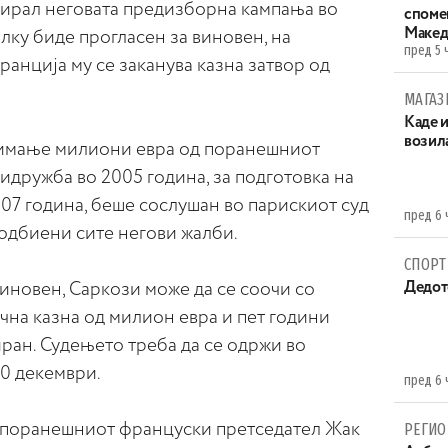
ирал неговата предизборна кампања во
споме
Макед
олку биде прогласен за виновен, на
пред 5 
анција му се заканува казна затвор од
МАГАЗ
Каде 
возила
примање милиони евра од поранешниот
идружба во 2005 година, за подготовка на
07 година, беше сослушан во парискиот суд
пред 6 
 одбиени сите негови жалби.
СПОРТ
иновен, Саркози може да се соочи со
Дедот
ична казна од милион евра и пет години
иран. Судењето треба да се одржи во
10 декември.
пред 6 
и поранешниот француски претседател Жак
РЕГИО