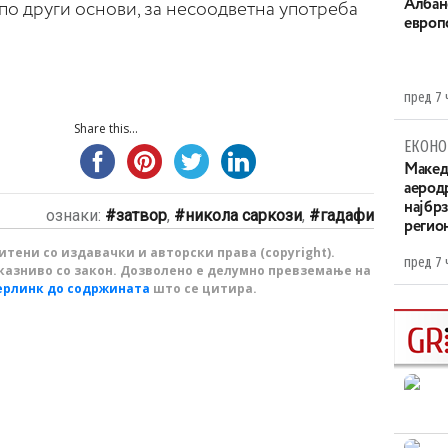
Aлбан
по други основи, за несоодветна употреба
европ
пред 7 
Share this...
ЕКОНО
Maкед
аерод
најбр
ознаки:
затвор
,
никола саркози
,
гадафи
регио
тени со издавачки и авторски права (copyright).
пред 7 
казниво со закон. Дозволено е делумно превземање на
ерлинк до содржината
што се цитира.