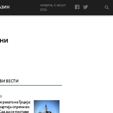
четврток, 6 август
АЗИН
2026
ини
ВИ ВЕСТИ
Н
е раката на Грција:
партија спречи во
ад да се постави