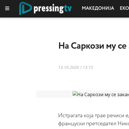
МАКЕДОНИЈА
ЕК
КОЛУМНИ
На Саркози му се 
13.10.2020 / 13:15
Истрагата која трае речиси
француски претседател Нико