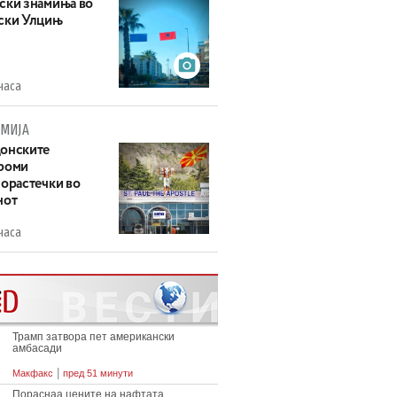
ски знамиња во
ски Улцињ
часа
МИЈА
онските
роми
зорастечки во
нот
часа