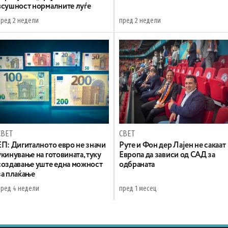
всушност нормалните луѓе
пред 2 недели
пред 2 недели
СВЕТ
СВЕТ
ЕП: Дигиталното евро не значи
Руте и Фон дер Лајен не сакаат
укинување на готовината, туку
Европа да зависи од САД за
создавање уште една можност
одбраната
за плаќање
пред 4 недели
пред 1 месец