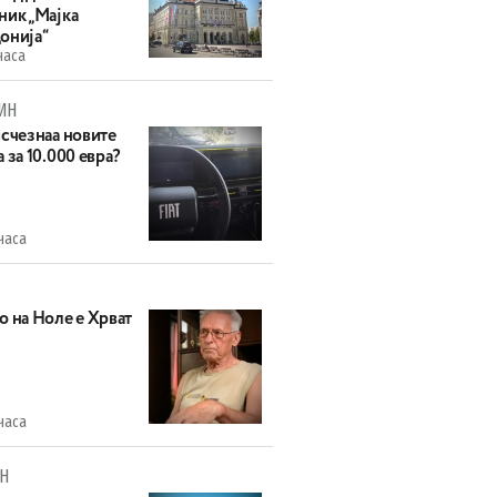
ник „Мајка
онија“
часа
ИН
исчезнаа новите
 за 10.000 евра?
часа
о на Ноле е Хрват
часа
Н