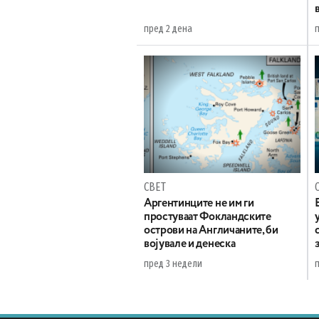
пред 2 дена
СВЕТ
Аргентинците не им ги
простуваат Фокландските
острови на Англичаните, би
војувале и денеска
пред 3 недели