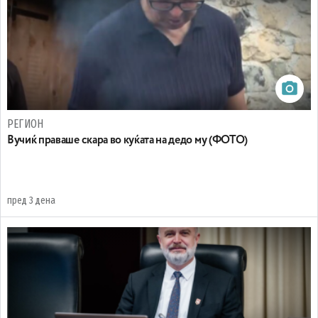
РЕГИОН
Вучиќ праваше скара во куќата на дедо му (ФОТО)
пред 3 дена