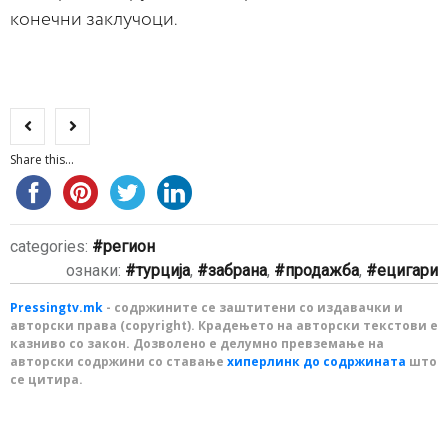
конечни заклучоци.
Share this...
categories:
регион
ознаки:
турција
,
забрана
,
продажба
,
ецигари
Pressingtv.mk
- содржините се заштитени со издавачки и
авторски права (copyright). Крадењето на авторски текстови е
казниво со закон. Дозволено е делумно превземање на
авторски содржини со ставање
хиперлинк до содржината
што
се цитира.