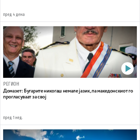
пред 4 дена
РЕГИОН
Домазет: Бугарите никогаш немале јазик, па македонскиот го
прогласуваат за свој
пред 1 нед.