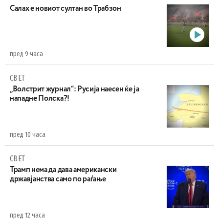
Салах е новиот султан во Трабзон
пред 9 часа
СВЕТ
„Волстрит журнал“: Русија наесен ќе ја
нападне Полска?!
пред 10 часа
СВЕТ
Трамп нема да дава американски
државјанства само по раѓање
пред 12 часа