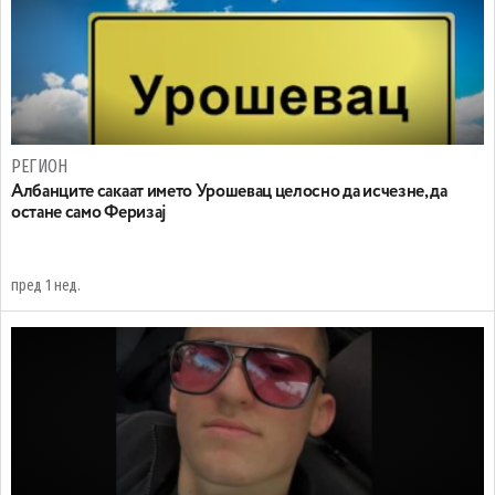
РЕГИОН
Aлбанците сакаат името Урошевац целосно да исчезне, да
остане само Феризај
пред 1 нед.