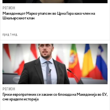
РЕГИОН
Maкедонецот Марко упапсен во Црна Гора како член на
Шкаљарскиот клан
пред 1 нед.
РЕГИОН
Грчки европратеник се закани со блокада на Македонија во ЕУ,
сме краделе историја