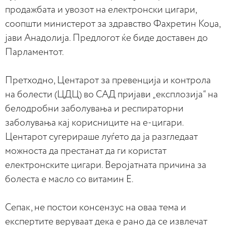
продажбата и увозот на електронски цигари,
соопшти министерот за здравство Фахретин Коџа,
јави Анадолија. Предлогот ќе биде доставен до
Парламентот.
Претходно, Центарот за превенција и контрола
на болести (ЦДЦ) во САД пријави „експлозија“ на
белодробни заболувања и респираторни
заболувања кај корисниците на е-цигари.
Центарот сугерираше луѓето да ја разгледаат
можноста да престанат да ги користат
електронските цигари. Веројатната причина за
болеста е масло со витамин Е.
Сепак, не постои консензус на оваа тема и
експертите веруваат дека е рано да се извлечат