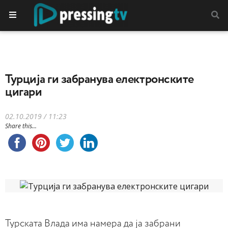
Турција ги забранува електронските
цигари
02.10.2019 / 11:23
Share this...
Турската Влада има намера да ја забрани