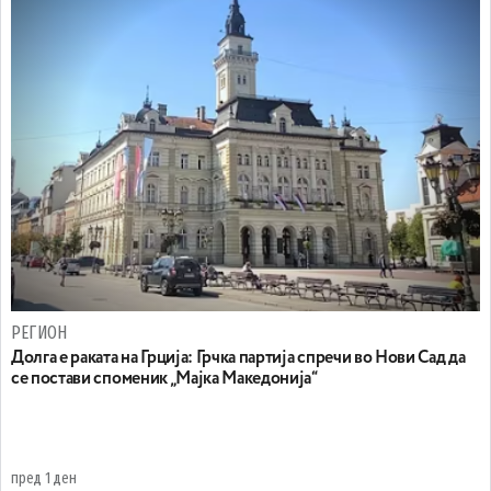
РЕГИОН
Долга е раката на Грција: Грчка партија спречи во Нови Сад да
се постави споменик „Мајка Македонија“
пред 1 ден