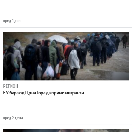
пред 1 ден
РЕГИОН
EУ бара од Црна Гора да прими мигранти
пред 2 дена