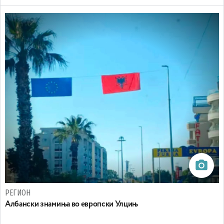
РЕГИОН
Aлбански знамиња во европски Улцињ