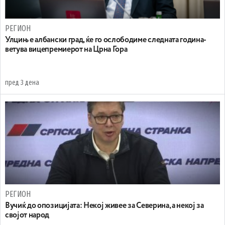
РЕГИОН
Улцињ е албански град, ќе го ослободиме следната година-
ветува вицепремиерот на Црна Гора
пред 3 дена
РЕГИОН
Вучиќ до опозицијата: Некој живее за Северина, а некој за
својот народ