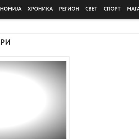
ОНОМИЈА
ХРОНИКА
РЕГИОН
СВЕТ
СПОРТ
МАГ
АРИ