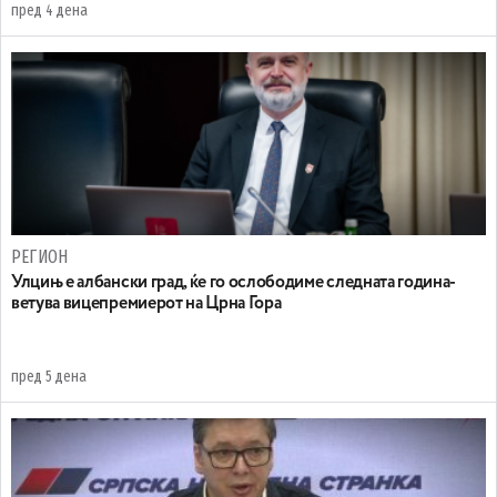
пред 4 дена
РЕГИОН
Улцињ е албански град, ќе го ослободиме следната година-
ветува вицепремиерот на Црна Гора
пред 5 дена