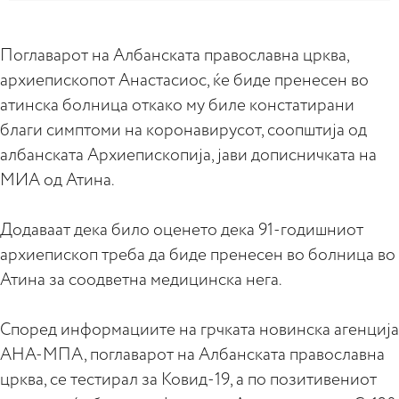
Поглаварот на Албанската православна црква,
архиепископот Анастасиос, ќе биде пренесен во
атинска болница откако му биле констатирани
благи симптоми на коронавирусот, соопштија од
албанската Архиепископија, јави дописничката на
МИА од Атина.
Додаваат дека било оценето дека 91-годишниот
архиепископ треба да биде пренесен во болница во
Атина за соодветна медицинска нега.
Според информациите на грчката новинска агенција
АНА-МПА, поглаварот на Албанската православна
црква, се тестирал за Ковид-19, а по позитивениот