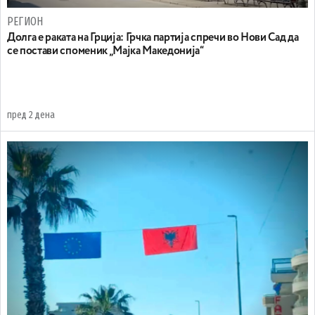
РЕГИОН
Долга е раката на Грција: Грчка партија спречи во Нови Сад да
се постави споменик „Мајка Македонија“
пред 2 дена