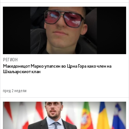
РЕГИОН
Maкедонецот Марко упапсен во Црна Гора како член на
Шкаљарскиот клан
пред 2 недели