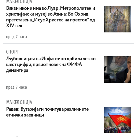
МАКЕДОНИЈА
Вакви икони има во Лувр, Метрополитен и
христијански музеј во Атина: Во Охрид
претставена „Исус Христос на престол“ од
XIV век
пред 7 часа
СПОРТ
Љубовницата на Инфантино добила чек со
шест цифри, првиот човек на ФИФА
демантира
пред 7 часа
МАКЕДОНИЈА
Радев: Бугарија ги почитува различните
етнички заедници