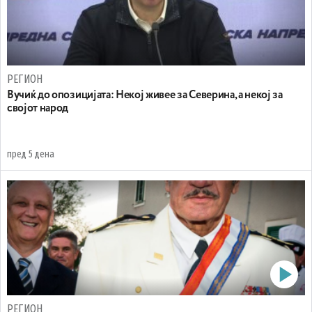
РЕГИОН
Вучиќ до опозицијата: Некој живее за Северина, а некој за
својот народ
пред 5 дена
РЕГИОН