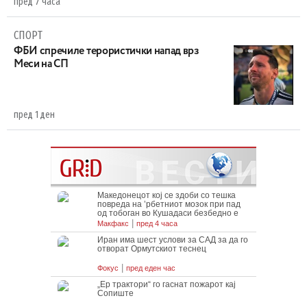
пред 7 часа
СПОРТ
ФБИ спречиле терористички напад врз
Меси на СП
пред 1 ден