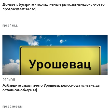
Домазет: Бугарите никогаш немале јазик, па македонскиот го
прогласуваат за свој
пред 1 нед.
РЕГИОН
Aлбанците сакаат името Урошевац целосно да исчезне, да
остане само Феризај
пред 2 недели