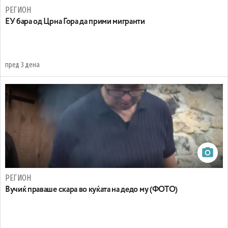
РЕГИОН
EУ бара од Црна Гора да прими мигранти
пред 3 дена
РЕГИОН
Вучиќ праваше скара во куќата на дедо му (ФОТО)