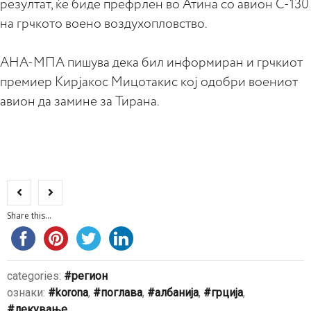
резултат, ќе биде префрлен во Атина со авион C-130
на грчкото воено воздухопловство.
АНА-МПА пишува дека бил информиран и грчкиот
премиер Кирјакос Мицотакис кој одобри воениот
авион да замине за Тирана.
Share this...
categories:
регион
ознаки:
korona
,
поглава
,
албанија
,
грција
,
лекување