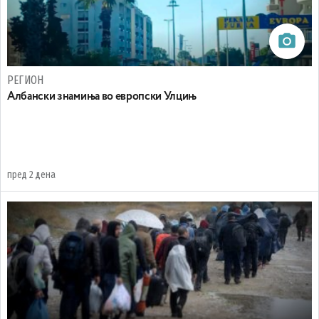
РЕГИОН
Aлбански знамиња во европски Улцињ
пред 2 дена