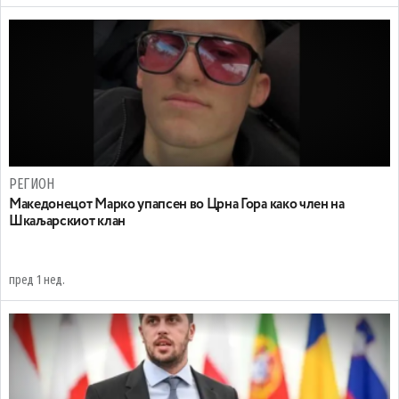
РЕГИОН
Maкедонецот Марко упапсен во Црна Гора како член на
Шкаљарскиот клан
пред 1 нед.