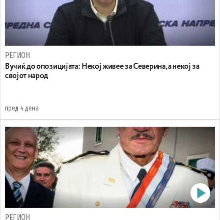
РЕГИОН
Вучиќ до опозицијата: Некој живее за Северина, а некој за
својот народ
пред 4 дена
РЕГИОН