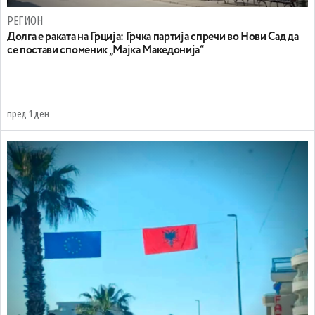
РЕГИОН
Долга е раката на Грција: Грчка партија спречи во Нови Сад да
се постави споменик „Мајка Македонија“
пред 1 ден