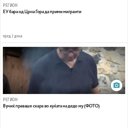
РЕГИОН
EУ бара од Црна Гора да прими мигранти
пред 2 дена
РЕГИОН
Вучиќ праваше скара во куќата на дедо му (ФОТО)