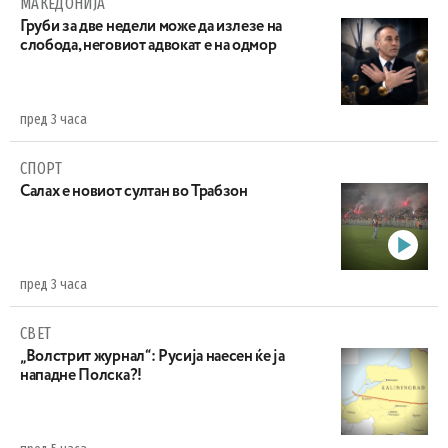
МАКЕДОНИЈА
Груби за две недели може да излезе на
слобода, неговиот адвокат е на одмор
пред 3 часа
СПОРТ
Салах е новиот султан во Трабзон
пред 3 часа
СВЕТ
„Волстрит журнал“: Русија наесен ќе ја
нападне Полска?!