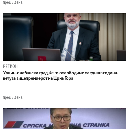
пред 3 дена
РЕГИОН
Улцињ е албански град, ќе го ослободиме следната година-
ветува вицепремиерот на Црна Гора
пред 3 дена