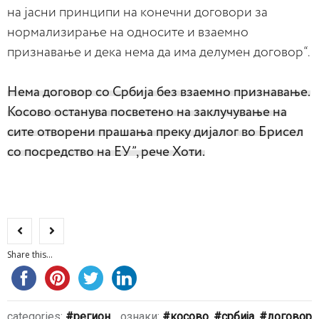
на јасни принципи на конечни договори за
нормализирање на односите и взаемно
признавање и дека нема да има делумен договор“.
Нема договор со Србија без взаемно признавање.
Косово останува посветено на заклучување на
сите отворени прашања преку дијалог во Брисел
со посредство на ЕУ”, рече Хоти.
Share this...
categories:
регион
ознаки:
косово
,
србија
,
договор