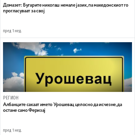
Домазет: Бугарите никогаш немале јазик, па македонскиот го
прогласуваат за свој
пред 1 нед.
РЕГИОН
Aлбанците сакаат името Урошевац целосно да исчезне, да
остане само Феризај
пред 1 нед.