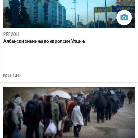
РЕГИОН
Aлбански знамиња во европски Улцињ
пред 1 ден