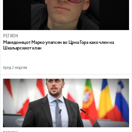
РЕГИОН
Maкедонецот Марко упапсен во Црна Гора како член на
Шкаљарскиот клан
пред 2 недели