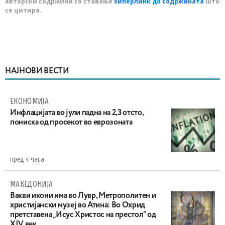
авторски содржини со ставање
хиперлинк до содржината
што
се цитира.
НАЈНОВИ ВЕСТИ
ЕКОНОМИЈА
Инфлацијата во јули падна на 2,3 отсто,
пониска од просекот во еврозоната
пред 4 часа
МАКЕДОНИЈА
Вакви икони има во Лувр, Метрополитен и
христијански музеј во Атина: Во Охрид
претставена „Исус Христос на престол“ од
XIV век