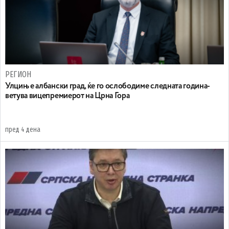
РЕГИОН
Улцињ е албански град, ќе го ослободиме следната година-
ветува вицепремиерот на Црна Гора
пред 4 дена