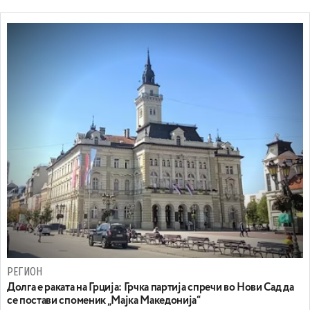
РЕГИОН
Долга е раката на Грција: Грчка партија спречи во Нови Сад да
се постави споменик „Мајка Македонија“