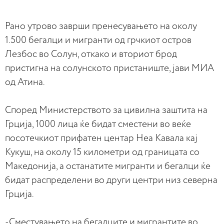
Рано утрово заврши пренесувањето на околу
1.500 бегалци и мигранти од грчкиот остров
Лезбос во Солун, откако и вториот брод
пристигна на солунското пристаниште, jави МИА
од Атина.
Според Министерството за цивилна заштита на
Грција, 1000 лица ќе бидат сместени во веќе
посотечкиот прифатен центар Неа Кавала кај
Кукуш, на околу 15 километри од границата со
Македонија, а останатите мигранти и бегалци ќе
бидат распределени во други центри низ северна
Грција.
-Сместувањето на бегалците и мигрантите во