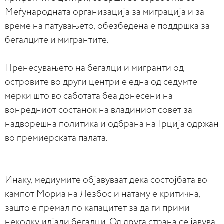
Меѓународната организација за миграција и за
време на патувањето, обезбедена е поддршка за
бегалците и мигрантите.
Пренесувањето на бегалци и мигранти од
островите во други центри е една од седумте
мерки што во саботата беа донесени на
вонредниот состанок на владиниот совет за
надворешна политика и одбрана на Грција одржан
во премиерската палата.
Инаку, медиумите објавуваат дека состојбата во
кампот Мориа на Лезбос и натаму е критична,
зашто е премал по капацитет за да ги прими
неколку илјади бегалци. Од друга страна се јавува