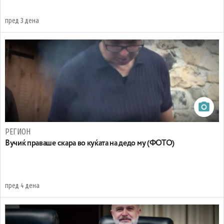
пред 3 дена
РЕГИОН
Вучиќ праваше скара во куќата на дедо му (ФОТО)
пред 4 дена