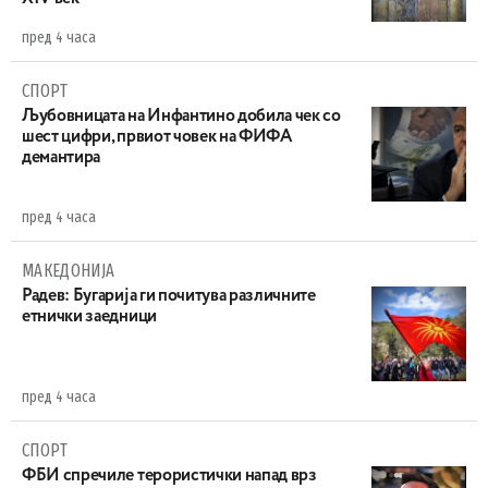
пред 4 часа
СПОРТ
Љубовницата на Инфантино добила чек со
шест цифри, првиот човек на ФИФА
демантира
пред 4 часа
МАКЕДОНИЈА
Радев: Бугарија ги почитува различните
етнички заедници
пред 4 часа
СПОРТ
ФБИ спречиле терористички напад врз