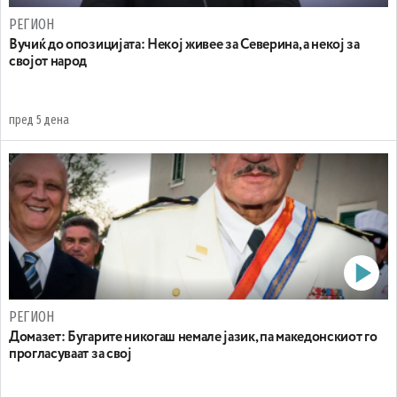
РЕГИОН
Вучиќ до опозицијата: Некој живее за Северина, а некој за
својот народ
пред 5 дена
РЕГИОН
Домазет: Бугарите никогаш немале јазик, па македонскиот го
прогласуваат за свој