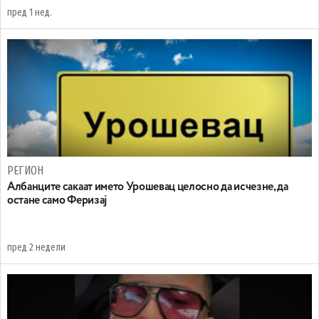
пред 1 нед.
РЕГИОН
Aлбанците сакаат името Урошевац целосно да исчезне, да
остане само Феризај
пред 2 недели