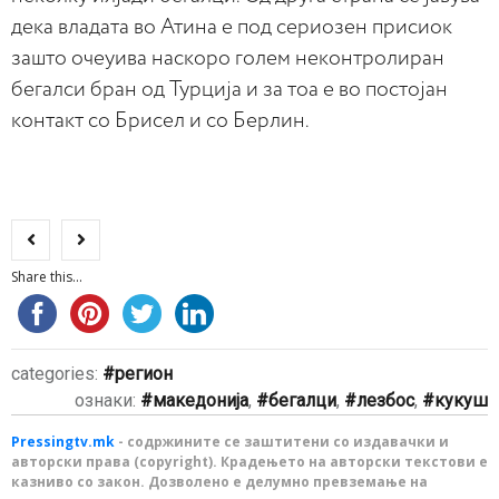
дека владата во Атина е под сериозен присиок
зашто очеуива наскоро голем неконтролиран
бегалси бран од Турција и за тоа е во постојан
контакт со Брисел и со Берлин.
Share this...
categories:
регион
ознаки:
македонија
,
бегалци
,
лезбос
,
кукуш
Pressingtv.mk
- содржините се заштитени со издавачки и
авторски права (copyright). Крадењето на авторски текстови е
казниво со закон. Дозволено е делумно превземање на