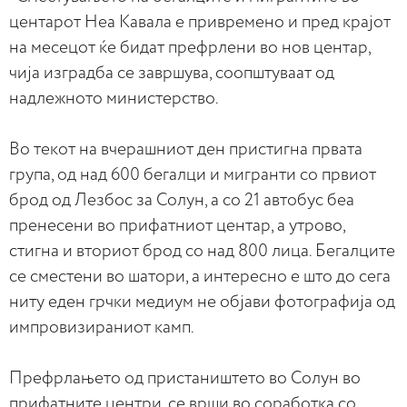
центарот Неа Кавала е привремено и пред крајот
на месецот ќе бидат префрлени во нов центар,
чија изградба се завршува, соопштуваат од
надлежното министерство.
Во текот на вчерашниот ден пристигна првата
група, од над 600 бегалци и мигранти со првиот
брод од Лезбос за Солун, а со 21 автобус беа
пренесени во прифатниот центар, а утрово,
стигна и вториот брод со над 800 лица. Бегалците
се сместени во шатори, а интересно е што до сега
ниту еден грчки медиум не објави фотографија од
импровизираниот камп.
Префрлањето од пристаништето во Солун во
прифатните центри, се врши во соработка со