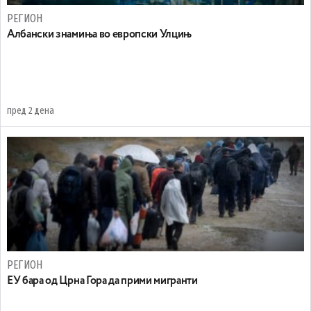
РЕГИОН
Aлбански знамиња во европски Улцињ
пред 2 дена
РЕГИОН
EУ бара од Црна Гора да прими мигранти