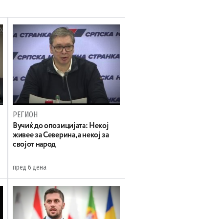
РЕГИОН
Вучиќ до опозицијата: Некој
живее за Северина, а некој за
својот народ
пред 6 дена