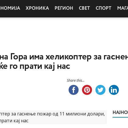
ОНОМИЈА
ХРОНИКА
РЕГИОН
СВЕТ
СПОРТ
МАГ
на Гора има хеликоптер за гасне
е го прати кај нас
Share this...
НАЈНО