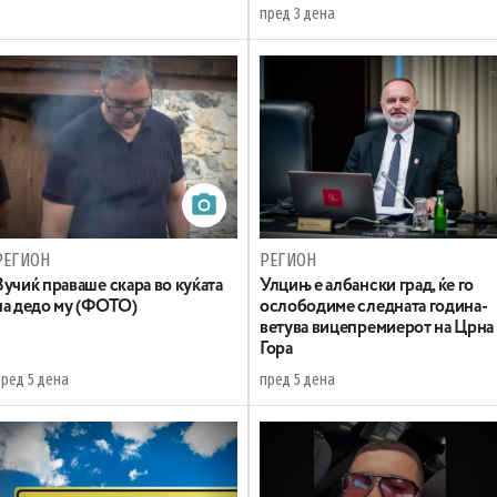
пред 3 дена
РЕГИОН
РЕГИОН
Вучиќ праваше скара во куќата
Улцињ е албански град, ќе го
на дедо му (ФОТО)
ослободиме следната година-
ветува вицепремиерот на Црна
Гора
пред 5 дена
пред 5 дена