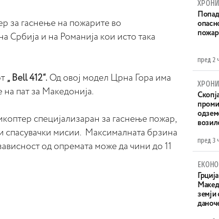
ХРОНИ
Попад
ер за гаснење на пожарите во
опасн
пожар
на Србија и на Романија кои исто така
пред 2 
от
„ Bell 412“.
Од овој модел Црна Гора има
ХРОНИ
е на пат за Македонија.
Скопја
проми
одземе
еликоптер специјализаран за гаснење пожар,
возило
 и спасувачки мисии. Максималната брзина
пред 3 
 зависност од опремата може да чини до 11
ЕКОНО
Грција
Македо
земји
даноч