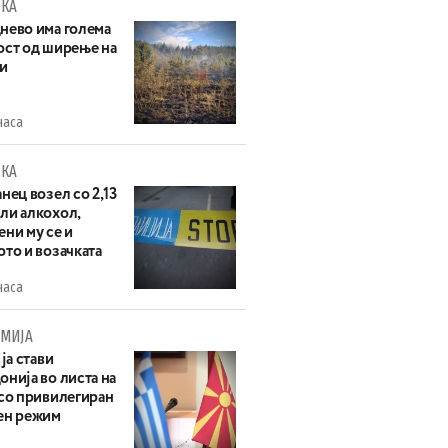
КА
нево има голема
ост од ширење на
и
часа
КА
нец возел со 2,13
ли алкохол,
ни му се и
то и возачката
часа
МИЈА
 ја стави
нија во листа на
 со привилегиран
ен режим