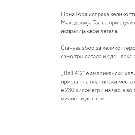
Црна Гора испраќа хеликопт
Македонија.Таа се приклучи 
испратија свои летала.
Станува збор за хеликоптер
само три летала и еден веќе 
„ Bell 412“ е американски х
пристап на планински места
е 230 километри на час, а во
милиони долари.