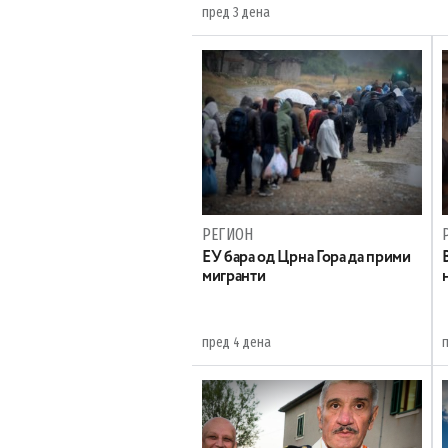
пред 3 дена
РЕГИОН
EУ бара од Црна Гора да прими
мигранти
пред 4 дена