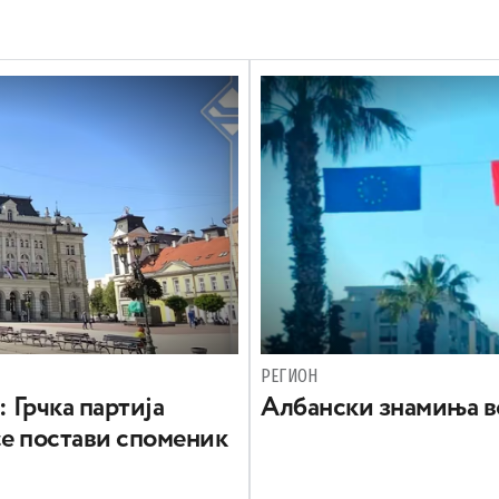
РЕГИОН
: Грчка партија
Aлбански знамиња в
се постави споменик