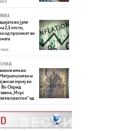
часа
МИЈА
цијата во јули
на 2,3 отсто,
ка од просекот во
оната
 часа
ОНИЈА
 икони има во
 Метрополитен и
јански музеј во
: Во Охрид
тавена „Исус
 часа
с на престол“ од
ек