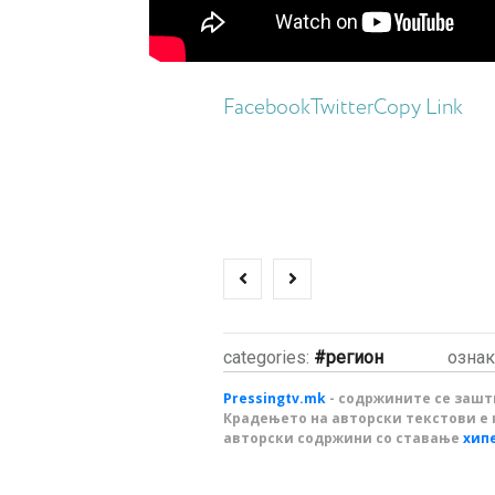
Facebook
Twitter
Copy Link
categories:
регион
ознак
Pressingtv.mk
- содржините се зашти
Крадењето на авторски текстови е 
авторски содржини со ставање
хип