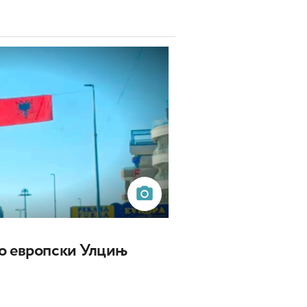
о европски Улцињ