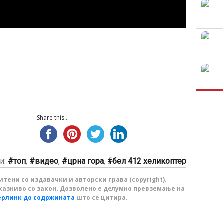
Share this...
и:
топ
,
видео
,
црна гора
,
бел 412 хеликоптер
тени со издавачки и авторски права (copyright).
казниво со закон. Дозволено е делумно превземање на
ерлинк до содржината
што се цитира.