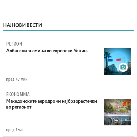
НАЈНОВИ ВЕСТИ
РЕГИОН
Aлбански знамиња во европски Улцињ
пред 47 мин.
ЕКОНОМИЈА
Maкедонските аеродроми најбрзорастечки
во регионот
пред 1 час