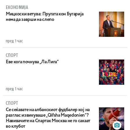
ЕКОНОМИЈА
Mицкоски ветува: Пругата кон Бугарија
нема да заврши на слепо
пред 1 час
СПОРТ
Еве кога почнува „Ла Лига“
пред 1 час
СПОРТ
Се сеќавате на албанскиот фудбалер кој на
разглас извикуваше „Qifsha Maqedonien“?
Навивачите на Спартак Москва не го сакаат
во клубот