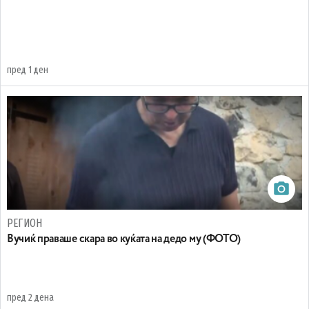
пред 1 ден
РЕГИОН
Вучиќ праваше скара во куќата на дедо му (ФОТО)
пред 2 дена