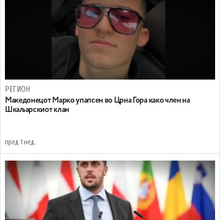
РЕГИОН
Maкедонецот Марко упапсен во Црна Гора како член на
Шкаљарскиот клан
пред 1 нед.