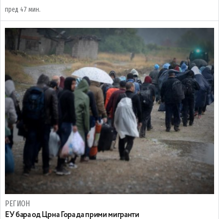
пред 47 мин.
РЕГИОН
EУ бара од Црна Гора да прими мигранти