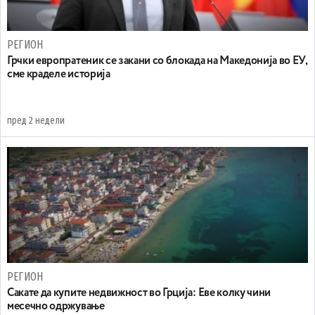
РЕГИОН
Грчки европратеник се закани со блокада на Македонија во ЕУ,
сме краделе историја
пред 2 недели
РЕГИОН
Сакате да купите недвижност во Грција: Еве колку чини
месечно одржување