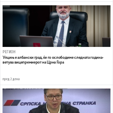
РЕГИОН
Улцињ е албански град, ќе го ослободиме следната година-
ветува вицепремиерот на Црна Гора
пред 2 дена