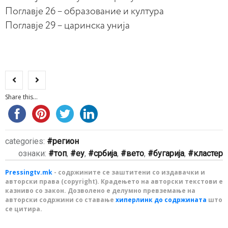
Поглавје 26 – образование и култура
Поглавје 29 – царинска унија
Share this...
categories:
регион
ознаки:
топ
,
еу
,
србија
,
вето
,
бугарија
,
кластер
Pressingtv.mk
- содржините се заштитени со издавачки и
авторски права (copyright). Крадењето на авторски текстови е
казниво со закон. Дозволено е делумно превземање на
авторски содржини со ставање
хиперлинк до содржината
што
се цитира.