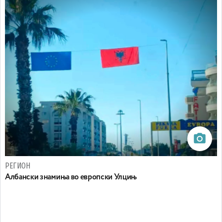
РЕГИОН
Aлбански знамиња во европски Улцињ