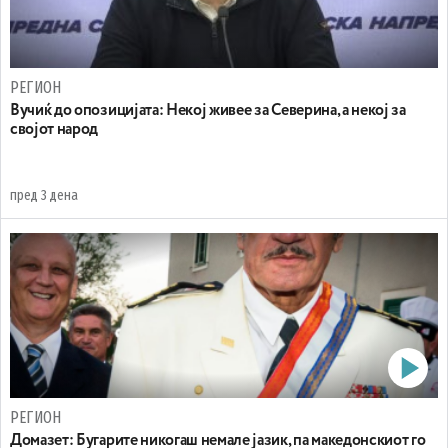
РЕГИОН
Вучиќ до опозицијата: Некој живее за Северина, а некој за
својот народ
пред 3 дена
РЕГИОН
Домазет: Бугарите никогаш немале јазик, па македонскиот го