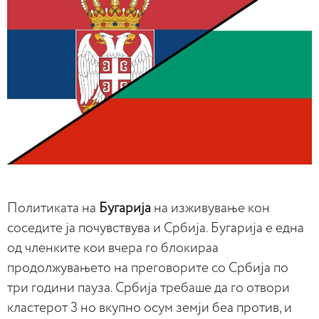
Политиката на
Бугарија
на изживување кон
соседите ја почувствува и Србија. Бугарија е една
од членките кои вчера го блокираа
продолжувањето на преговорите со Србија по
три години пауза. Србија требаше да го отвори
кластерот 3 но вкупно осум земји беа против, и