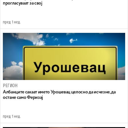
прогласуваат за свој
пред 1 нед.
РЕГИОН
Aлбанците сакаат името Урошевац целосно да исчезне, да
остане само Феризај
пред 1 нед.