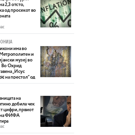
на 2,3 отсто,
ка од просекот во
оната
час
ОНИЈА
 икони има во
 Метрополитен и
јански музеј во
: Во Охрид
тавена „Исус
час
с на престол“ од
ек
ницата на
тино добила чек
ст цифри, првиот
 на ФИФА
тира
час