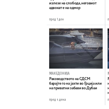
излезе на слобода, неговиот
адвокат е на одмор
пред 1 ден
МАКЕДОНИЈА
Раководството на СДСМ
барајте го на јахти во Грција или
на приватни забави во Дубаи
пред 4 дена