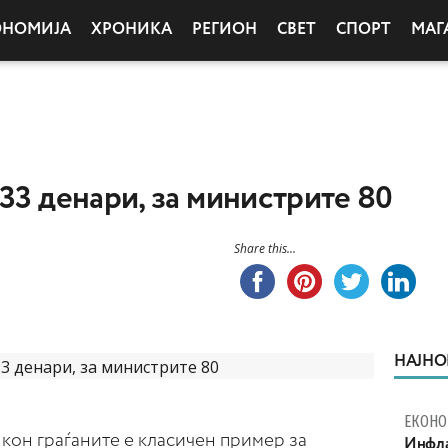
ОНОМИЈА
ХРОНИКА
РЕГИОН
СВЕТ
СПОРТ
МАГ
 33 денари, за министрите 80
Share this...
НАЈНО
ЕКОНО
кон граѓаните е класичен пример за
Инфла