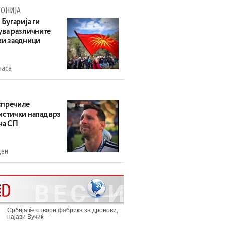
ОНИЈА
 Бугарија ги
ува различните
ки заедници
часа
пречиле
истички напад врз
на СП
ден