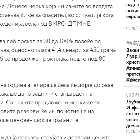
падна 
. Донесе мерка која ни самите во владата
понис
ставувајќи се за спасител, во ситуација кога
евроз
акедонија, велат од ВМРО-ДПМНЕ.
пред 1 
ва леб поскап за 30 до 100% повеќе од
МАКЕД
ува, односно плаќа 41,4 денари за 450 грама
Вакви
Лувр,
леб со продолжен рок плаќа нешто под 80
христи
Атина
претс
пред 1 
Христо
 година апелираше дека ќе дојде до оваа
XIV в
сакаше да го заштити стандардот на
СПОРТ
ки. Со нашите предложени мерки ќе ги
Љубов
Инфан
овите резерви, ќе им помогнеше на
со ше
ше ценовен шок за граѓаните.
човек
деман
пред 1 
и да ја поскапи струјата и дозволи цените