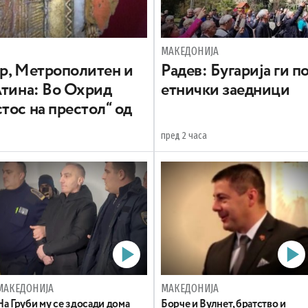
МАКЕДОНИЈА
вр, Метрополитен и
Радев: Бугарија ги 
Атина: Во Охрид
етнички заедници
тос на престол“ од
пред 2 часа
МАКЕДОНИЈА
МАКЕДОНИЈА
На Груби му се здосади дома
Борче и Вулнет, братство и