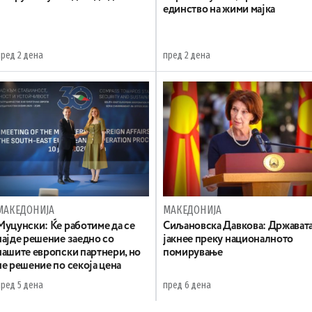
единство на жими мајка
пред 2 дена
пред 2 дена
МАКЕДОНИЈА
МАКЕДОНИЈА
Муцунски: Ќе работиме да се
Сиљановска Давкова: Држават
најде решение заедно со
јакнее преку националното
нашите европски партнери, но
помирување
не решение по секоја цена
пред 5 дена
пред 6 дена