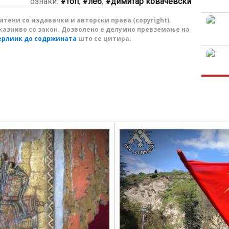
ознаки:
топ
,
леб
,
димитар ковачевски
тени со издавачки и авторски права (copyright).
казниво со закон. Дозволено е делумно превземање на
ерлинк до содржината
што се цитира.