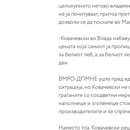
целокупното негово владеење
не ја почитуваат, притоа прет
дозволи се да поскапе во М
-Ковачевски во Влада набаву
цената која самиот ја пропиш
за белиот леб, а за белиот 
ден.
ВМРО-ДПМНЕ уште пред една
ситуација, но Ковачевски не 
граѓаните со соодветни мер
наполнеше и зголемеше сток
производителите и ќе спрече
Наместо тоа, Ковачевски реш