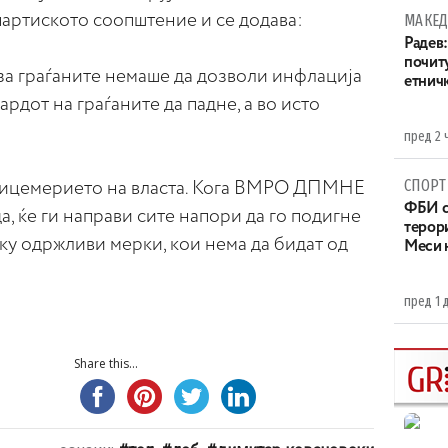
 партиското соопштение и се додава:
МАКЕД
Радев:
почит
за граѓаните немаше да дозволи инфлација
етнич
рдот на граѓаните да падне, а во исто
пред 2 
СПОРТ
 лицемерието на власта. Кога ВМРО ДПМНЕ
ФБИ с
а, ќе ги направи сите напори да го подигне
терор
еку одржливи мерки, кои нема да бидат од
Меси 
пред 1 
Share this...