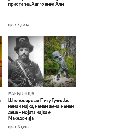
пристигна, Хаг го вика Али
пред 3 дена
МАКЕДОНИЈА
а
Што говореше Питу Гули: Јас
немам мајка, немам жена, немам
деца – мојата мајка е
Македонија
пред 6 дена