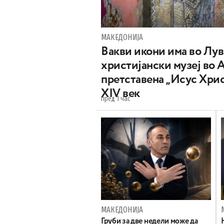
МАКЕДОНИЈА
Вакви икони има во Лу
христијански музеј во 
претставена „Исус Хрис
XIV век
пред 1 час
МАКЕДОНИЈА
Груби за две недели може да