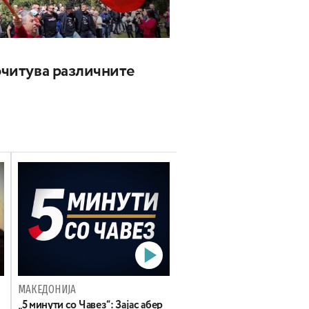
почитува различните
МАКЕДОНИЈА
„5 минути со Чавез“: Зајас абер