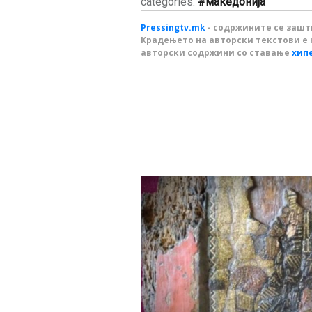
categories:
македонија
Pressingtv.mk
- содржините се зашти
Крадењето на авторски текстови е 
авторски содржини со ставање
хип