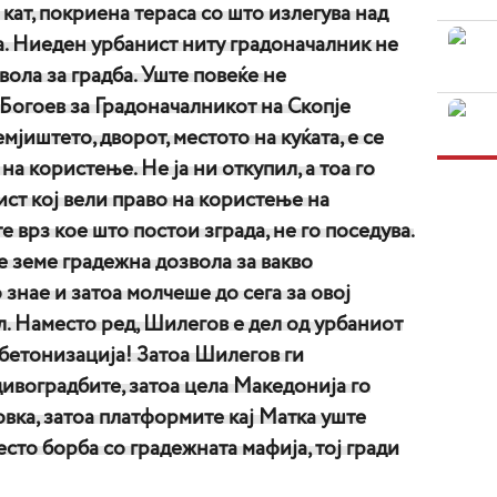
 кат, покриена тераса со што излегува над
а. Ниеден урбанист ниту градоначалник не
вола за градба. Уште повеќе не
Богоев за Градоначалникот на Скопје
јиштето, дворот, местото на куќата, е се
на користење. Не ја ни откупил, а тоа го
ст кој вели право на користење на
 врз кое што постои зграда, не го поседува.
се земе градежна дозвола за вакво
знае и затоа молчеше до сега за овој
. Наместо ред, Шилегов е дел од урбаниот
 бетонизација! Затоа Шилегов ги
ивоградбите, затоа цела Македонија го
вка, затоа платформите кај Матка уште
место борба со градежната мафија, тој гради