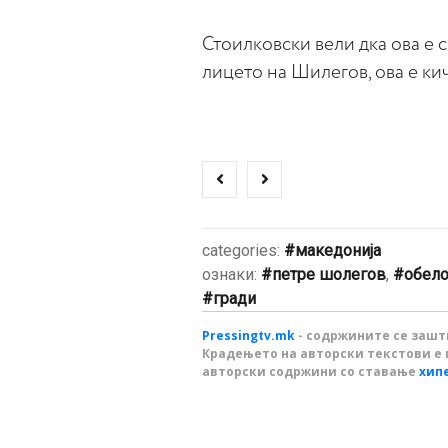
Стоилковски вели дка ова е 
лицето на Шилегов, ова е ки
categories:
македонија
ознаки:
петре шолегов
,
обел
гради
Pressingtv.mk
- содржините се зашти
Крадењето на авторски текстови е 
авторски содржини со ставање
хип