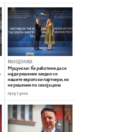
МАКЕДОНИЈА
Муцунски: Ќе работиме да се
и
најде решение заедно со
нашите европски партнери, но
не решение по секоја цена
пред 5 дена