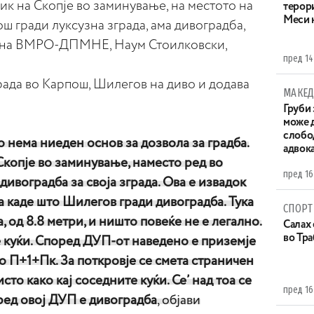
к на Скопје во заминување, на местото на
терор
Меси 
ош гради луксузна зграда, ама дивоградба,
т на ВМРО-ДПМНЕ, Наум Стоилковски,
пред 14
рада во Карпош, Шилегов на диво и додава
МАКЕД
Груби 
може д
слобо
о нема ниеден основ за дозвола за градба.
адвока
копје во заминување, наместо ред во
пред 16
дивоградба за своја зграда. Ова е извадок
 каде што Шилегов гради дивоградба. Тука
СПОРТ
, од 8.8 метри, и ништо повеќе не е легално.
Салах 
во Тр
е куќи. Според ДУП-от наведено е приземје
но П+1+Пк. За поткровје се смета страничен
исто како кај соседните куќи. Се’ над тоа се
пред 16
поред овој ДУП е дивоградба
, објави