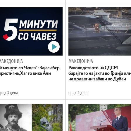
МАКЕДОНИЈА
МАКЕДОНИЈА
„5 минути со Чавез“: Зајас абер
Раководството на СДСМ
пристигна, Хаг го вика Али
барајте го на јахти во Грција ил
на приватни забави во Дубаи
пред 3 дена
пред 4 дена