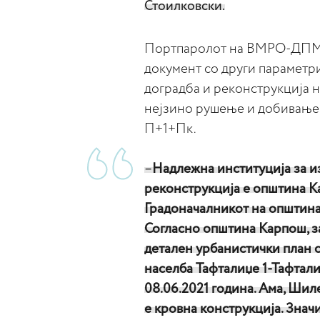
Стоилковски.
Портпаролот на ВМРО-ДПМНЕ
документ со други параметр
доградба и реконструкција н
нејзино рушење и добивање 
П+1+Пк.
–
Надлежна институција за из
реконструкција е општина К
Градоначалникот на општина
Согласно општина Карпош, з
детален урбанистички план с
населба Тафталиџе 1-Тафталиџ
08.06.2021 година. Ама, Шиле
е кровна конструкција. Знач