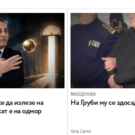
МАКЕДОНИЈА
е да излезе на
На Груби му се здос
ат е на одмор
пред 2 дена