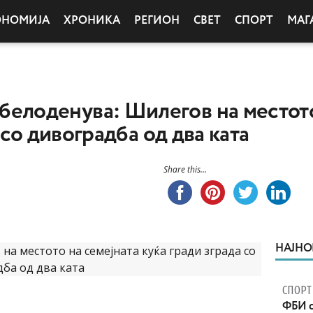
ОНОМИЈА
ХРОНИКА
РЕГИОН
СВЕТ
СПОРТ
МАГ
оденува: Шилегов на местото 
 со дивоградба од два ката
Share this...
НАЈНО
СПОРТ
ФБИ с