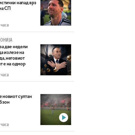
истички напад врз
на СП
 часа
ОНИЈА
за две недели
а излезе на
да, неговиот
т е на одмор
 часа
е новиот султан
абзон
 часа