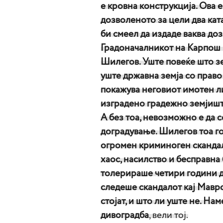
е кровна конструкција. Ова е
дозволеното за цели два кат
би смеел да издаде ваква доз
Градоначалникот на Карпош 
Шилегов. Уште повеќе што зем
уште државна земја со право 
покажува неговиот имотен ли
изградено градежно земјиште
А без тоа, невозможно е да 
доградување. Шилегов тоа го 
огромен криминоген скандал
хаос, насилство и бесправна
толерираше четири години д
следеше скандалот кај Мавро
стојат, и што ли уште не. На
дивоградба
, вели тој.