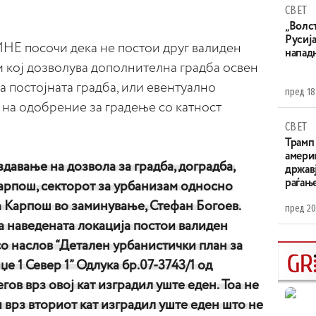
СВЕТ
„Волс
Русија
 посочи дека не постои друг валиден
напад
и кој дозволува дополнителна градба освен
а постојната градба, или евентуално
пред 18
на одобрение за градење со катност
СВЕТ
Трамп 
амери
давање на дозвола за градба, доградба,
државј
раѓањ
арпош, секторот за урбанизам односно
 Карпош во заминување, Стефан Богоев.
пред 20
а наведената локација постои валиден
о наслов “Детален урбанистички план за
е 1 Север 1” Одлука бр.07-3743/1 од
гов врз овој кат изградил уште еден. Тоа не
и врз вториот кат изградил уште еден што не