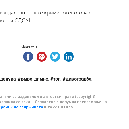
скандалозно, ова е криминогено, ова е
чот на СДСМ.
Share this...
оденува
,
вмро-дпмне
,
топ
,
дивоградба
,
тени со издавачки и авторски права (copyright).
казниво со закон. Дозволено е делумно превземање на
ерлинк до содржината
што се цитира.