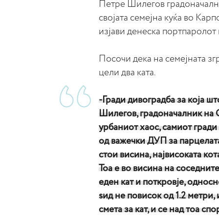
Петре Шилегов градоначални
својата семејна куќа во Карп
изјави денеска портпароло
Посочи дека на семејната зг
цели два ката.
-Гради дивоградба за која шт
Шилегов, градоначалник на С
урбаниот хаос, самиот гради 
од важечки ДУП за парцелата
стои висина, највисоката кота
Тоа е во висина на соседнит
еден кат и поткровје, однос
ѕид не повисок од 1.2 метри, 
смета за кат, и се над тоа с