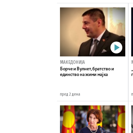
МАКЕДОНИЈА
Борче и Вулнет, братство и
единство на жими мајка
пред 2 дена