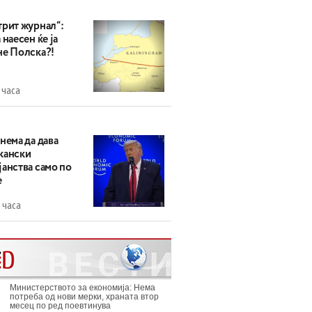
трит журнал“:
 наесен ќе ја
не Полска?!
 часа
нема да дава
кански
анства само по
е
 часа