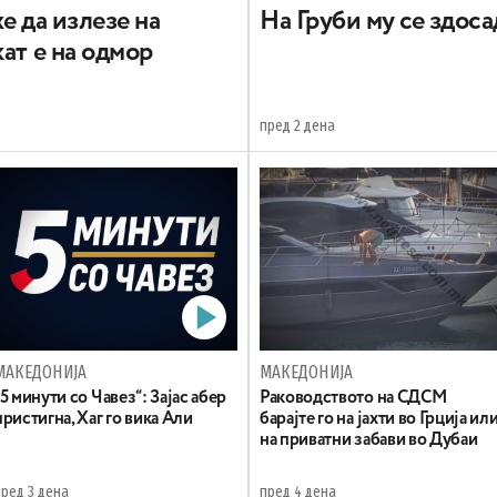
е да излезе на
На Груби му се здос
ат е на одмор
пред 2 дена
МАКЕДОНИЈА
МАКЕДОНИЈА
„5 минути со Чавез“: Зајас абер
Раководството на СДСМ
пристигна, Хаг го вика Али
барајте го на јахти во Грција ил
на приватни забави во Дубаи
пред 3 дена
пред 4 дена