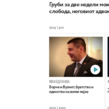
Груби за две недели мож
слобода, неговиот адвок
пред 1 ден
МАКЕДОНИЈА
Борче и Вулнет, братство и
единство на жими мајка
пред 2 дена