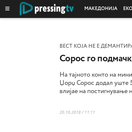
МАКЕДОНИЈА
ЕК
ВЕСТ КОЈА НЕ Е ДЕМАНТИ
Сорос го подмачк
На тајното конто на мин
Џорџ Сорос додал уште 50
влијае на постигнување н
20.10.2018 / 11:11