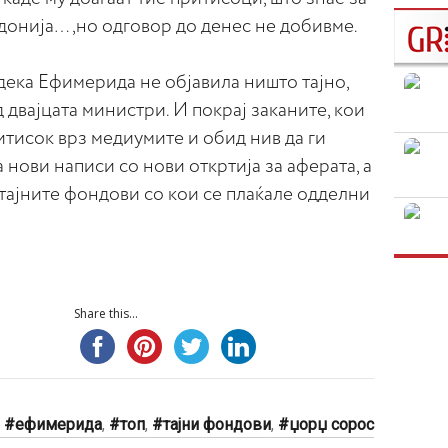
донија…,но одговор до денес не добивме.
дека Ефимерида не објавила ништо тајно,
двајцата министри. И покрај заканите, кои
итисок врз медиумите и обид нив да ги
 нови написи со нови откртија за аферата, а
тајните фондови со кои се плаќале одделни
Share this...
,
ефимерида
,
топ
,
тајни фондови
,
џорџ сорос