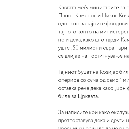
Кавгата меѓу министрите за 
Панос Каменос и Никос Коѕи
односно за тајните фондови.
тајното конто на министерст
но и дека, како што тврди К
уште „50 милиони евра пари 
се влијае на постигнување н
Тајниот буџет на Коѕијас би
оперира со сума од само 1 м
оставка рече дека како „црн 
биле за Црквата.
За написите кои како екслуз
претпоставува дека и други
уреднички решиле да не ги об