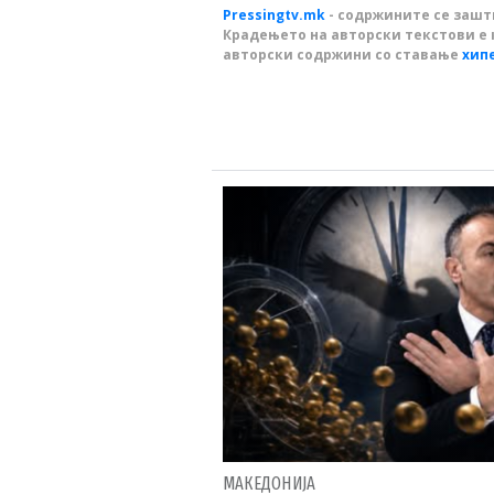
Pressingtv.mk
- содржините се зашти
Крадењето на авторски текстови е 
авторски содржини со ставање
хип
МАКЕДОНИЈА