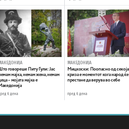
МАКЕДОНИЈА
МАКЕДОНИЈА
Што говореше Питу Гули: Јас
Мицкоски: Поопасно од секој
немам мајка, немам жена, немам
криза е моментот кога народ ќе
деца – мојата мајка е
престане да верува во себе
Македонија
пред 6 дена
пред 6 дена