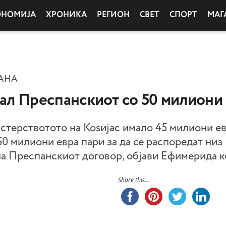
ОНОМИЈА
ХРОНИКА
РЕГИОН
СВЕТ
СПОРТ
МАГ
РАНА
ал Преспанскиот со 50 милиони
истерствотото на Коѕијас имало 45 милиони ев
 милиони евра пари за да се распоредат низ 
а Преспанскиот договор, објави Ефимерида кој
Share this...