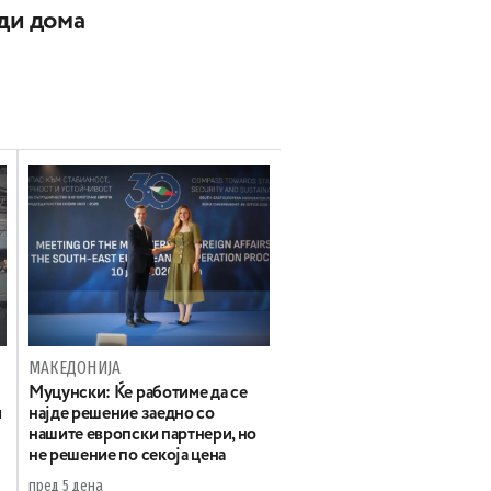
ади дома
МАКЕДОНИЈА
Муцунски: Ќе работиме да се
и
најде решение заедно со
нашите европски партнери, но
не решение по секоја цена
пред 5 дена