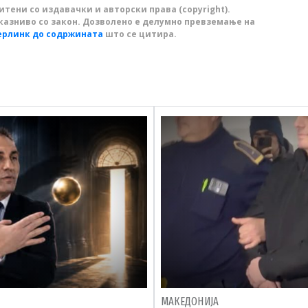
тени со издавачки и авторски права (copyright).
казниво со закон. Дозволено е делумно превземање на
ерлинк до содржината
што се цитира.
МАКЕДОНИЈА