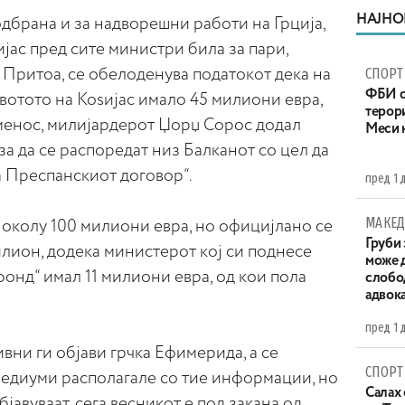
НАЈНО
одбрана и за надворешни работи на Грција,
јас пред сите министри била за пари,
СПОРТ
 Притоа, се обелоденува податокот дека на
ФБИ с
вотото на Коѕијас имало 45 милиони евра,
терор
аменос, милијардерот Џорџ Сорос додал
Меси 
за да се распоредат низ Балканот со цел да
а Преспанскиот договор“.
пред 1 
МАКЕД
л околу 100 милиони евра, но официјлано се
Груби 
илион, додека министерот кој си поднесе
може д
фонд“ имал 11 милиони евра, од кои пола
слобо
адвока
пред 1 
ивни ги објави грчка Ефимерида, а се
СПОРТ
 медиуми располагале со тие информации, но
Салах 
јавуваат, сега весникот е под закана од