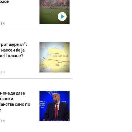
абзон
ден
трит журнал“:
 наесен ќе ја
не Полска?!
ден
нема да дава
кански
анства само по
е
ден