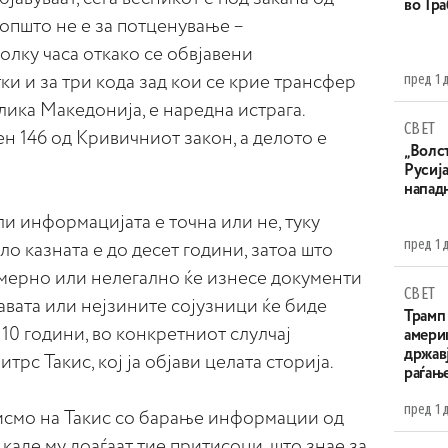
во Тр
општо не е за потценување –
лку часа откако се обвјавени
пред 1 
ки и за три кода зад кои се крие трансфер
лика Македонија, е наредна истрага.
СВЕТ
ен 146 од Кривичниот закон, а делото е
„Волс
Русија
напад
ли информацијата е точна или не, туку
пред 1 
ело казната е до десет години, затоа што
амерно или нелегално ќе изнесе документи
СВЕТ
авата или нејзините сојузници ќе биде
Трамп 
 10 години, во конкретниот слулчај
амери
државј
рс Такис, кој ја објави целата сторија.
раѓањ
пред 1 
исмо на Такис со барање информации од
 каде му доаѓаат тие притисоци, што знае за