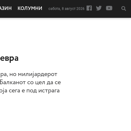
АЗИН
КОЛУМНИ
сабота, 8 август 2026
 евра
ра, но милијардерот
Балканот со цел да се
а сега е под истрага