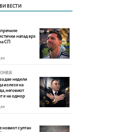
ВИ ВЕСТИ
пречиле
истички напад врз
на СП
ден
ОНИЈА
за две недели
а излезе на
да, неговиот
т е на одмор
ден
е новиот султан