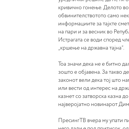
кривично гонење. Делото во
обвинителствотото само неко
информациите за тајкте смет
на пари и за весник во Репуб
Истрагата се води според чл
„кршење на државна тајна“.
Тоа значи дека не е битно да
зошто е објавена. За такво д
законот вели дека тој што н
или вести од интерес на држ
казнет со затворска казна до
најверојатно новинарот Димит
ПресингТВ вчера му упати п
него дали е под притисок, од