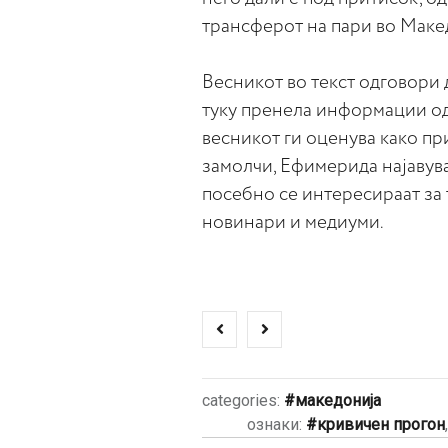
трансферот на пари во Маке
Весникот во текст одговори 
туку пренела информации од 
весникот ги оценува како пр
замолчи, Ефимерида најавува
посебно се интересираат за 
новинари и медиуми.
categories:
македонија
ознаки:
кривичен прогон