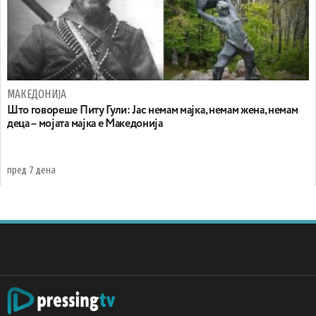
МАКЕДОНИЈА
Што говореше Питу Гули: Јас немам мајка, немам жена, немам
деца – мојата мајка е Македонија
пред 7 дена