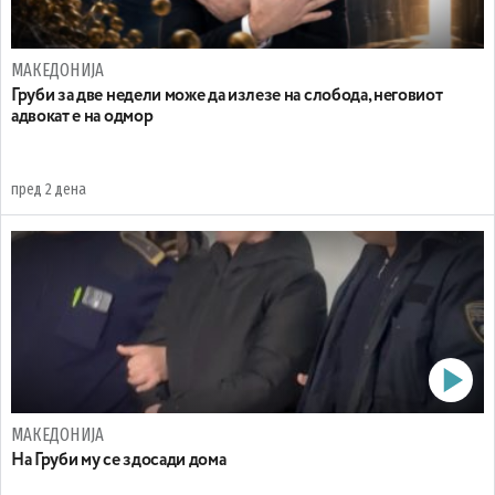
МАКЕДОНИЈА
Груби за две недели може да излезе на слобода, неговиот
адвокат е на одмор
пред 2 дена
МАКЕДОНИЈА
На Груби му се здосади дома