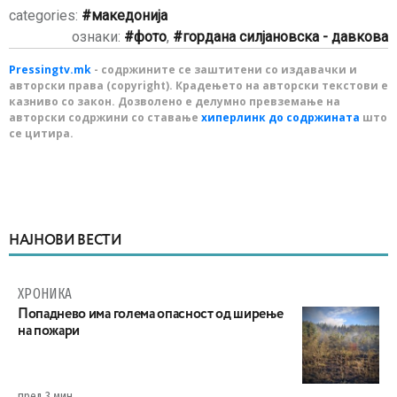
categories:
македонија
ознаки:
фото
,
гордана силјановска - давкова
Pressingtv.mk
- содржините се заштитени со издавачки и
авторски права (copyright). Крадењето на авторски текстови е
казниво со закон. Дозволено е делумно превземање на
авторски содржини со ставање
хиперлинк до содржината
што
се цитира.
НАЈНОВИ ВЕСТИ
ХРОНИКА
Попаднево има голема опасност од ширење
на пожари
пред 3 мин.