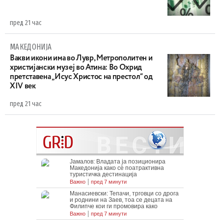
пред 21 час
МАКЕДОНИЈА
Вакви икони има во Лувр, Метрополитен и
христијански музеј во Атина: Во Охрид
претставена „Исус Христос на престол“ од
XIV век
пред 21 час