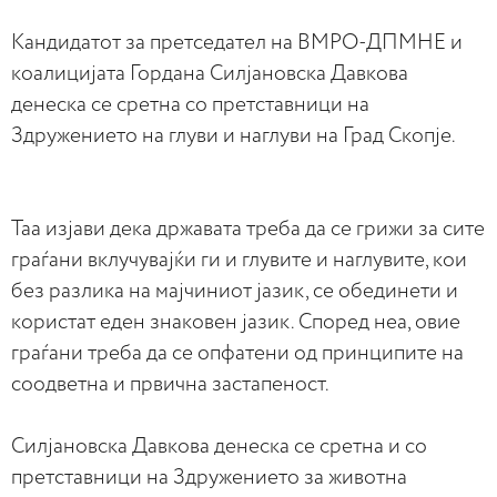
Кандидатот за претседател на ВМРО-ДПМНЕ и
коалицијата Гордана Силјановска Давкова
денеска се сретна со претставници на
Здружението на глуви и наглуви на Град Скопје.
Таа изјави дека државата треба да се грижи за сите
граѓани вклучувајќи ги и глувите и наглувите, кои
без разлика на мајчиниот јазик, се обединети и
користат еден знаковен јазик. Според неа, овие
граѓани треба да се опфатени од принципите на
соодветна и првична застапеност.
Силјановска Давкова денеска се сретна и со
претставници на Здружението за животна