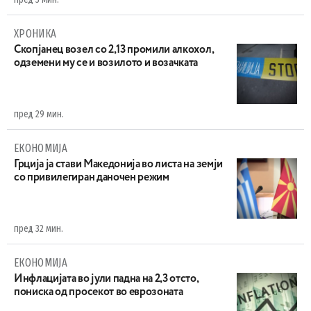
ХРОНИКА
Скопјанец возел со 2,13 промили алкохол,
одземени му се и возилото и возачката
пред 29 мин.
ЕКОНОМИЈА
Грција ја стави Македонија во листа на земји
со привилегиран даночен режим
пред 32 мин.
ЕКОНОМИЈА
Инфлацијата во јули падна на 2,3 отсто,
пониска од просекот во еврозоната