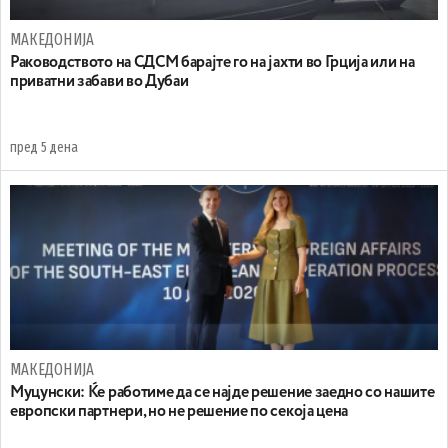
МАКЕДОНИЈА
Раководството на СДСМ барајте го на јахти во Грција или на
приватни забави во Дубаи
пред 5 дена
МАКЕДОНИЈА
Муцунски: Ќе работиме да се најде решение заедно со нашите
европски партнери, но не решение по секоја цена