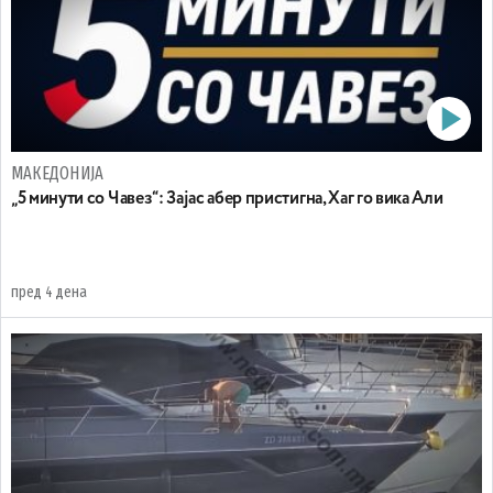
МАКЕДОНИЈА
„5 минути со Чавез“: Зајас абер пристигна, Хаг го вика Али
пред 4 дена