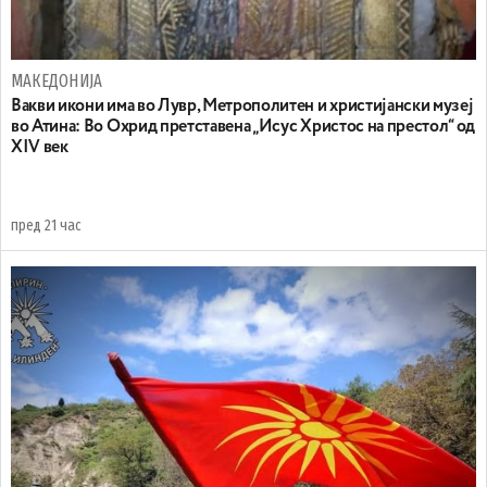
МАКЕДОНИЈА
Вакви икони има во Лувр, Метрополитен и христијански музеј
во Атина: Во Охрид претставена „Исус Христос на престол“ од
XIV век
пред 21 час