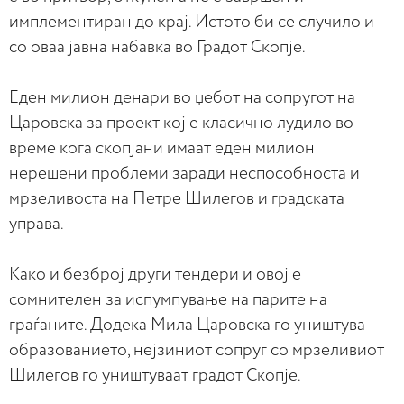
имплементиран до крај. Истото би се случило и
со оваа јавна набавка во Градот Скопје.
Еден милион денари во џебот на сопругот на
Царовска за проект кој е класично лудило во
време кога скопјани имаат еден милион
нерешени проблеми заради неспособноста и
мрзеливоста на Петре Шилегов и градската
управа.
Како и безброј други тендери и овој е
сомнителен за испумпување на парите на
граѓаните. Додека Мила Царовска го уништува
образованието, нејзиниот сопруг со мрзеливиот
Шилегов го уништуваат градот Скопје.