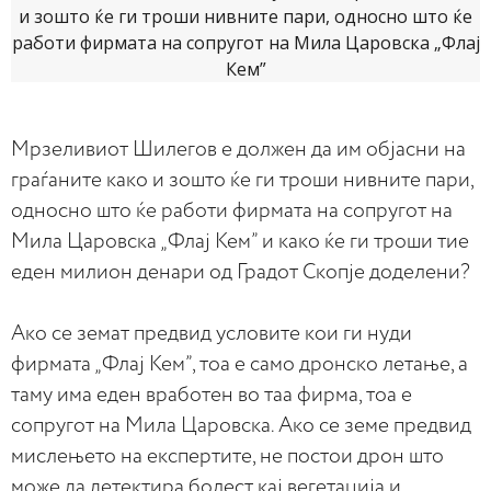
Мрзеливиот Шилегов е должен да им објасни на
граѓаните како и зошто ќе ги троши нивните пари,
односно што ќе работи фирмата на сопругот на
Мила Царовска „Флај Кем” и како ќе ги троши тие
еден милион денари од Градот Скопје доделени?
Ако се земат предвид условите кои ги нуди
фирмата „Флај Кем”, тоа е само дронско летање, а
таму има еден вработен во таа фирма, тоа е
сопругот на Мила Царовска. Ако се земе предвид
мислењето на експертите, не постои дрон што
може да детектира болест кај вегетација и