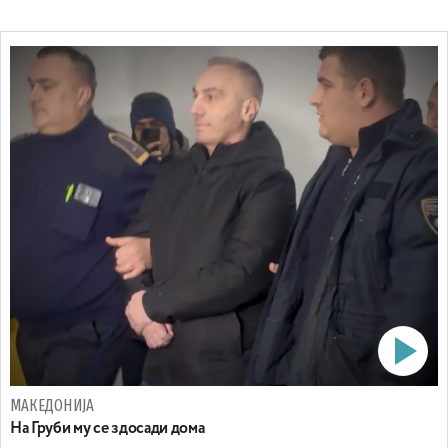
МАКЕДОНИЈА
На Груби му се здосади дома