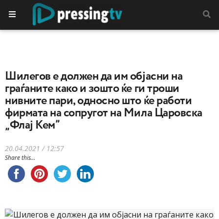
Шилегов е должен да им објасни на
граѓаните како и зошто ќе ги троши
нивните пари, односно што ќе работи
фирмата на сопругот на Мила Царовска
„Флај Кем”
20.04.2021 / 12:57
Share this...