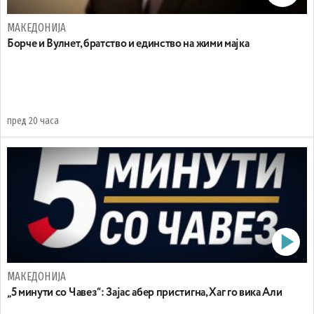
МАКЕДОНИЈА
Борче и Вулнет, братство и единство на жими мајка
пред 20 часа
МАКЕДОНИЈА
„5 минути со Чавез“: Зајас абер пристигна, Хаг го вика Али