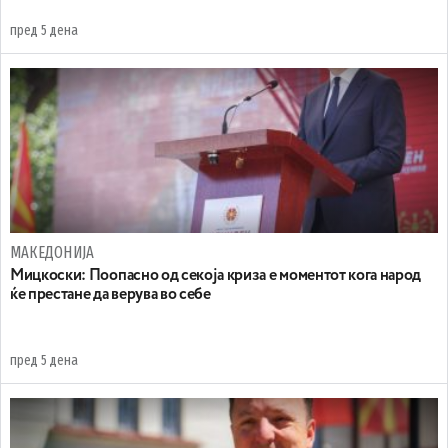
пред 5 дена
МАКЕДОНИЈА
Мицкоски: Поопасно од секоја криза е моментот кога народ
ќе престане да верува во себе
пред 5 дена