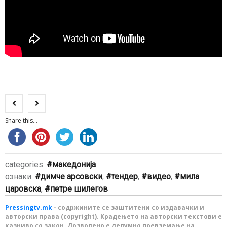
Share this...
categories:
македонија
ознаки:
димче арсовски
,
тендер
,
видео
,
мила
царовска
,
петре шилегов
Pressingtv.mk
- содржините се заштитени со издавачки и
авторски права (copyright). Крадењето на авторски текстови е
казниво со закон. Дозволено е делумно превземање на