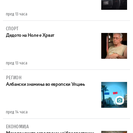
пред 13 часа
СПОРТ
Дедото на Ноле е Хрват
пред 13 часа
РЕГИОН
Aлбански знамиња во европски Улцињ
пред 14 часа
ЕКОНОМИЈА