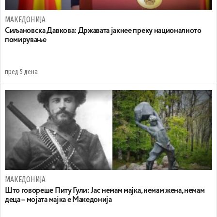
МАКЕДОНИЈА
Сиљановска Давкова: Државата јакнее преку националното
помирување
пред 5 дена
МАКЕДОНИЈА
Што говореше Питу Гули: Јас немам мајка, немам жена, немам
деца – мојата мајка е Македонија