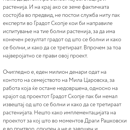
растенија. И на крај ако се земе фактичката
состојба во предвид, не постои служба ниту пак
експерти во Градот Скопје кои би направиле
испитување на тие болни растенија, за да има
конечен резултат градот од што се болни и како
се болни, и како да се третираат. Впрочем за тоа
најверојатно се прави овој проект.
Очигледно е, еден милион денари одат на
контото на семејството на Мила Царовска, за
работа која ќе остане недовршена, односно на
крајот од проектот Градот Скопје пак би немал
извештај од што се болни и како да се третираат
растенијата. Нешто како имплементацијата на
проектот за кој што во моментов Драги Рашковски
е во притвор, откупен а не е завршен и