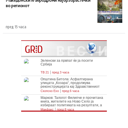
Maкедонските аеродроми најбрзорастечки
во регионот
пред 15 часа