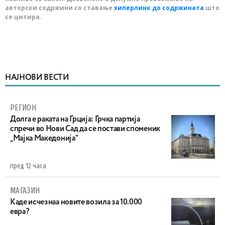
авторски содржини со ставање
хиперлинк до содржината
што
се цитира.
НАЈНОВИ ВЕСТИ
РЕГИОН
Долга е раката на Грција: Грчка партија
спречи во Нови Сад да се постави споменик
„Мајка Македонија“
пред 12 часа
МАГАЗИН
Каде исчезнаа новите возила за 10.000
евра?