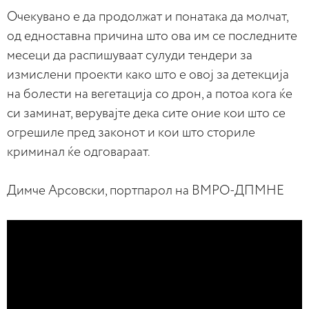
Очекувано е да продолжат и понатака да молчат,
од едноставна причина што ова им се последните
месеци да распишуваат сулуди тендери за
измислени проекти како што е овој за детекција
на болести на вегетација со дрон, а потоа кога ќе
си заминат, верувајте дека сите оние кои што се
огрешиле пред законот и кои што сториле
криминал ќе одговараат.
Димче Арсовски, портпарол на ВМРО-ДПМНЕ