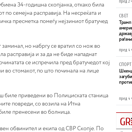
пред 2 
убиена 34-годишна скопјанка, откако била
т по семејна расправија. На несреќата и
СВЕТ
зичка пресметка помеѓу нејзиниот братучед
Трамп 
амери
државј
раѓањ
 заминал, но набргу се вратил со нож во
пред 4 
ла расправија и за да не биде нападнат
починатата се испречила пред братучедот кој
СПОРТ
и во стомакот, по што починала на лице
Шкенд
загуби
проти
аш биле приведени во Полициската станица
пред 4 
ните повреди, со возила на Итна
биле пренесени во болница.
вен обвинител и екипа од СВР Скопје. По