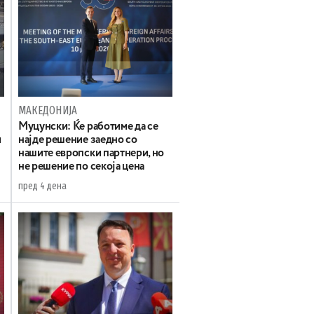
МАКЕДОНИЈА
Муцунски: Ќе работиме да се
и
најде решение заедно со
нашите европски партнери, но
не решение по секоја цена
пред 4 дена