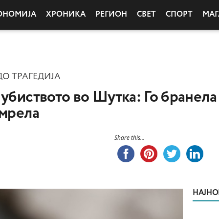
ОНОМИЈА
ХРОНИКА
РЕГИОН
СВЕТ
СПОРТ
МАГ
ДО ТРАГЕДИЈА
 убиството во Шутка: Го бранела
умрела
Share this...
НАЈНО