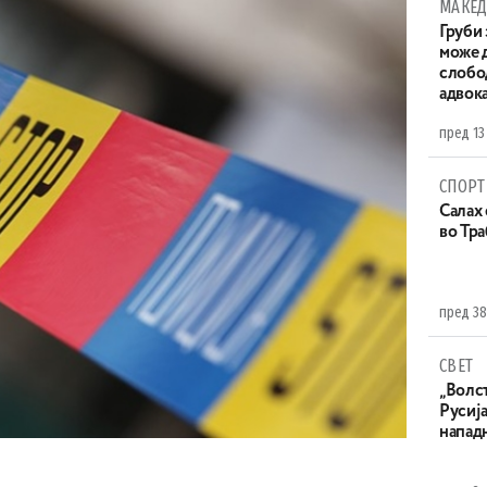
МАКЕД
Груби 
може д
слобо
адвока
пред 13
СПОРТ
Салах 
во Тр
пред 38
СВЕТ
„Волс
Русија
напад