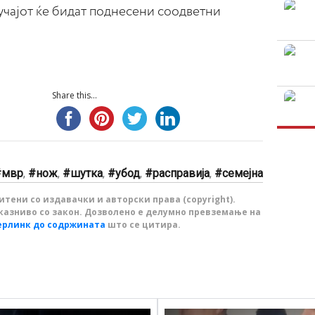
учајот ќе бидат поднесени соодветни
Share this...
мвр
,
нож
,
шутка
,
убод
,
расправија
,
семејна
тени со издавачки и авторски права (copyright).
казниво со закон. Дозволено е делумно превземање на
ерлинк до содржината
што се цитира.