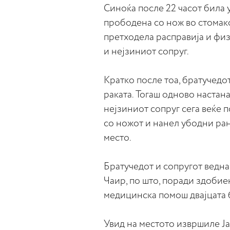
Синоќа после 22 часот била 
прободена со нож во стомако
претходела расправија и фи
и нејзиниот сопруг.
Кратко после тоа, братучедот
раката. Тогаш одново настана
нејзиниот сопруг сега веќе 
со ножот и нанел убодни ран
место.
Братучедот и сопругот ведн
Чаир, по што, поради здобие
медицинска помош двајцата 
Увид на местото извршиле Ја