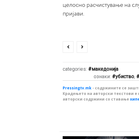
целосно расчистување на сл
пријави.
categories:
македонија
ознаки:
убиство
,
Pressingtv.mk
- содржините се зашти
Крадењето на авторски текстови е 
авторски содржини со ставање
хип