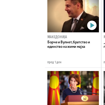
МАКЕДОНИЈА
Борче и Вулнет, братство и
единство на жими мајка
пред 1 ден