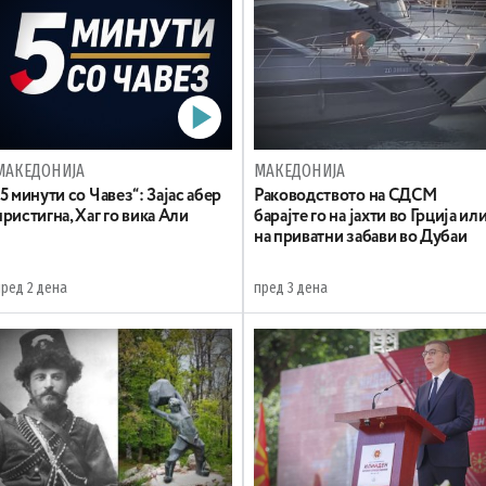
МАКЕДОНИЈА
МАКЕДОНИЈА
„5 минути со Чавез“: Зајас абер
Раководството на СДСМ
пристигна, Хаг го вика Али
барајте го на јахти во Грција ил
на приватни забави во Дубаи
пред 2 дена
пред 3 дена