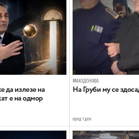
МАКЕДОНИЈА
е да излезе на
На Груби му се здос
ат е на одмор
пред 1 ден