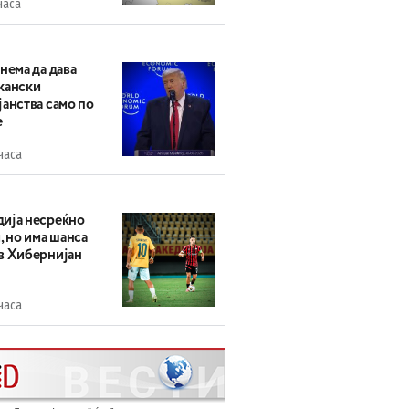
часа
нема да дава
кански
анства само по
е
часа
ија несреќно
, но има шанса
в Хибернијан
часа