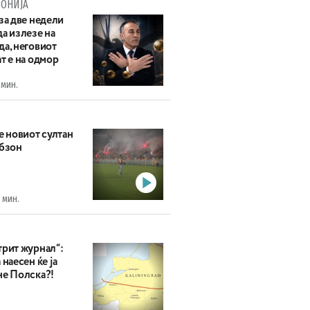
ОНИЈА
за две недели
а излезе на
да, неговиот
т е на одмор
 мин.
е новиот султан
абзон
 мин.
трит журнал“:
 наесен ќе ја
не Полска?!