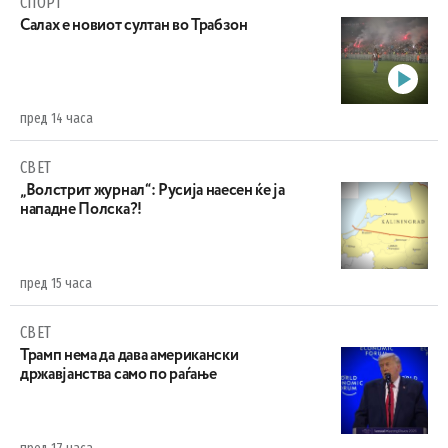
СПОРТ
Салах е новиот султан во Трабзон
пред 14 часа
СВЕТ
„Волстрит журнал“: Русија наесен ќе ја
нападне Полска?!
пред 15 часа
СВЕТ
Трамп нема да дава американски
државјанства само по раѓање