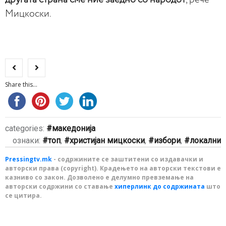
Мицкоски.
Share this...
categories:
македонија
ознаки:
топ
,
христијан мицкоски
,
избори
,
локални
Pressingtv.mk
- содржините се заштитени со издавачки и
авторски права (copyright). Крадењето на авторски текстови е
казниво со закон. Дозволено е делумно превземање на
авторски содржини со ставање
хиперлинк до содржината
што
се цитира.