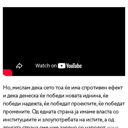
Но, мислам дека сето тоа ќе има спротивен ефект
и дека денеска ќе победи новата иднина, ќе
победи надежта, ќе победат проектите, ќе победат
промените. Од едната страна ја имаме власта со
институциите и злоупотребата на истите, а од
другата страна сме ние заедно со народот
, рече