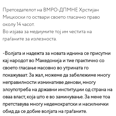
Претседателот на ВМРО-ДПМНЕ Хрстијан
Мицкоски го оствари своето гласачно право
околу 14 часот.
Во изјава за медиумите тој им честита на
граѓаните за излезноста.
-Волјата и надежта за новата иднина се присутни
кај народот во Македонија и тие практично со
своето гласање масовно во утрината го
покажуваат. За жал, можеме да забележиме многу
неправилности изминативе денови, многу
злоупотреба на државни институции од страна на
оваа власт, која што е во заминување. За мене тоа
претставува многу недемократски и насилнички
обид да се добие волјата на граѓаните.