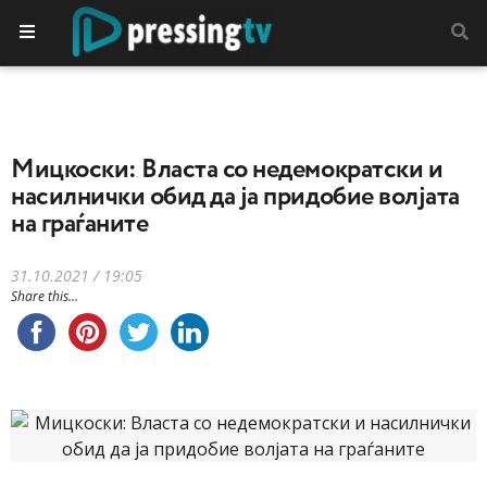
Мицкоски: Власта со недемократски и
насилнички обид да ја придобие волјата
на граѓаните
31.10.2021 / 19:05
Share this...