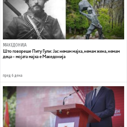
МАКЕДОНИЈА
Што говореше Питу Гули: Јас немам мајка, немам жена, немам
деца – мојата мајка е Македонија
пред 6 дена