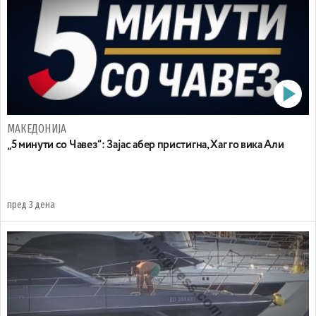
МАКЕДОНИЈА
„5 минути со Чавез“: Зајас абер пристигна, Хаг го вика Али
пред 3 дена