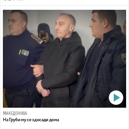
МАКЕДОНИЈА
На Груби му се здосади дома