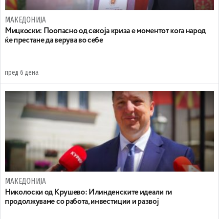
МАКЕДОНИЈА
Мицкоски: Поопасно од секоја криза е моментот кога народ
ќе престане да верува во себе
пред 6 дена
МАКЕДОНИЈА
Николоски од Крушево: Илинденските идеали ги
продолжуваме со работа, инвестиции и развој