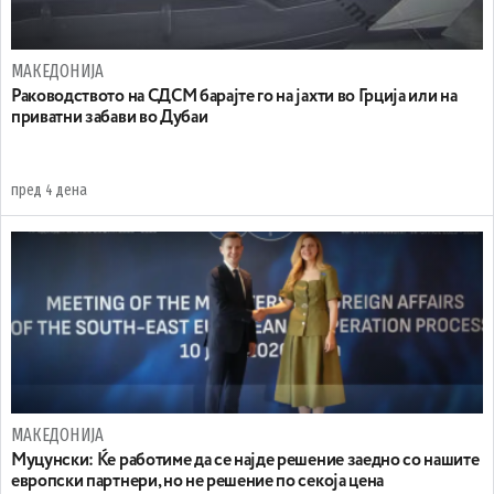
МАКЕДОНИЈА
Раководството на СДСМ барајте го на јахти во Грција или на
приватни забави во Дубаи
пред 4 дена
МАКЕДОНИЈА
Муцунски: Ќе работиме да се најде решение заедно со нашите
европски партнери, но не решение по секоја цена