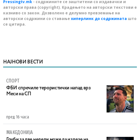
Pressingtv.mk
- содржините се заштитени со издавачки и
авторски права (copyright). Крадењето на авторски текстови е
казниво со закон. Дозволено е делумно превземање на
авторски содржини со ставање
хиперлинк до содржината
што
се цитира.
НАЈНОВИ ВЕСТИ
СПОРТ
ФБИ спречиле терористички напад врз
Меси на СП
пред 16 часа
МАКЕДОНИЈА
Груби за две недели може да излезе на