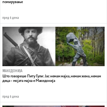
помирување
пред 6 дена
МАКЕДОНИЈА
Што говореше Питу Гули: Јас немам мајка, немам жена, немам
деца – мојата мајка е Македонија
пред 6 дена