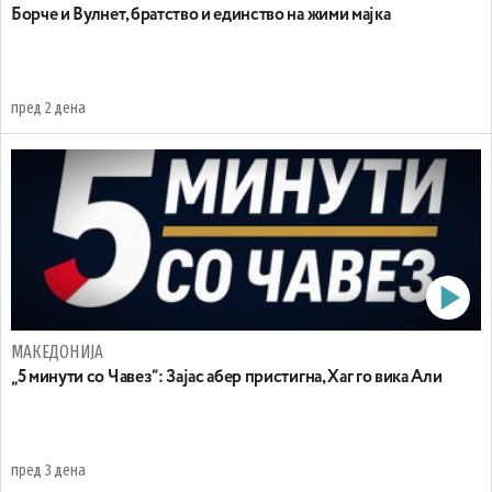
Борче и Вулнет, братство и единство на жими мајка
пред 2 дена
МАКЕДОНИЈА
„5 минути со Чавез“: Зајас абер пристигна, Хаг го вика Али
пред 3 дена