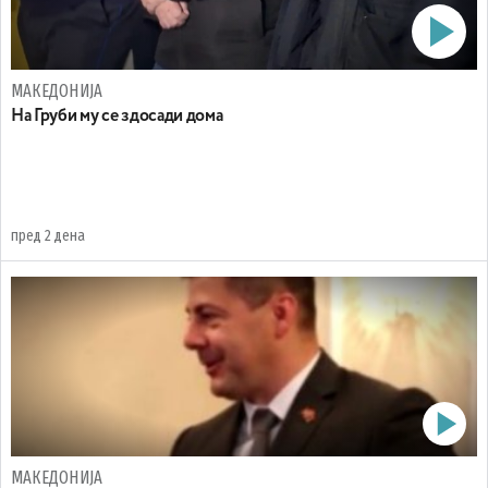
МАКЕДОНИЈА
На Груби му се здосади дома
пред 2 дена
МАКЕДОНИЈА