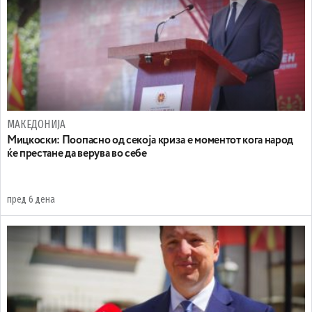
МАКЕДОНИЈА
Мицкоски: Поопасно од секоја криза е моментот кога народ
ќе престане да верува во себе
пред 6 дена