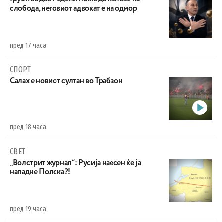
слобода, неговиот адвокат е на одмор
пред 17 часа
СПОРТ
Салах е новиот султан во Трабзон
пред 18 часа
СВЕТ
„Волстрит журнал“: Русија наесен ќе ја
нападне Полска?!
пред 19 часа