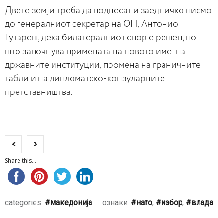
Двете земји треба да поднесат и заедничко писмо
до генералниот секретар на ОН, Антонио
Гутареш, дека билатералниот спор е решен, по
што започнува примената на новото име на
државните институции, промена на граничните
табли и на дипломатско-конзуларните
претставништва.
Share this...
categories:
македонија
ознаки:
нато
,
избор
,
влада