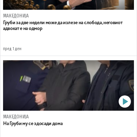
МАКЕДОНИЈА
Груби за две недели може да излезе на слобода, неговиот
адвокат е на одмор
пред 1 ден
МАКЕДОНИЈА
На Груби му се здосади дома