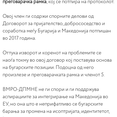
преговарачка рамка
, кој се потпира на протоколот.
Овој член ги содржи спорните делови од
Договорот за пријателство, добрососедство и
соработка меѓу Бугарија и Македонија потпишан
во 2017 година.
Оттука изворот и коренот на проблемите се
наоѓа токму во овој договор кој поставува основа
на бугарските позиции. Подоцна од него
произлезе и преговарачката рамка и членот 5.
ВМРО-ДПМНЕ не ги спори и ги поддржува
аспирациите за интегрирање на Македонија во
ЕУ, но она што е неприфатливо се бугарските
барања за промена на исоптријата, идентитетот,