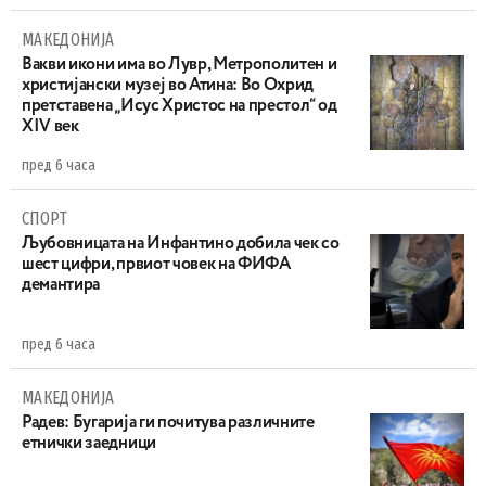
МАКЕДОНИЈА
Вакви икони има во Лувр, Метрополитен и
христијански музеј во Атина: Во Охрид
претставена „Исус Христос на престол“ од
XIV век
пред 6 часа
СПОРТ
Љубовницата на Инфантино добила чек со
шест цифри, првиот човек на ФИФА
демантира
пред 6 часа
МАКЕДОНИЈА
Радев: Бугарија ги почитува различните
етнички заедници