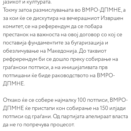
јазикот и културата.
Токму затоа размислувањата во ВМРО-ДПМНЕ, а
за кои ќе се дискутира на вечерашниот Извршен
комитет, се на референдум да се побара
престанок на важноста на овој договор со кој се
поставија фундаментите за бугаризација и
обезличување на Македонија. До таквиот
рефререндум би се дошло преку собирање на
граѓански потписи, а на иницијативата прв
потпишани ќе биде раководството на ВМРО-
ДПМНЕ.
Откако ќе се собере најмалку 100 потписи, ВМРО-
ДПМНЕ ќе пристапи кон собирање на 150 илјади
потписи од граѓани. Од партијата апелираат власта
да не го попречува процесот.