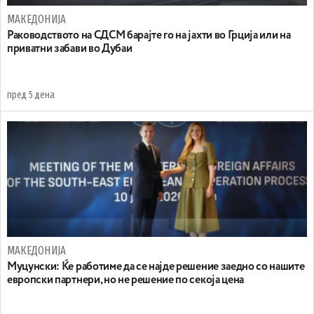
МАКЕДОНИЈА
Раководството на СДСМ барајте го на јахти во Грција или на
приватни забави во Дубаи
пред 5 дена
МАКЕДОНИЈА
Муцунски: Ќе работиме да се најде решение заедно со нашите
европски партнери, но не решение по секоја цена