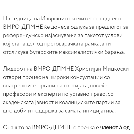
На седница на Извршниот комитет поплднево
ВМРО-ДПМНЕ ќе донесе одлука за предлогот за
референдумско изјаснување за пакетот услови
кој стана дел од преговарачката рамка, а ги
отсликува бугарските максималистички барања.
Лидерот на ВМРО-ДПМНЕ Христијан Мицкоски
отвори процес на широки консултации со
внатрешните органи на партијата, повеќе
професори и експерти по уставно право, со
академската јавност и коалициските партии за
што доби и поддршка за самата иницијатива.
Она што за ВМРО-ДПМНЕ е пречка е
членот 5 од