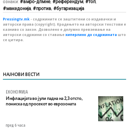
ознаки:
вмро-дпмне
,
референдум
,
топ
,
македонија
,
против
,
бугаризација
Pressingtv.mk
- содржините се заштитени со издавачки и
авторски права (copyright). Крадењето на авторски текстови е
казниво со закон. Дозволено е делумно превземање на
авторски содржини со ставање
хиперлинк до содржината
што
се цитира.
НАЈНОВИ ВЕСТИ
ЕКОНОМИЈА
Инфлацијата во јули падна на 2,3 отсто,
пониска од просекот во еврозоната
пред 6 часа