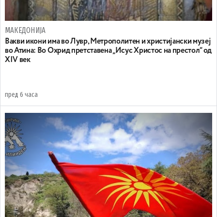
МАКЕДОНИЈА
Вакви икони има во Лувр, Метрополитен и христијански музеј
во Атина: Во Охрид претставена „Исус Христос на престол“ од
XIV век
пред 6 часа