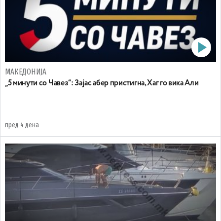
МАКЕДОНИЈА
„5 минути со Чавез“: Зајас абер пристигна, Хаг го вика Али
пред 4 дена