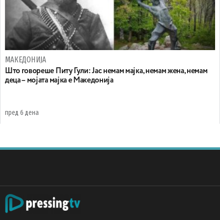
МАКЕДОНИЈА
Што говореше Питу Гули: Јас немам мајка, немам жена, немам
деца – мојата мајка е Македонија
пред 6 дена