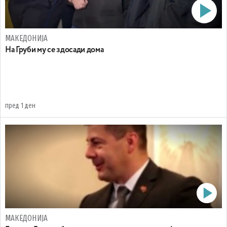
МАКЕДОНИЈА
На Груби му се здосади дома
пред 1 ден
МАКЕДОНИЈА