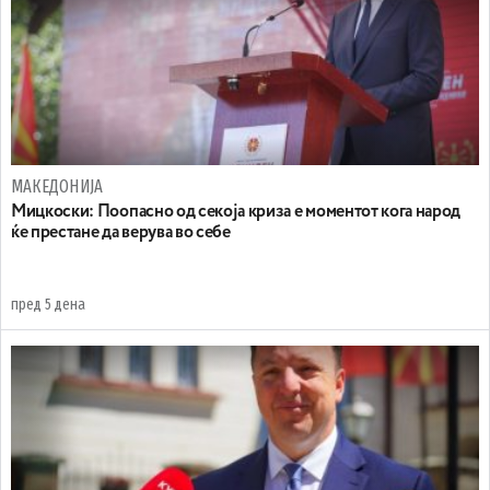
МАКЕДОНИЈА
Мицкоски: Поопасно од секоја криза е моментот кога народ
ќе престане да верува во себе
пред 5 дена