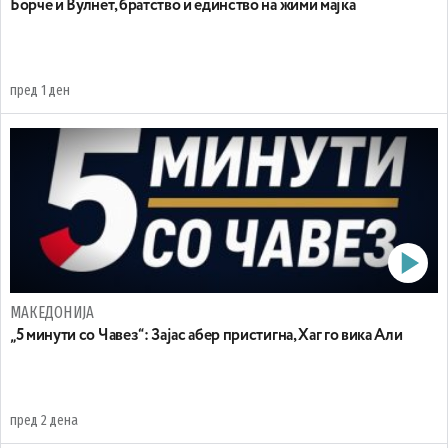
Борче и Вулнет, братство и единство на жими мајка
пред 1 ден
МАКЕДОНИЈА
„5 минути со Чавез“: Зајас абер пристигна, Хаг го вика Али
пред 2 дена