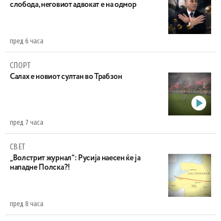
слобода, неговиот адвокат е на одмор
пред 6 часа
СПОРТ
Салах е новиот султан во Трабзон
пред 7 часа
СВЕТ
„Волстрит журнал“: Русија наесен ќе ја
нападне Полска?!
пред 8 часа