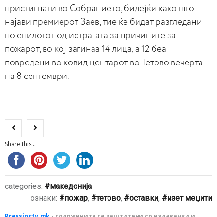
пристигнати во Собранието, бидејќи како што
најави премиерот Заев, тие ќе бидат разгледани
по епилогот од истрагата за причините за
пожарот, во кој загинаа 14 лица, а 12 беа
повредени во ковид центарот во Тетово вечерта
на 8 септември.
Share this...
categories:
македонија
ознаки:
пожар
,
тетово
,
оставки
,
изет меџити
Pressingtv.mk
- содржините се заштитени со издавачки и