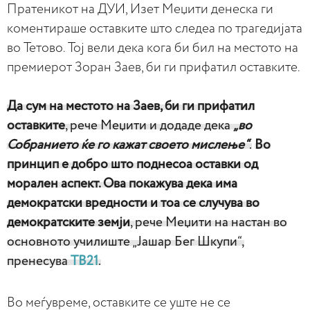
Пратеникот на ДУИ, Изет Меџити денеска ги
коментираше оставките што следеа по трагедијата
во Тетово. Тој вели дека кога би бил на местото на
премиерот Зоран Заев, би ги прифатил оставките.
Да сум на местото на Заев, би ги прифатил
оставките
, рече Меџити и додаде дека
„во
Собранието ќе го кажат своето мислење“
.
Во
принцип е добро што поднесоа оставки од
морален аспект. Ова покажува дека има
демократски вредности и тоа се случува во
демократските земји
, рече Меџити на настан во
основното училиште „Јашар Бег Шкупи“,
пренесува
ТВ21
.
Во меѓувреме, оставките се уште не се