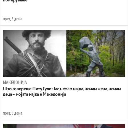
помирување
пред 5 дена
МАКЕДОНИЈА
Што говореше Питу Гули: Јас немам мајка, немам жена, немам
деца – мојата мајка е Македонија
пред 5 дена