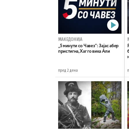
МАКЕДОНИЈА
„5 минути со Чавез“: Зајас абер
пристигна, Хаг го вика Али
пред 2 дена