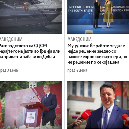
МАКЕДОНИЈА
МАКЕДОНИЈА
Раководството на СДСМ
Муцунски: Ќе работиме да се
барајте го на јахти во Грција или
најде решение заедно со
на приватни забави во Дубаи
нашите европски партнери, но
не решение по секоја цена
пред 3 дена
пред 4 дена