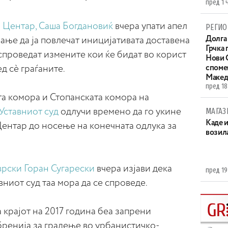
пред 1 
 Центар, Саша Богдановиќ
вчера упати апел
РЕГИО
Долга 
ање да ја повлечат иницијативата доставена
Грчка 
 спроведат измените кои ќе бидат во корист
Нови С
ед сè граѓаните.
споме
Макед
пред 18
та комора и Стопанската комора на
МАГАЗ
Уставниот суд
одлучи времено да го укине
Каде 
Центар до носење на конечната одлука за
возила
врски Горан Сугарески
вчера изјави дека
пред 19
авниот суд таа мора да се спроведе.
крајот на 2017 година беа запрени
бренија за градење во урбанистичко-