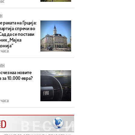
час
Н
е раката на Грција:
партија спречи во
ад да се постави
ник „Мајка
онија“
 часа
ИН
исчезнаа новите
 за 10.000 евра?
 часа