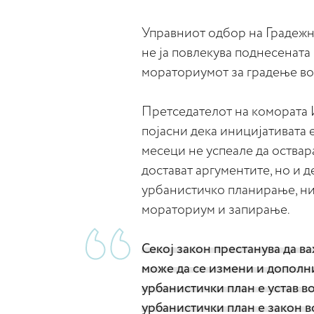
Управниот одбор на Градежн
не ја повлекува поднесената
мораториумот за градење во
Претседателот на комората 
појасни дека иницијативата е
месеци не успеале да оствар
достават аргументите, но и 
урбанистичко планирање, нит
мораториум и запирање.
Секој закон престанува да ва
може да се измени и дополн
урбанистички план е устав во
урбанистички план е закон в