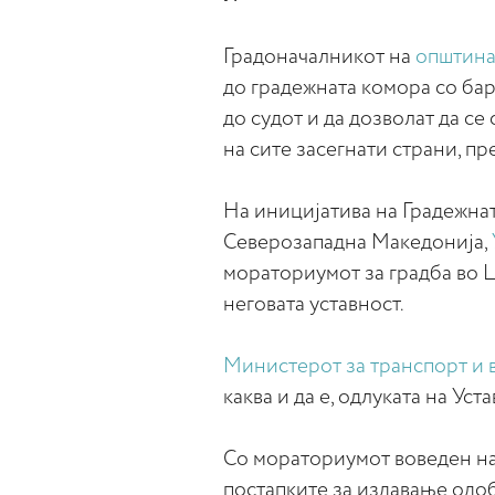
Градоначалникот на
општина
до градежната комора со бар
до судот и да дозволат да се
на сите засегнати страни, пр
На иницијатива на Градежна
Северозападна Македонија,
мораториумот за градба во 
неговата уставност.
Министерот за транспорт и 
каква и да е, одлуката на Уст
Со мораториумот воведен на 
постапките за издавање одо