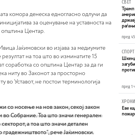
СВЕТ
Трамп 
ата комора денеска едногласно одлучи да
амери
државј
 иницијатива за оценување на уставноста на
раѓањ
 општина Центар.
пред 45
Ивица Јаќимовски во изјава за медиумите
СПОРТ
 резултат на тоа што во изминатите 15
Шкенд
ат соработка со општина Центар за да ги
загуби
проти
дека ниту во Законот за просторно
у во Уставот, не постои терминологија
пред 1 
ХРОНИ
жи со носење на нов закон, секој закон
Eве ка
пожар
и во Собрание. Тоа што значи генерален
 секторот, а тоа што значи детален
о градежништвото“, рече Јаќимовски.