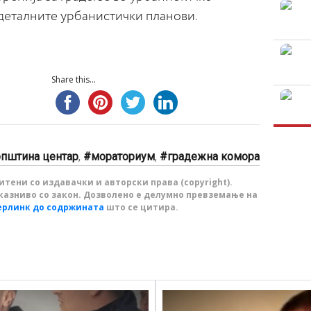
деталните урбанистички планови.
Share this...
општина центар
,
мораториум
,
градежна комора
тени со издавачки и авторски права (copyright).
казниво со закон. Дозволено е делумно превземање на
ерлинк до содржината
што се цитира.