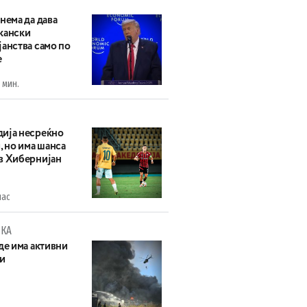
нема да дава
кански
анства само по
е
 мин.
ија несреќно
, но има шанса
в Хибернијан
час
КА
де има активни
и