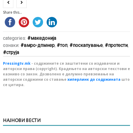
Share this...
categories:
македонија
ознаки:
вмро-дпмнер
,
топ
,
поскапување
,
протести
,
струја
Pressingtv.mk
- содржините се заштитени со издавачки и
авторски права (copyright). Крадењето на авторски текстови е
казниво со закон. Дозволено е делумно превземање на
авторски содржини со ставање
хиперлинк до содржината
што
се цитира.
НАЈНОВИ ВЕСТИ