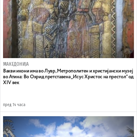
МАКЕДОНИЈА
Вакви икони има во Лувр, Метрополитен и христијански музеј
во Атина: Во Охрид претставена „Исус Христос на престол“ од
XIV век
пред 14 часа