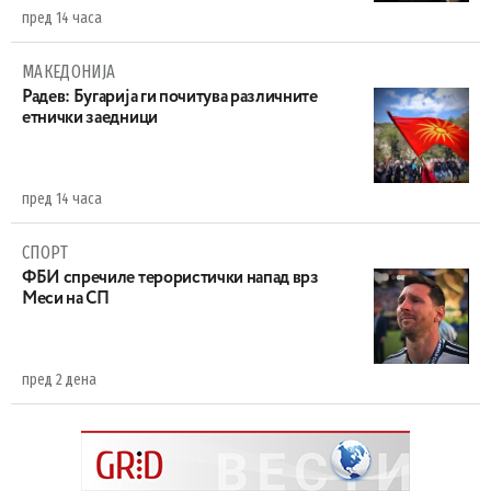
пред 14 часа
МАКЕДОНИЈА
Радев: Бугарија ги почитува различните
етнички заедници
пред 14 часа
СПОРТ
ФБИ спречиле терористички напад врз
Меси на СП
пред 2 дена