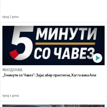
пред 3 дена
МАКЕДОНИЈА
„5 минути со Чавез“: Зајас абер пристигна, Хаг го вика Али
пред 4 дена