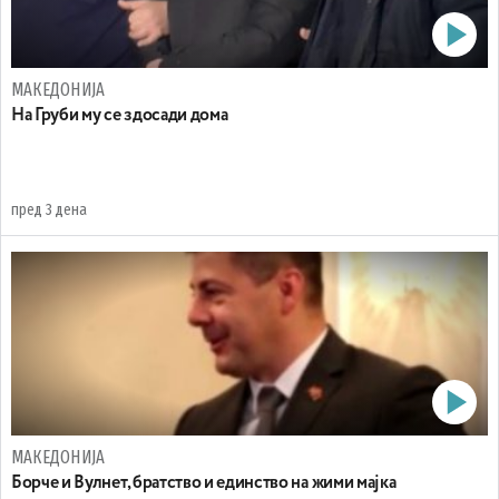
МАКЕДОНИЈА
На Груби му се здосади дома
пред 3 дена
МАКЕДОНИЈА
Борче и Вулнет, братство и единство на жими мајка