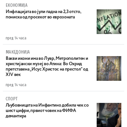
ЕКОНОМИЈА
Инфлацијата во јули падна на 2,3 отсто,
пониска од просекот во еврозоната
пред 14 часа
МАКЕДОНИЈА
Вакви икони има во Лувр, Метрополитен и
христијански музеј во Атина: Во Охрид
претставена „Исус Христос на престол“ од
XIV век
пред 14 часа
СПОРТ
Љубовницата на Инфантино добила чек со
шест цифри, првиот човек на ФИФА
демантира