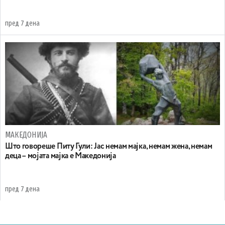
пред 7 дена
МАКЕДОНИЈА
Што говореше Питу Гули: Јас немам мајка, немам жена, немам
деца – мојата мајка е Македонија
пред 7 дена