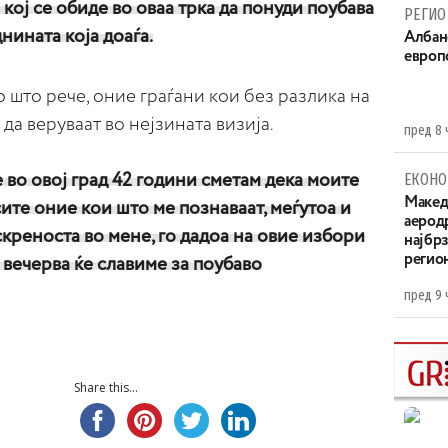
ј кој се обиде во оваа трка да понуди поубава
РЕГИО
днината која доаѓа.
Aлбан
европ
 што рече, оние граѓани кои без разлика на
а веруваат во нејзината визија.
пред 8 
ЕКОНО
е во овој град 42 години сметам дека моите
Maкед
сите оние кои што ме познаваат, меѓутоа и
аерод
скреноста во мене, го дадоа на овие избори
најбр
регио
а вечерва ќе славиме за поубаво
пред 9 
Share this...