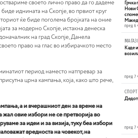
 оствариме своето лично право да го дадеме
Грчка 
Нови С
а биде иднината на Скопје, во првиот круг
споме
 вториот ќе биде поголема бројката на оние
Макед
пред 6 
ијата за модерно Скопје, истакна денеска
доначалник на град Скопје, Данела
МАГАЗ
 своето право на глас во избирачкото место
Каде 
возила
минатиот период наместо натпревар за
пред 7 
рисутна црна кампања, која, како што рече,
СПОРТ
Дедот
ампања, а и вчерашниот ден за време на
а жал овие избори не се претворија во
уваме за идеи и за визија, туку беа избори
пред 7 
маловажат вредноста на човекот, на