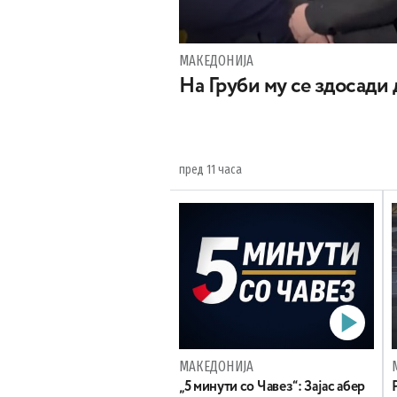
МАКЕДОНИЈА
На Груби му се здосади
пред 11 часа
МАКЕДОНИЈА
„5 минути со Чавез“: Зајас абер