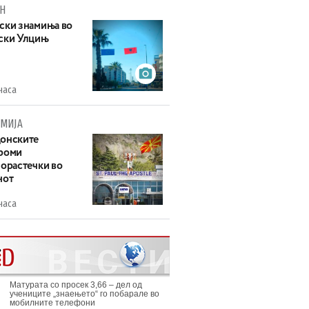
Н
ски знамиња во
ски Улцињ
часа
МИЈА
онските
роми
зорастечки во
нот
часа