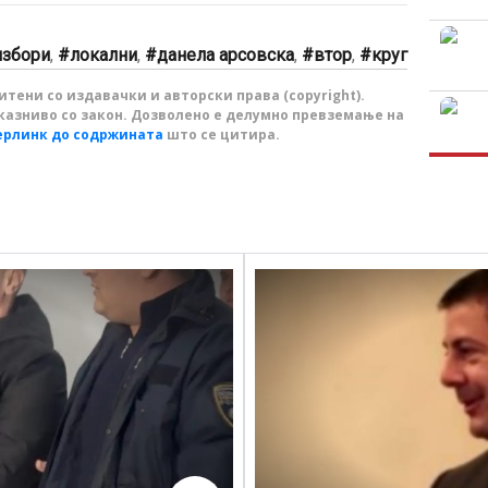
избори
,
локални
,
данела арсовска
,
втор
,
круг
тени со издавачки и авторски права (copyright).
казниво со закон. Дозволено е делумно превземање на
ерлинк до содржината
што се цитира.