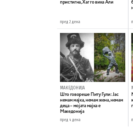
пристигна, Хаг го вика Али
пред 2 дена
МАКЕДОНИЈА
Што говореше Питу Гули: Јас
немам мајка, немам жена, немам
деца – мојата мајка е
Македонија
пред 4 дена