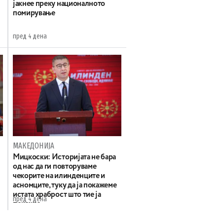
јакнее преку националното
помирување
пред 4 дена
МАКЕДОНИЈА
Мицкоски: Историјата не бара
од нас да ги повторуваме
чекорите на илинденците и
асномците, туку да ја покажеме
истата храброст што тие ја
пред 4 дена
покажаа