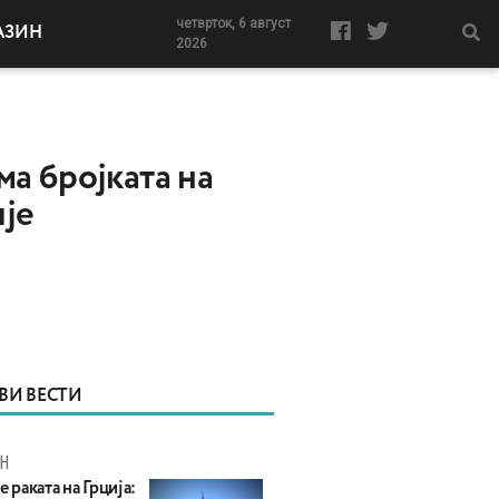
четврток, 6 август
АЗИН
2026
ма бројката на
пје
ВИ ВЕСТИ
Н
е раката на Грција: