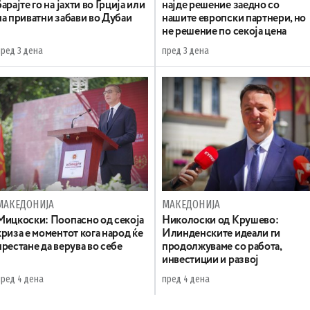
барајте го на јахти во Грција или
најде решение заедно со
на приватни забави во Дубаи
нашите европски партнери, но
не решение по секоја цена
пред 3 дена
пред 3 дена
МАКЕДОНИЈА
МАКЕДОНИЈА
Мицкоски: Поопасно од секоја
Николоски од Крушево:
криза е моментот кога народ ќе
Илинденските идеали ги
престане да верува во себе
продолжуваме со работа,
инвестиции и развој
пред 4 дена
пред 4 дена