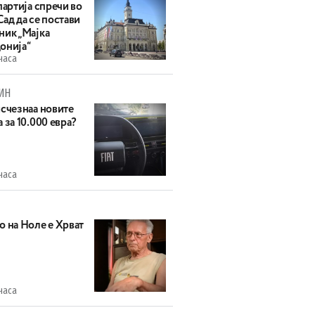
партија спречи во
ад да се постави
ник „Мајка
онија“
часа
ИН
исчезнаа новите
 за 10.000 евра?
часа
о на Ноле е Хрват
часа