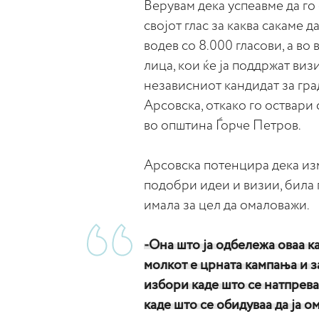
Верувам дека успеавме да го
својот глас за каква сакаме д
водев со 8.000 гласови, а во
лица, кои ќе ја поддржат виз
независниот кандидат за гра
Арсовска, откако го оствари
во општина Ѓорче Петров.
Арсовска потенцира дека из
подобри идеи и визии, била п
имала за цел да омаловажи.
-Она што ја одбележа оваа к
молкот е црната кампања и з
избори каде што се натпревар
каде што се обидуваа да ја о