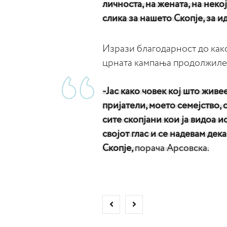
личноста, на жената, на неко
слика за нашето Скопје, за и
Изрази благодарност до како
црната кампања продолжиле д
-Јас како човек кој што живе
пријатели, моето семејство, 
сите скопјани кои ја видоа и
својот глас и се надевам дек
Скопје,
порача Арсовска.