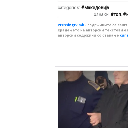
categories:
македонија
ознаки:
топ
,
Pressingtv.mk
- содржините се зашти
Крадењето на авторски текстови е 
авторски содржини со ставање
хип