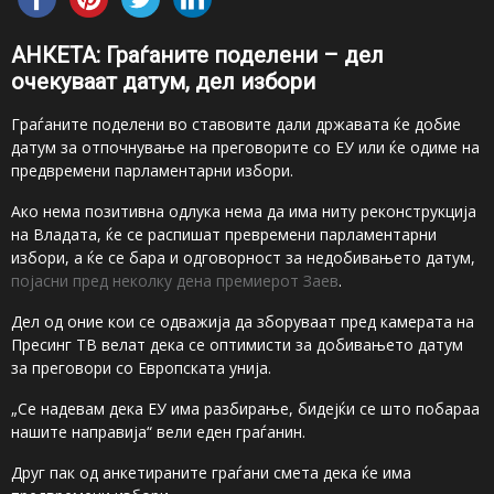
АНКЕТА: Граѓаните поделени – дел
очекуваат датум, дел избори
Граѓаните поделени во ставовите дали државата ќе добие
датум за отпочнување на преговорите со ЕУ или ќе одиме на
предвремени парламентарни избори.
Ако нема позитивна одлука нема да има ниту реконструкција
на Владата, ќе се распишат превремени парламентарни
избори, а ќе се бара и одговорност за недобивањето датум,
појасни пред неколку дена премиерот Заев
.
Дел од оние кои се одважија да зборуваат пред камерата на
Пресинг ТВ велат дека се оптимисти за добивањето датум
за преговори со Европската унија.
„Се надевам дека ЕУ има разбирање, бидејќи се што побараа
нашите направија“ вели еден граѓанин.
Друг пак од анкетираните граѓани смета дека ќе има