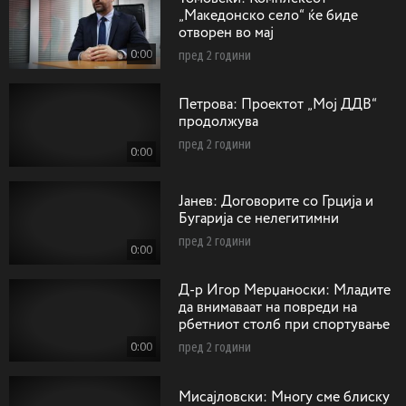
„Македонско село“ ќе биде
отворен во мај
0:00
пред 2 години
Петрова: Проектот „Мој ДДВ“
продолжува
пред 2 години
0:00
Jaнев: Договорите со Грција и
Бугарија се нелегитимни
пред 2 години
0:00
Д-р Игор Мерџаноски: Mладите
да внимаваат на повреди на
рбетниот столб при спортување
0:00
пред 2 години
Мисајловски: Многу сме блиску