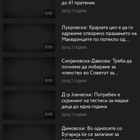
до 61 пратеник
пред 2 години
0:00
Лукровски: Крајната цел е да го
одржиме отворено прашањето на
Македонците по потекло од
Егејскиот дел на Македонија
0:00
пред 2 години
Силјановска-Давкова: Треба да
почнеме да лобираме за
членство во Советот за
безбедност на ОН како
0:00
пред 2 години
непостојани членки
Д-р Јовчески: Потребен е
скрининг на тестиси за машки
деца до една година
0:00
пред 2 години
Димовски: Во односите со
Бугарија ќе се залагаме за