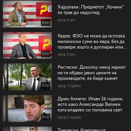
Хајрулахи: Предметот „Кочани“
ќе трае до недоглед
пред 8 мес.
0:00
Кедев: ФЗО не може да исплаќа
милионски суми во евра, без да
провери зошто е дуплиран или
триплиран бројот на операции на
0:00
пред 9 мес.
срце
Ристески: Доколку некој маркет
не ги објави јавно цените на
производите, ќе биде казнет
0:00
пред 1 година
Дрин Ахмети: Имам 26 години,
исто како Александар Велики
кога владеел со половина свет
0:00
пред 2 години
Toмовски: Koмплексот