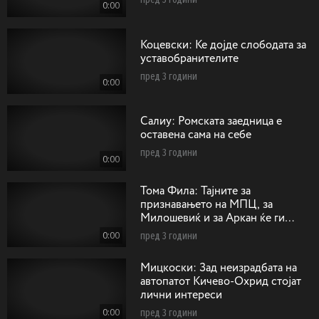
0:00
Коцевски: Ќе дојде слободата за
уставобранителите
пред 3 години
0:00
Салиу: Ромската заедница е
оставена сама на себе
пред 3 години
0:00
Тома Фила: Тајните за
признавањето на МПЦ, за
Милошевиќ и за Аркан ќе ги
однесам горе кај Господ
0:00
пред 3 години
Мицкоски: Зад неизрадбата на
автопатот Кичево-Охрид стојат
лични интереси
0:00
пред 3 години