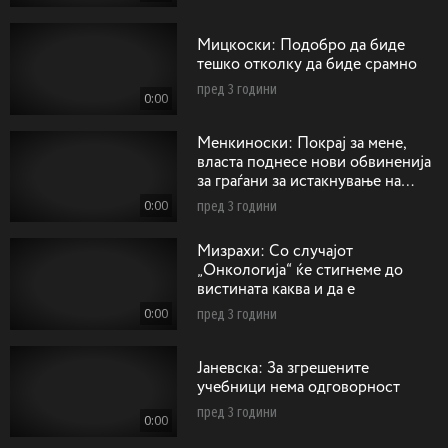
Мицкоски: Подобро да биде
тешко отколку да биде срамно
пред 3 години
0:00
Менкиноски: Покрај за мене,
власта поднесе нови обвиненија
за граѓани за истакнување на
сонцето од Кутлеш
0:00
пред 3 години
Mизрахи: Со случајот
„Онкологија“ ќе стигнеме до
вистината каква и да е
0:00
пред 3 години
Jaневска: За згрешените
учебници нема одговорност
пред 3 години
0:00