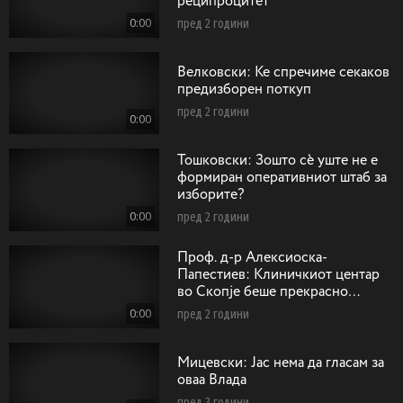
реципроцитет
0:00
пред 2 години
Велковски: Ќе спречиме секаков
предизборен поткуп
пред 2 години
0:00
Тошковски: Зошто сѐ уште не е
формиран оперативниот штаб за
изборите?
0:00
пред 2 години
Проф. д-р Алексиоска-
Папестиев: Клиничкиот центар
во Скопје беше прекрасно
замислен со одобрени средства
0:00
пред 2 години
од Светка банка
Мицевски: Јас нема да гласам за
оваа Влада
пред 3 години