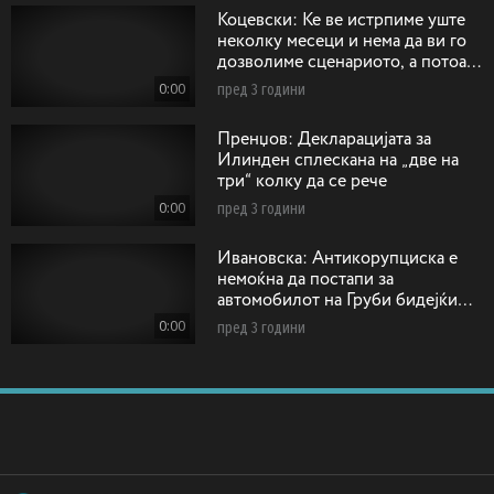
Коцевски: Ќе ве истрпиме уште
неколку месеци и нема да ви го
дозволиме сценариото, а потоа
ќе има одговорност
0:00
пред 3 години
Пренџов: Декларацијата за
Илинден сплескана на „две на
три“ колку да се рече
0:00
пред 3 години
Ивановска: Антикорупциска е
немоќна да постапи за
автомобилот на Груби бидејќи
возилото било регистрирано на
0:00
пред 3 години
друго лице!