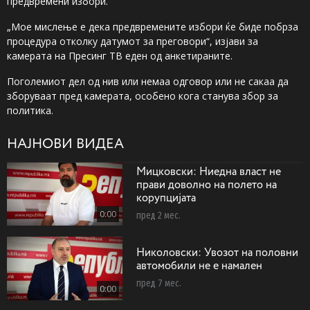
предвремени избори.
„Мое мислење е дека предвремените избори ќе биде побрза
процедура отколку датумот за преговори“, изјави за
камерата на Пресинг ТВ еден од анкетираните.
Поголемиот дел од нив или немаа одговор или не сакаа да
зборуваат пред камерата, особено кога станува збор за
политика.
НАЈНОВИ ВИДЕА
Мицковски: Ниедна власт не
прави доволно на полето на
корупцијата
0:00
пред 2 мес.
Николовски: Увозот на половни
автомобили не е намален
пред 7 мес.
0:00