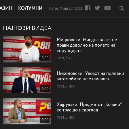
АЗИН
КОЛУМНИ
петок, 7 август 2026
НАЈНОВИ ВИДЕА
Мицковски: Ниедна власт не
прави доволно на полето на
корупцијата
0:00
пред 2 мес.
Николовски: Увозот на половни
автомобили не е намален
пред 7 мес.
0:00
Хајрулахи: Предметот „Кочани“
ќе трае до недоглед
пред 8 мес.
0:00