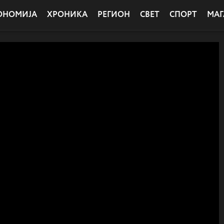
ОНОМИЈА
ХРОНИКА
РЕГИОН
СВЕТ
СПОРТ
МАГ