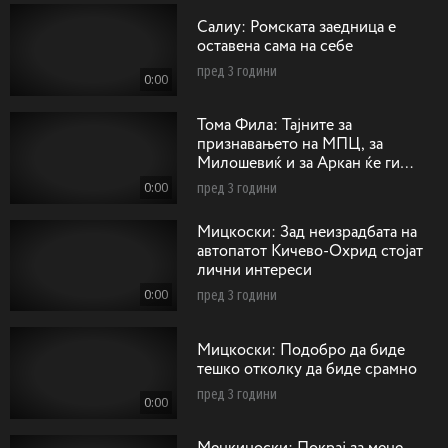
Салиу: Ромската заедница е
оставена сама на себе
пред 3 години
0:00
Тома Фила: Тајните за
признавањето на МПЦ, за
Милошевиќ и за Аркан ќе ги
однесам горе кај Господ
0:00
пред 3 години
Мицкоски: Зад неизрадбата на
автопатот Кичево-Охрид стојат
лични интереси
0:00
пред 3 години
Мицкоски: Подобро да биде
тешко отколку да биде срамно
пред 3 години
0:00