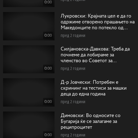
0:00
Лукровски: Крајната цел е да го
одржиме отворено прашањето на
Македонците по потекло од
Егејскиот дел на Македонија
0:00
пред 2 години
Силјановска-Давкова: Треба да
почнеме да лобираме за
членство во Советот за
безбедност на ОН како
0:00
пред 2 години
непостојани членки
Д-р Јовчески: Потребен е
скрининг на тестиси за машки
деца до една година
0:00
пред 2 години
Димовски: Во односите со
Бугарија ќе се залагаме за
реципроцитет
0:00
пред 2 години