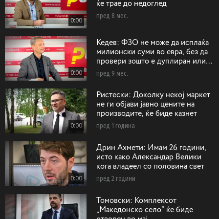
ќе трае до недоглед
пред 8 мес.
0:00
Кедев: ФЗО не може да исплаќа
милионски суми во евра, без да
провери зошто е дуплиран или
триплиран бројот на операции на
0:00
пред 9 мес.
срце
Ристески: Доколку некој маркет
не ги објави јавно цените на
производите, ќе биде казнет
0:00
пред 1 година
Дрин Ахмети: Имам 26 години,
исто како Александар Велики
кога владеел со половина свет
0:00
пред 2 години
Toмовски: Koмплексот
„Македонско село“ ќе биде