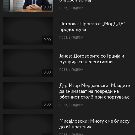
отворен во мај
0:00
пред 2 години
Петрова: Проектот „Мој ДДВ“
продолжува
пред 2 години
0:00
Jaнев: Договорите со Грција и
Бугарија се нелегитимни
пред 2 години
0:00
Д-р Игор Мерџаноски: Mладите
да внимаваат на повреди на
рбетниот столб при спортување
0:00
пред 2 години
Мисајловски: Многу сме блиску
до 61 пратеник
пред 2 години