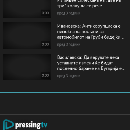
Илинден сплескана на „две на
три“ колку да се рече
0:00
пред 3 години
Ивановска: Антикорупциска е
немоќна да постапи за
автомобилот на Груби бидејќи
возилото било регистрирано на
0:00
пред 3 години
друго лице!
Василевска: Да верувате дека
уставните измени ќе бидат
последно барање на Бугарија е
како да прифатиме дека ќе се
0:00
пред 3 години
напиеме отров и ќе умреме