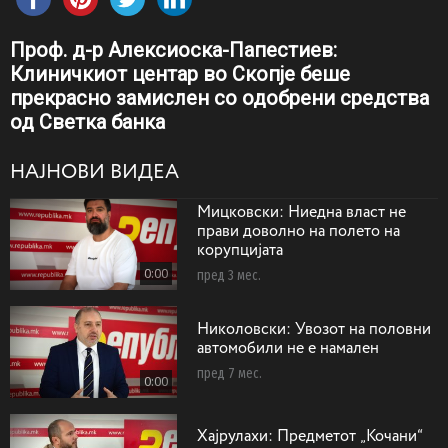
Проф. д-р Алексиоска-Папестиев:
Клиничкиот центар во Скопје беше
прекрасно замислен со одобрени средства
од Светка банка
НАЈНОВИ ВИДЕА
Мицковски: Ниедна власт не
прави доволно на полето на
корупцијата
0:00
пред 3 мес.
Николовски: Увозот на половни
автомобили не е намален
пред 7 мес.
0:00
Хајрулахи: Предметот „Кочани“