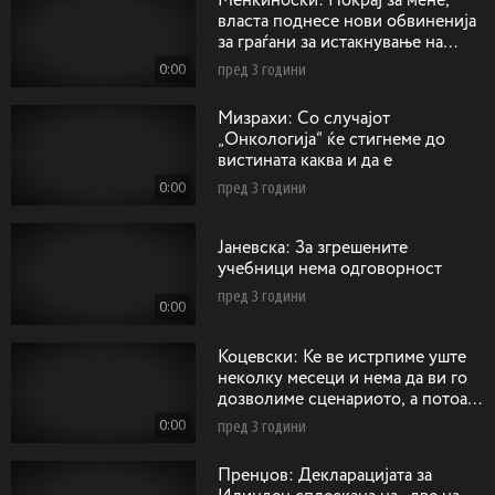
Менкиноски: Покрај за мене,
власта поднесе нови обвиненија
за граѓани за истакнување на
сонцето од Кутлеш
0:00
пред 3 години
Mизрахи: Со случајот
„Онкологија“ ќе стигнеме до
вистината каква и да е
0:00
пред 3 години
Jaневска: За згрешените
учебници нема одговорност
пред 3 години
0:00
Коцевски: Ќе ве истрпиме уште
неколку месеци и нема да ви го
дозволиме сценариото, а потоа
ќе има одговорност
0:00
пред 3 години
Пренџов: Декларацијата за