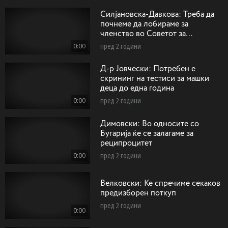
Силјановска-Давкова: Треба да
почнеме да лобираме за
членство во Советот за
безбедност на ОН како
0:00
пред 2 години
непостојани членки
Д-р Јовчески: Потребен е
скрининг на тестиси за машки
деца до една година
0:00
пред 2 години
Димовски: Во односите со
Бугарија ќе се залагаме за
реципроцитет
0:00
пред 2 години
Велковски: Ќе спречиме секаков
предизборен поткуп
пред 2 години
0:00