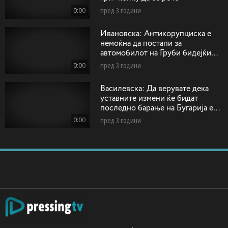
0:00
пред 3 години
Ивановска: Антикорупциска е
немоќна да постапи за
автомобилот на Груби бидејќи
возилото било регистрирано на
0:00
пред 3 години
друго лице!
Василевска: Да верувате дека
уставните измени ќе бидат
последно барање на Бугарија е
како да прифатиме дека ќе се
0:00
пред 3 години
напиеме отров и ќе умреме