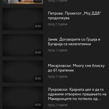
пред 2 години
Петрова: Проектот „Мој ДДВ“
продолжува
пред 2 години
0:00
Jaнев: Договорите со Грција и
Бугарија се нелегитимни
пред 2 години
0:00
Мисајловски: Многу сме блиску
до 61 пратеник
пред 2 години
0:00
Лукровски: Крајната цел е да го
одржиме отворено прашањето на
Македонците по потекло од
Егејскиот дел на Македонија
0:00
пред 2 години