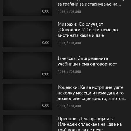
за граѓани за истакнување на
сонцето од Кутлеш
0:00
пред 3 години
Mизрахи: Со случајот
„Онкологија“ ќе стигнеме до
вистината каква и да е
0:00
пред 3 години
Jaневска: За згрешените
учебници нема одговорност
пред 3 години
0:00
Коцевски: Ќе ве истрпиме уште
неколку месеци и нема да ви го
дозволиме сценариото, а потоа
ќе има одговорност
0:00
пред 3 години
Пренџов: Декларацијата за
Илинден сплескана на „две на
три“ колку да се рече