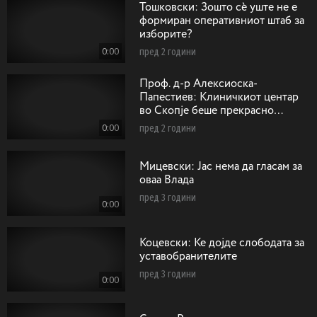
Тошковски: Зошто сѐ уште не е
формиран оперативниот штаб за
изборите?
0:00
пред 2 години
Проф. д-р Алексиоска-
Папестиев: Клиничкиот центар
во Скопје беше прекрасно
замислен со одобрени средства
0:00
пред 2 години
од Светка банка
Мицевски: Јас нема да гласам за
оваа Влада
пред 3 години
0:00
Коцевски: Ќе дојде слободата за
уставобранителите
пред 3 години
0:00