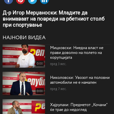
Д-р Игор Мерџаноски: Mладите да
внимаваат на повреди на рбетниот столб
при спортување
НАЈНОВИ ВИДЕА
Мицковски: Ниедна власт не
прави доволно на полето на
корупцијата
0:00
пред 3 мес.
Николовски: Увозот на половни
автомобили не е намален
пред 7 мес.
0:00
Хајрулахи: Предметот „Кочани“
ќе трае до недоглед