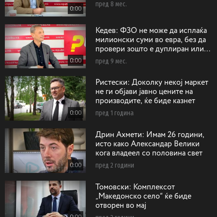
пред 8 мес.
0:00
Кедев: ФЗО не може да исплаќа
милионски суми во евра, без да
провери зошто е дуплиран или
триплиран бројот на операции на
0:00
пред 9 мес.
срце
Ристески: Доколку некој маркет
не ги објави јавно цените на
производите, ќе биде казнет
0:00
пред 1 година
Дрин Ахмети: Имам 26 години,
исто како Александар Велики
кога владеел со половина свет
0:00
пред 2 години
Toмовски: Koмплексот
„Македонско село“ ќе биде
отворен во мај
0:00