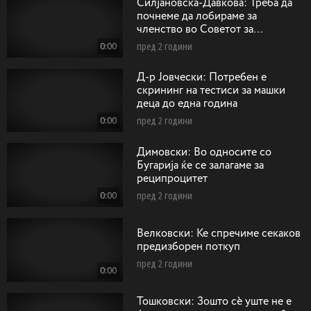
Силјановска-Давкова: Треба да
почнеме да лобираме за
членство во Советот за
безбедност на ОН како
0:00
пред 2 години
непостојани членки
Д-р Јовчески: Потребен е
скрининг на тестиси за машки
деца до една година
0:00
пред 2 години
Димовски: Во односите со
Бугарија ќе се залагаме за
реципроцитет
0:00
пред 2 години
Велковски: Ќе спречиме секаков
предизборен поткуп
пред 2 години
0:00
Тошковски: Зошто сѐ уште не е