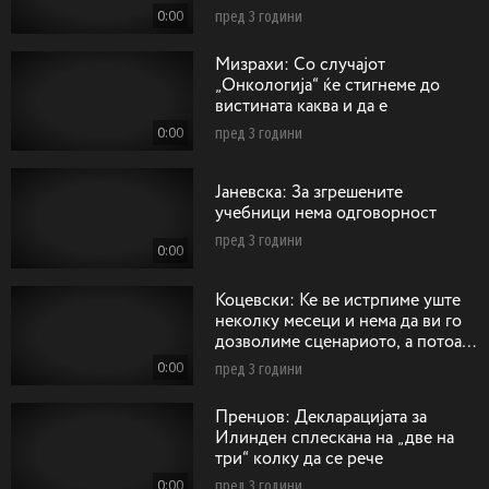
сонцето од Кутлеш
0:00
пред 3 години
Mизрахи: Со случајот
„Онкологија“ ќе стигнеме до
вистината каква и да е
0:00
пред 3 години
Jaневска: За згрешените
учебници нема одговорност
пред 3 години
0:00
Коцевски: Ќе ве истрпиме уште
неколку месеци и нема да ви го
дозволиме сценариото, а потоа
ќе има одговорност
0:00
пред 3 години
Пренџов: Декларацијата за
Илинден сплескана на „две на
три“ колку да се рече
0:00
пред 3 години