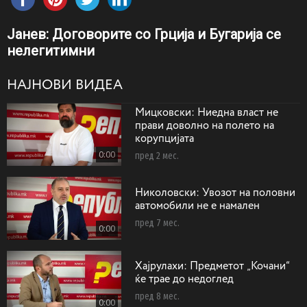
Jaнев: Договорите со Грција и Бугарија се
нелегитимни
НАЈНОВИ ВИДЕА
Мицковски: Ниедна власт не
прави доволно на полето на
корупцијата
0:00
пред 2 мес.
Николовски: Увозот на половни
автомобили не е намален
пред 7 мес.
0:00
Хајрулахи: Предметот „Кочани“
ќе трае до недоглед
пред 8 мес.
0:00