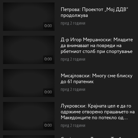
Петрова: Проектот „Мој ДДВ“
продолжува
пред 2 години
0:00
Д-р Игор Мерџаноски: Mладите
да внимаваат на повреди на
рбетниот столб при спортување
0:00
пред 2 години
Мисајловски: Многу сме блиску
до 61 пратеник
пред 2 години
0:00
Лукровски: Крајната цел е да го
одржиме отворено прашањето на
Македонците по потекло од
Егејскиот дел на Македонија
0:00
пред 2 години