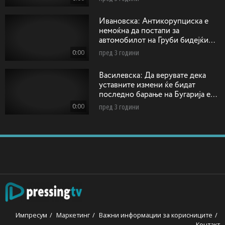
Ивановска: Антикорупциска е
немоќна да постапи за
автомобилот на Груби бидејќи
возилото било регистрирано на
0:00
пред 3 години
друго лице!
Василевска: Да верувате дека
уставните измени ќе бидат
последно барање на Бугарија е
како да прифатиме дека ќе се
0:00
пред 3 години
напиеме отров и ќе умреме
Импресум
Маркетинг
Важни информации за корисниците
Контакт