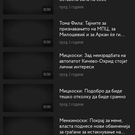
пред 3 години
0:00
Тома Фила: Тајните за
признавањето на МПЦ, за
Милошевиќ и за Аркан ќе ги
однесам горе кај Господ
0:00
пред 3 години
Мицкоски: Зад неизрадбата на
автопатот Кичево-Охрид стојат
лични интереси
0:00
пред 3 години
Мицкоски: Подобро да биде
тешко отколку да биде срамно
пред 3 години
0:00
Менкиноски: Покрај за мене,
власта поднесе нови обвиненија
за граѓани за истакнување на