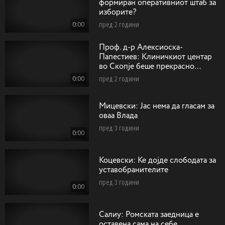
формиран оперативниот штаб за
изборите?
0:00
пред 2 години
Проф. д-р Алексиоска-
Папестиев: Клиничкиот центар
во Скопје беше прекрасно
замислен со одобрени средства
0:00
пред 2 години
од Светка банка
Мицевски: Јас нема да гласам за
оваа Влада
пред 3 години
0:00
Коцевски: Ќе дојде слободата за
уставобранителите
пред 3 години
0:00
Салиу: Ромската заедница е
оставена сама на себе