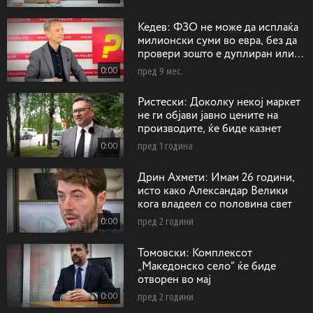
Кедев: ФЗО не може да исплаќа
милионски суми во евра, без да
провери зошто е дуплиран или
триплиран бројот на операции на
0:00
пред 9 мес.
срце
Ристески: Доколку некој маркет
не ги објави јавно цените на
производите, ќе биде казнет
0:00
пред 1 година
Дрин Ахмети: Имам 26 години,
исто како Александар Велики
кога владеел со половина свет
0:00
пред 2 години
Toмовски: Koмплексот
„Македонско село“ ќе биде
отворен во мај
0:00
пред 2 години