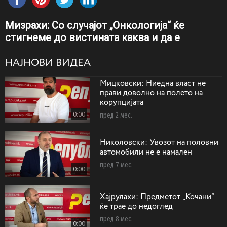
Mизрахи: Со случајот „Онкологија“ ќе
стигнеме до вистината каква и да е
НАЈНОВИ ВИДЕА
Мицковски: Ниедна власт не
прави доволно на полето на
корупцијата
0:00
пред 2 мес.
Николовски: Увозот на половни
автомобили не е намален
пред 7 мес.
0:00
Хајрулахи: Предметот „Кочани“
ќе трае до недоглед
пред 8 мес.
0:00