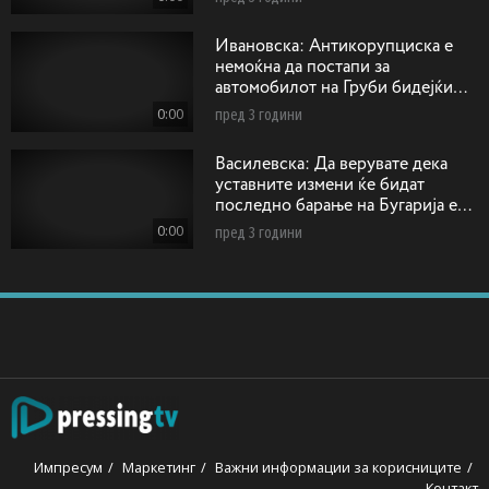
Ивановска: Антикорупциска е
немоќна да постапи за
автомобилот на Груби бидејќи
возилото било регистрирано на
0:00
пред 3 години
друго лице!
Василевска: Да верувате дека
уставните измени ќе бидат
последно барање на Бугарија е
како да прифатиме дека ќе се
0:00
пред 3 години
напиеме отров и ќе умреме
Импресум
Маркетинг
Важни информации за корисниците
Контакт