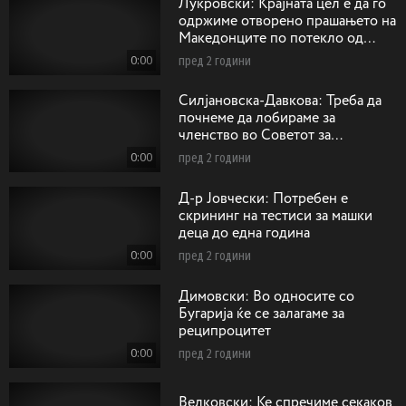
Лукровски: Крајната цел е да го
одржиме отворено прашањето на
Македонците по потекло од
Егејскиот дел на Македонија
0:00
пред 2 години
Силјановска-Давкова: Треба да
почнеме да лобираме за
членство во Советот за
безбедност на ОН како
0:00
пред 2 години
непостојани членки
Д-р Јовчески: Потребен е
скрининг на тестиси за машки
деца до една година
0:00
пред 2 години
Димовски: Во односите со
Бугарија ќе се залагаме за
реципроцитет
0:00
пред 2 години
Велковски: Ќе спречиме секаков