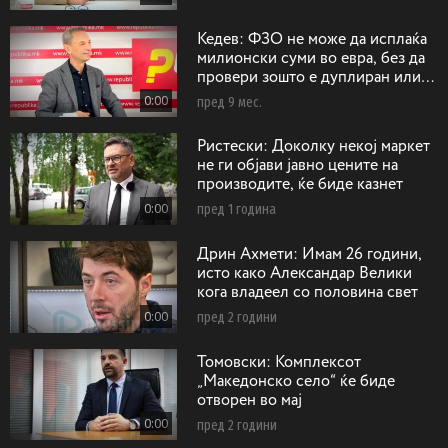
Кедев: ФЗО не може да исплаќа
милионски суми во евра, без да
провери зошто е дуплиран или
триплиран бројот на операции на
0:00
пред 9 мес.
срце
Ристески: Доколку некој маркет
не ги објави јавно цените на
производите, ќе биде казнет
0:00
пред 1 година
Дрин Ахмети: Имам 26 години,
исто како Александар Велики
кога владеел со половина свет
0:00
пред 2 години
Toмовски: Koмплексот
„Македонско село“ ќе биде
отворен во мај
0:00
пред 2 години