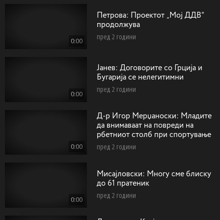
Петрова: Проектот „Мој ДДВ“
продолжува
пред 2 години
0:00
Jaнев: Договорите со Грција и
Бугарија се нелегитимни
пред 2 години
0:00
Д-р Игор Мерџаноски: Mладите
да внимаваат на повреди на
рбетниот столб при спортување
0:00
пред 2 години
Мисајловски: Многу сме блиску
до 61 пратеник
пред 2 години
0:00