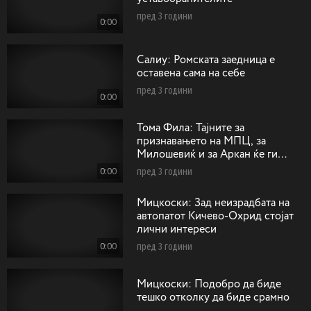
пред 3 години
0:00
Салиу: Ромската заедница е
оставена сама на себе
пред 3 години
0:00
Тома Фила: Тајните за
признавањето на МПЦ, за
Милошевиќ и за Аркан ќе ги
однесам горе кај Господ
0:00
пред 3 години
Мицкоски: Зад неизрадбата на
автопатот Кичево-Охрид стојат
лични интереси
0:00
пред 3 години
Мицкоски: Подобро да биде
тешко отколку да биде срамно