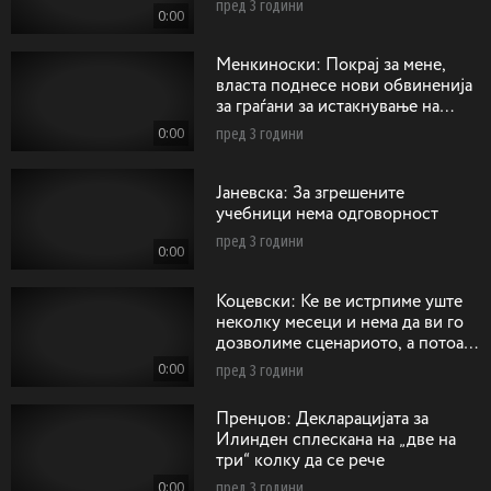
пред 3 години
0:00
Менкиноски: Покрај за мене,
власта поднесе нови обвиненија
за граѓани за истакнување на
сонцето од Кутлеш
0:00
пред 3 години
Jaневска: За згрешените
учебници нема одговорност
пред 3 години
0:00
Коцевски: Ќе ве истрпиме уште
неколку месеци и нема да ви го
дозволиме сценариото, а потоа
ќе има одговорност
0:00
пред 3 години
Пренџов: Декларацијата за
Илинден сплескана на „две на
три“ колку да се рече
0:00
пред 3 години