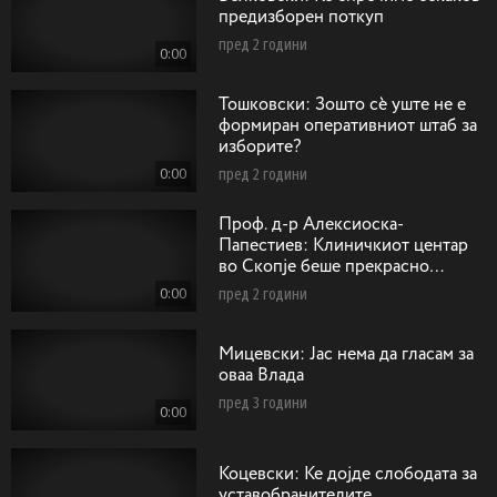
предизборен поткуп
пред 2 години
0:00
Тошковски: Зошто сѐ уште не е
формиран оперативниот штаб за
изборите?
0:00
пред 2 години
Проф. д-р Алексиоска-
Папестиев: Клиничкиот центар
во Скопје беше прекрасно
замислен со одобрени средства
0:00
пред 2 години
од Светка банка
Мицевски: Јас нема да гласам за
оваа Влада
пред 3 години
0:00
Коцевски: Ќе дојде слободата за
уставобранителите