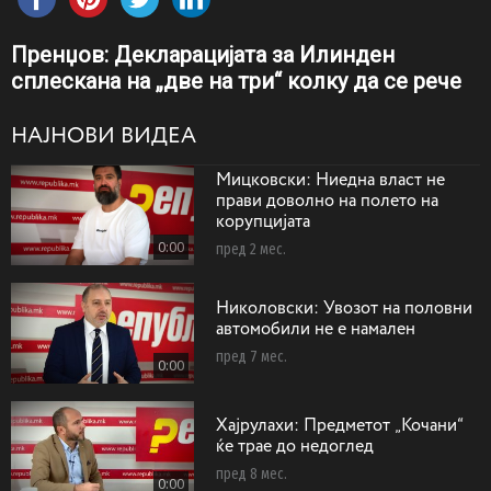
Пренџов: Декларацијата за Илинден
сплескана на „две на три“ колку да се рече
НАЈНОВИ ВИДЕА
Мицковски: Ниедна власт не
прави доволно на полето на
корупцијата
0:00
пред 2 мес.
Николовски: Увозот на половни
автомобили не е намален
пред 7 мес.
0:00
Хајрулахи: Предметот „Кочани“
ќе трае до недоглед
пред 8 мес.
0:00