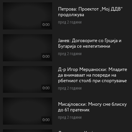
Петрова: Проектот „Мој ДДВ“
продолжува
пред 2 години
0:00
Jaнев: Договорите со Грција и
Бугарија се нелегитимни
пред 2 години
0:00
Д-р Игор Мерџаноски: Mладите
да внимаваат на повреди на
рбетниот столб при спортување
0:00
пред 2 години
Мисајловски: Многу сме блиску
до 61 пратеник
пред 2 години
0:00