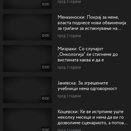
пред 3 години
0:00
Менкиноски: Покрај за мене,
власта поднесе нови обвиненија
за граѓани за истакнување на
сонцето од Кутлеш
0:00
пред 3 години
Mизрахи: Со случајот
„Онкологија“ ќе стигнеме до
вистината каква и да е
0:00
пред 3 години
Jaневска: За згрешените
учебници нема одговорност
пред 3 години
0:00
Коцевски: Ќе ве истрпиме уште
неколку месеци и нема да ви го
дозволиме сценариото, а потоа
ќе има одговорност
0:00
пред 3 години