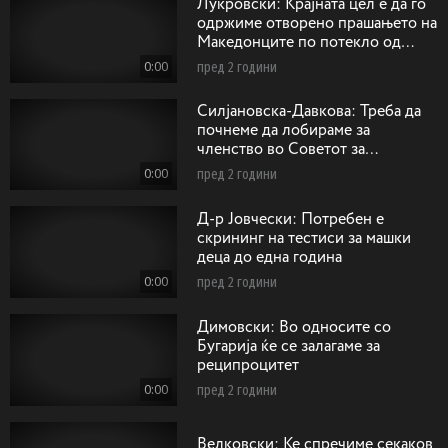
Лукровски: Крајната цел е да го
одржиме отворено прашањето на
Македонците по потекло од
Егејскиот дел на Македонија
0:00
пред 2 години
Силјановска-Давкова: Треба да
почнеме да лобираме за
членство во Советот за
безбедност на ОН како
0:00
пред 2 години
непостојани членки
Д-р Јовчески: Потребен е
скрининг на тестиси за машки
деца до една година
0:00
пред 2 години
Димовски: Во односите со
Бугарија ќе се залагаме за
реципроцитет
0:00
пред 2 години
Велковски: Ќе спречиме секаков