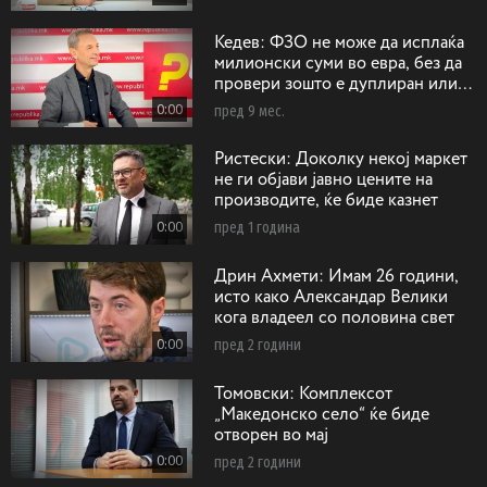
Кедев: ФЗО не може да исплаќа
милионски суми во евра, без да
провери зошто е дуплиран или
триплиран бројот на операции на
0:00
пред 9 мес.
срце
Ристески: Доколку некој маркет
не ги објави јавно цените на
производите, ќе биде казнет
0:00
пред 1 година
Дрин Ахмети: Имам 26 години,
исто како Александар Велики
кога владеел со половина свет
0:00
пред 2 години
Toмовски: Koмплексот
„Македонско село“ ќе биде
отворен во мај
0:00
пред 2 години