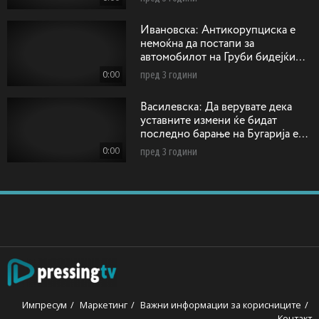
Ивановска: Антикорупциска е
немоќна да постапи за
автомобилот на Груби бидејќи
возилото било регистрирано на
0:00
пред 3 години
друго лице!
Василевска: Да верувате дека
уставните измени ќе бидат
последно барање на Бугарија е
како да прифатиме дека ќе се
0:00
пред 3 години
напиеме отров и ќе умреме
Импресум
Маркетинг
Важни информации за корисниците
Контакт