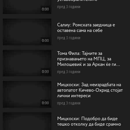
пред 3 години
0:00
Салиу: Ромската заедница е
оставена сама на себе
пред 3 години
0:00
Тома Фила: Тајните за
признавањето на МПЦ, за
Милошевиќ и за Аркан ќе ги
однесам горе кај Господ
0:00
пред 3 години
Мицкоски: Зад неизрадбата на
автопатот Кичево-Охрид стојат
лични интереси
0:00
пред 3 години
Мицкоски: Подобро да биде
тешко отколку да биде срамно