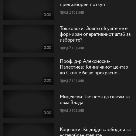
предизборен поткуп
пред 2 години
0:00
Тошковски: Зошто сѐ уште не е
формиран оперативниот штаб за
изборите?
0:00
пред 2 години
Проф. д-р Алексиоска-
Папестиев: Клиничкиот центар
во Скопје беше прекрасно
замислен со одобрени средства
0:00
пред 2 години
од Светка банка
Мицевски: Јас нема да гласам за
оваа Влада
пред 3 години
0:00
Коцевски: Ќе дојде слободата за
уставобранителите