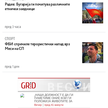
Радев: Бугарија ги почитува различните
етнички заедници
пред 3 часа
СПОРТ
ФБИ спречиле терористички напад врз
Меси на СП
пред 1 ден