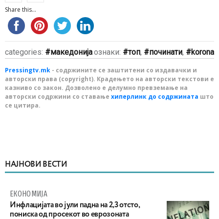
Share this...
categories:
македонија
ознаки:
топ
,
починати
,
korona
Pressingtv.mk
- содржините се заштитени со издавачки и
авторски права (copyright). Крадењето на авторски текстови е
казниво со закон. Дозволено е делумно превземање на
авторски содржини со ставање
хиперлинк до содржината
што
се цитира.
НАЈНОВИ ВЕСТИ
ЕКОНОМИЈА
Инфлацијата во јули падна на 2,3 отсто,
пониска од просекот во еврозоната