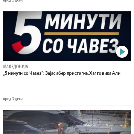
пред 2 дена
МАКЕДОНИЈА
„5 минути со Чавез“: Зајас абер пристигна, Хаг го вика Али
пред 3 дена