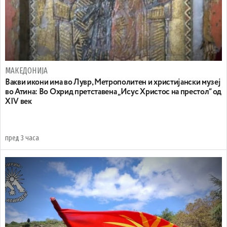
МАКЕДОНИЈА
Вакви икони има во Лувр, Метрополитен и христијански музеј
во Атина: Во Охрид претставена „Исус Христос на престол“ од
XIV век
пред 3 часа