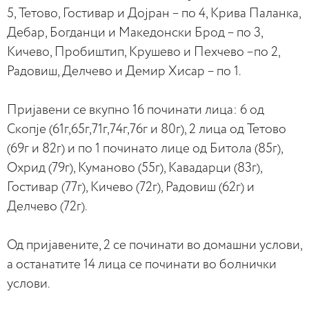
5, Тетово, Гостивар и Дојран – по 4, Крива Паланка,
Дебар, Богданци и Македонски Брод – по 3,
Кичево, Пробиштип, Крушево и Пехчево –по 2,
Радовиш, Делчево и Демир Хисар – по 1.
Пријавени се вкупно 16 починати лица: 6 од
Скопје (61г,65г,71г,74г,76г и 80г), 2 лица од Тетово
(69г и 82г) и по 1 починато лице од Битола (85г),
Охрид (79г), Куманово (55г), Кавадарци (83г),
Гостивар (77г), Кичево (72г), Радовиш (62г) и
Делчево (72г).
Од пријавените, 2 се починати во домашни услови,
а останатите 14 лица се починати во болнички
услови.