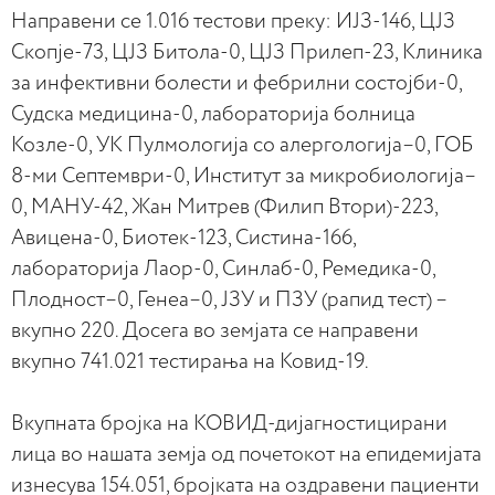
Направени се 1.016 тестови преку: ИЈЗ-146, ЦЈЗ
Скопје-73, ЦЈЗ Битола-0, ЦЈЗ Прилеп-23, Клиника
за инфективни болести и фебрилни состојби-0,
Судска медицина-0, лабораторија болница
Козле-0, УК Пулмологија со алергологија–0, ГОБ
8-ми Септември-0, Институт за микробиологија–
0, МАНУ-42, Жан Митрев (Филип Втори)-223,
Авицена-0, Биотек-123, Систина-166,
лабораторија Лаор-0, Синлаб-0, Ремедика-0,
Плодност–0, Генеа–0, ЈЗУ и ПЗУ (рапид тест) –
вкупно 220. Досега во земјата се направени
вкупно 741.021 тестирања на Ковид-19.
Вкупната бројка на КОВИД-дијагностицирани
лица во нашата земја од почетокот на епидемијата
изнесува 154.051, бројката на оздравени пациенти