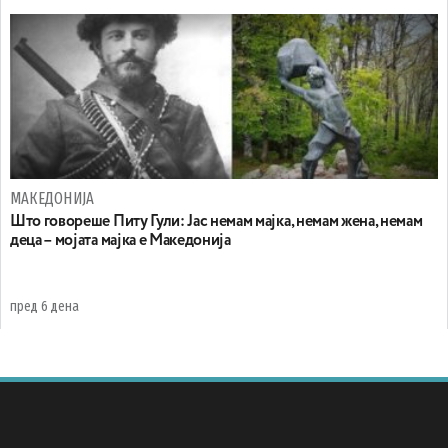
МАКЕДОНИЈА
Што говореше Питу Гули: Јас немам мајка, немам жена, немам
деца – мојата мајка е Македонија
пред 6 дена