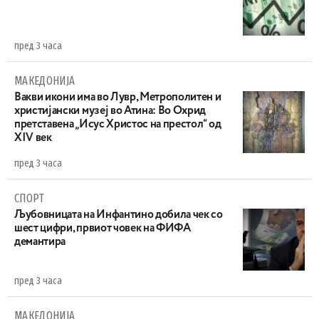
пред 3 часа
МАКЕДОНИЈА
Вакви икони има во Лувр, Метрополитен и
христијански музеј во Атина: Во Охрид
претставена „Исус Христос на престол“ од
XIV век
пред 3 часа
СПОРТ
Љубовницата на Инфантино добила чек со
шест цифри, првиот човек на ФИФА
демантира
пред 3 часа
МАКЕДОНИЈА