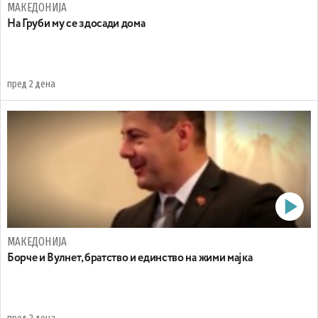
МАКЕДОНИЈА
На Груби му се здосади дома
пред 2 дена
МАКЕДОНИЈА
Борче и Вулнет, братство и единство на жими мајка