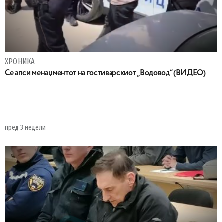
ХРОНИКА
Се апси менаџментот на гостиварскиот „Водовод“ (ВИДЕО)
пред 3 недели