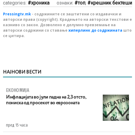
categories:
хроника
ознаки:
топ
,
крешник бектеши
Pressingtv.mk
- содржините се заштитени со издавачки и
авторски права (copyright). Крадењето на авторски текстови е
казниво со закон. Дозволено е делумно превземање на
авторски содржини со ставање
хиперлинк до содржината
што
се цитира.
НАЈНОВИ ВЕСТИ
ЕКОНОМИЈА
Инфлацијата во јули падна на 2,3 отсто,
пониска од просекот во еврозоната
пред 15 часа