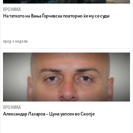
ХРОНИКА
На таткото на Вања Ѓорчевска повторно ќе му се суди
пред 4 недели
ХРОНИКА
Александар Лазаров – Цуна уапсен во Скопје