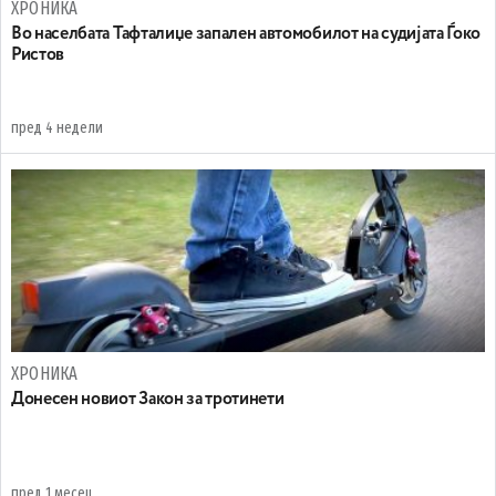
ХРОНИКА
Во населбата Тафталиџе запален автомобилот на судијата Ѓоко
Ристов
пред 4 недели
ХРОНИКА
Донесен новиот Закон за тротинети
пред 1 месец