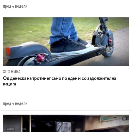
пред 4 недели
ХРОНИКА
Oд денеска на тротинет само по еден и со задолжителна
кацига
пред 4 недели