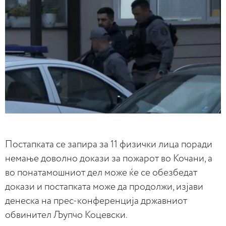
Постапката се запира за 11 физички лица поради
немање доволно докази за пожарот во Кочани, а
во понатамошниот дел може ќе се обезбедат
докази и постапката може да продолжи, изјави
денеска на прес-конференција државниот
обвинител Љупчо Коцевски.