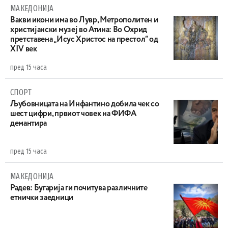
МАКЕДОНИЈА
Вакви икони има во Лувр, Метрополитен и
христијански музеј во Атина: Во Охрид
претставена „Исус Христос на престол“ од
XIV век
пред 15 часа
СПОРТ
Љубовницата на Инфантино добила чек со
шест цифри, првиот човек на ФИФА
демантира
пред 15 часа
МАКЕДОНИЈА
Радев: Бугарија ги почитува различните
етнички заедници