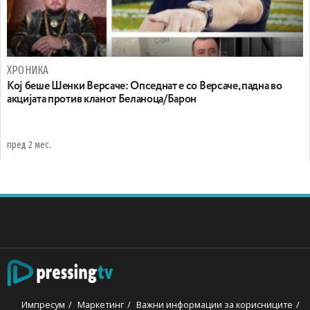
ХРОНИКА
Koj беше Шенки Версаче: Oпседнат е со Версаче, падна во
акцијата против кланот Беланоца/Барон
пред 2 мес.
Импресум
Маркетинг
Важни информации за корисниците