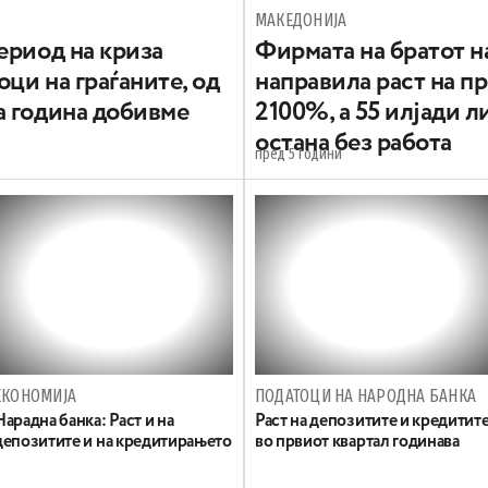
МАКЕДОНИЈА
ериод на криза
Фирмата на братот 
оци на граѓаните, од
направила раст на п
а година добивме
2100%, а 55 илјади 
остана без работа
пред 5 години
ЕКОНОМИЈА
ПОДАТОЦИ НА НАРОДНА БАНКА
Нарадна банка: Раст и на
Раст на депозитите и кредитит
депозитите и на кредитирањето
во првиот квартал годинава