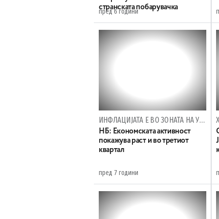
странската побарувачка
пред 6 години
ИНФЛАЦИЈАТА Е ВО ЗОНАТА НА УМЕРЕНИ ПРОМЕНИ
НБ: Економската активност
покажува раст и во третиот
квартал
пред 7 години