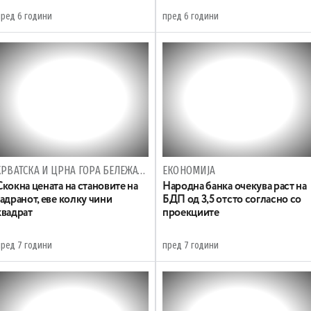
пред 6 години
пред 6 години
ХРВАТСКА И ЦРНА ГОРА БЕЛЕЖАТ РАСТ ВО ПРОСЕК ОД 10 ОТСТО
ЕКОНОМИЈА
Скокна цената на становите на
Народна банка очекува раст на
Јадранот, еве колку чини
БДП од 3,5 отсто согласно со
квадрат
проекциите
пред 7 години
пред 7 години