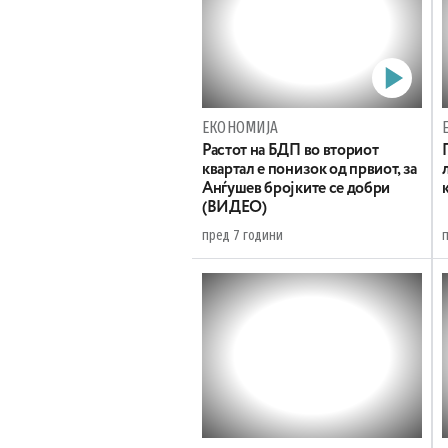
ЕКОНОМИЈА
Растот на БДП во вториот
квартал е понизок од првиот, за
Анѓушев бројките се добри
(ВИДЕО)
пред 7 години