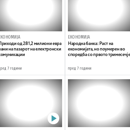
ЕКОНОМИЈА
ЕКОНОМИЈА
Приходи од 281,2 милиони евра
Народна банка: Раст на
лани на пазарот на електронски
економијата, но поумерен во
комуникации
споредба со првото тримесечј
пред 7 години
пред 7 години