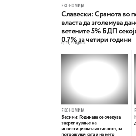
ЕКОНОМИЈА
Славески: Срамота во п
власта да зголемува дан
ветените 5% БДП секој
0.7% за четири години
пред 5 години
ЕКОНОМИЈА
Бесими: Годинава се очекува
закрепнување на
инвестициската активност, на
потрошувачката и на нето