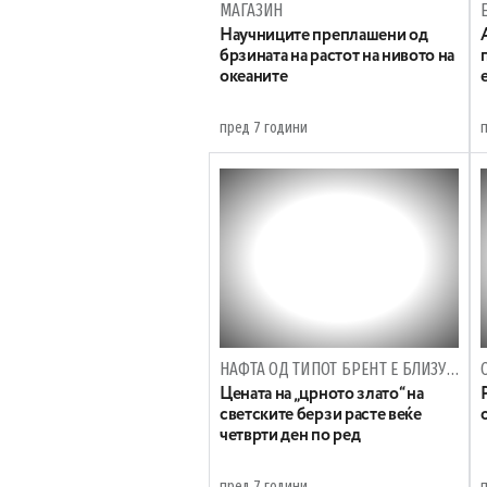
МАГАЗИН
Научниците преплашени од
брзината на растот на нивото на
океаните
пред 7 години
НАФТА ОД ТИПОТ БРЕНТ Е БЛИЗУ 70 ДОЛАРИ
Цената на „црното злато“ на
светските берзи расте веќе
четврти ден по ред
пред 7 години