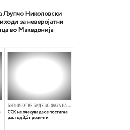
на Љупчо Николовски
риходи за неверојатни
лица во Македонија
БИЗНИСОТ ЌЕ БИДЕ ВО ФАЗА НА ЗАСТОЈ ПОРАДИ ИЗБОРИТЕ
е
ССК не очекува да се постигне
раст од 3,5 проценти