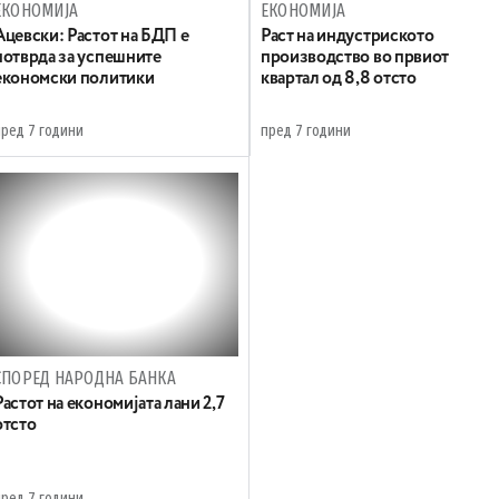
ЕКОНОМИЈА
ЕКОНОМИЈА
Ацевски: Растот на БДП е
Раст на индустриското
потврда за успешните
производство во првиот
економски политики
квартал од 8,8 отсто
пред 7 години
пред 7 години
СПОРЕД НАРОДНА БАНКА
Растот на економијата лани 2,7
отсто
пред 7 години