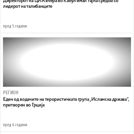
Директорот на ЦИА вчера во Кабул имал тајна средба со
лидерот на талибанците
пред 5 години
РЕГИОН
Еден од водачите на терористичката група „Исламска држава“,
притворен во Грција
пред 6 години