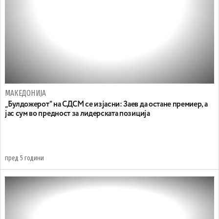
МАКЕДОНИЈА
„Булдожерот“ на СДСМ се изјасни: Заев да остане премиер, а
јас сум во предност за лидерската позиција
пред 5 години