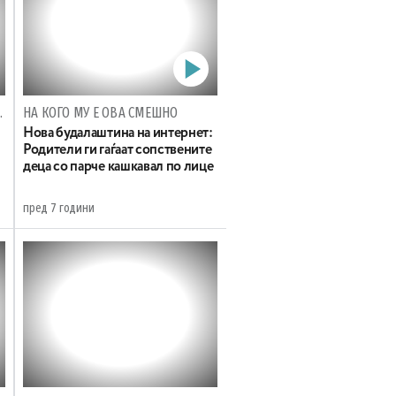
ОКАТА ЈАВНОСТ
НА КОГО МУ Е ОВА СМЕШНО
Нова будалаштина на интернет:
Родители ги гаѓаат сопствените
деца со парче кашкавал по лице
пред 7 години