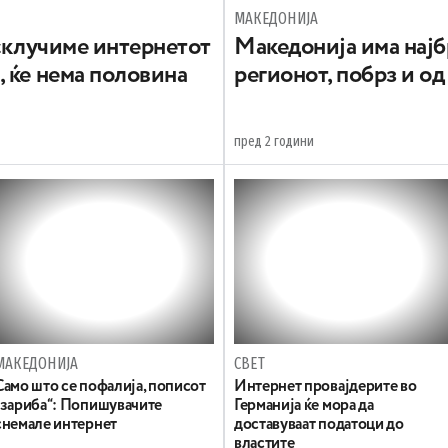
МАКЕДОНИЈА
исклучиме интернетот
Македонија има најб
 ќе нема половина
регионот, побрз и од
пред 2 години
МАКЕДОНИЈА
СВЕТ
Само што се пофалија, пописот
Интернет провајдерите во
„зариба“: Попишувачите
Германија ќе мора да
снемале интернет
доставуваат податоци до
властите