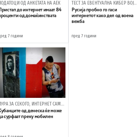
ПОДАТОЦИ ОД АНКЕТАТА НА АЕК
ТЕСТ ЗА ЕВЕНТУАЛНА КИБЕР 
Пристап до интернет имаат 84
Русија пробно го гаси
проценти од домаќинствата
интернетот како дел од воена
вежба
пред 7 години
пред 7 години
ПУРА ЗА СЕКОГО, ИНТЕРНЕТ САМО ЗА „ОДБРАНИТЕ“
Кубанците од денеска ќе може
да сурфаат преку мобилен
пред 8 години