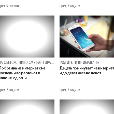
пред 5 години
пред 6 години
НА СВЕТСКО НИВО СМЕ РАНГИРАНИ НА 78 ТО МЕСТО
РОДИТЕЛИ ВНИМАВАЈТЕ
По брзина на интернет сме
Децата поминуваат на интерне
последни во регионот и
и до девет часа во денот
полоши од лани
пред 7 години
пред 7 години