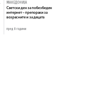
ВОЈНА
МАКЕДОНИЈА
Светски ден за побезбеден
интернет – препораки за
возрасните и за децата
пред 8 години