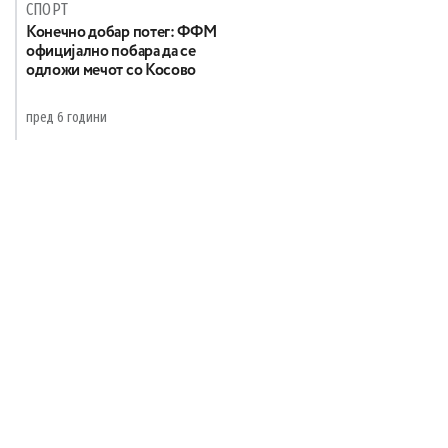
СПОРТ
Конечно добар потег: ФФМ
официјално побара да се
одложи мечот со Косово
пред 6 години