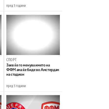
пред 5 години
СПОРТ
Заев ќе го менува името на
ФФМ ама ќе биде во Амстердам
на стадион
пред 5 години