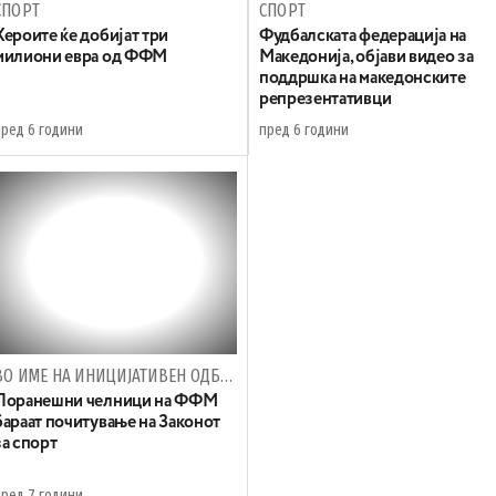
СПОРТ
СПОРТ
Хероите ќе добијат три
Фудбалската федерација на
милиони евра од ФФМ
Македонија, објави видео за
поддршка на македонските
репрезентативци
пред 6 години
пред 6 години
ВО ИМЕ НА ИНИЦИЈАТИВЕН ОДБОР НА КЛУБОВИ
Поранешни челници на ФФМ
бараат почитување на Законот
за спорт
пред 7 години