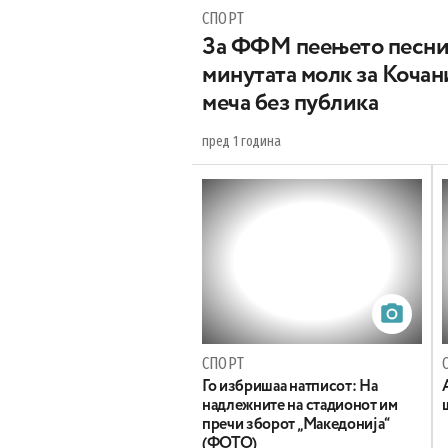
СПОРТ
За ФФМ пеењето песни 
минутата молк за Кочан
меча без публика
пред 1 година
СПОРТ
Го избришаа натписот: На
надлежните на стадионот им
пречи зборот „Македонија“
(ФОТО)