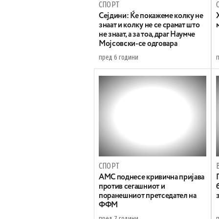
СПОРТ
Сејдини: Ќе покажеме колку не
знаат и колку не се срамат што
не знаат, а за тоа, драг Наумче
Мојсовски-се одговара
пред 6 години
СПОРТ
АМС поднесе кривична пријава
против сегашниот и
поранешниот претседател на
ФФМ
пред 7 години