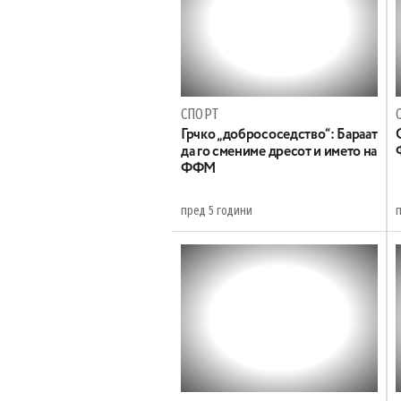
СПОРТ
Грчко „добрососедство“: Бараат
да го смениме дресот и името на
ФФМ
пред 5 години