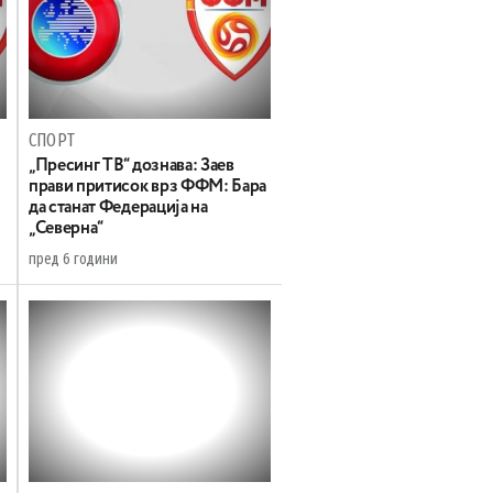
СПОРТ
„Пресинг ТВ“ дознава: Заев
прави притисок врз ФФМ: Бара
да станат Федерација на
„Северна“
пред 6 години