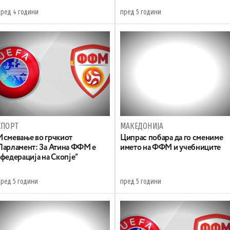
пред 4 години
пред 5 години
СПОРТ
МАКЕДОНИЈА
Исмевање во грчкиот
Ципрас побара да го смениме
Парламент: За Атина ФФМ е
името на ФФМ и учебниците
„федерација на Скопје“
пред 5 години
пред 5 години