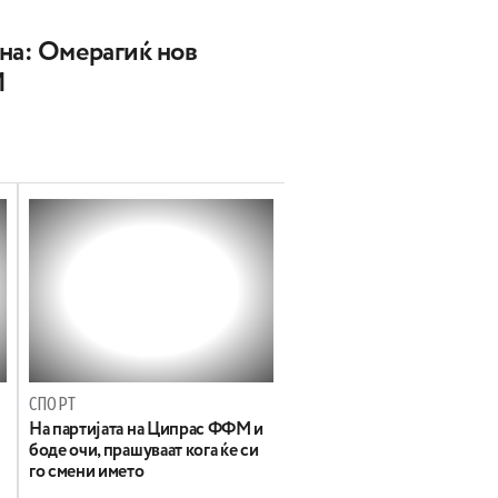
на: Oмерагиќ нов
М
СПОРТ
На партијата на Ципрас ФФМ и
боде очи, прашуваат кога ќе си
го смени името