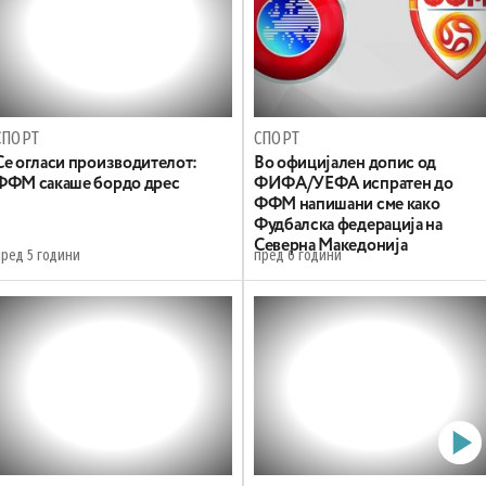
СПОРТ
СПОРТ
Се огласи производителот:
Во официјален допис од
ФФМ сакаше бордо дрес
ФИФА/УЕФА испратен до
ФФМ напишани сме како
Фудбалска федерација на
Северна Македонија
пред 5 години
пред 6 години