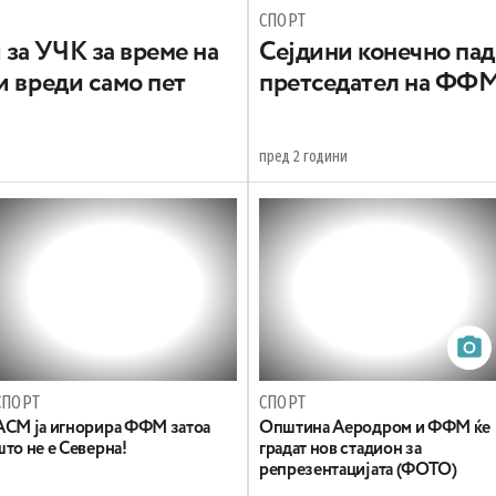
СПОРТ
за УЧК за време на
Сејдини конечно пад
и вреди само пет
претседател на ФФ
пред 2 години
СПОРТ
СПОРТ
АСМ ја игнорира ФФМ затоа
Општина Аеродром и ФФМ ќе
што не е Северна!
градат нов стадион за
репрезентацијата (ФОТО)