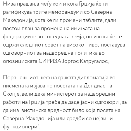
Низа прашања меѓу кои и кога Грција ќе ги
ратификува трите меморандуми со Северна
Македонија, кога ќе ги промени таблите, дали
постои план за промена на имињата на
федерациите во соседната земја, но и кога ќе се
одржи следниот совет на високо ниво, поставува
одговорниот за надворешна политика во
опозициската СИРИЗА Јоргос Катругалос,.
Поранешниот шеф на грчката дипломатија во
писмената изјава по посетата на Дендиас на
Скопје, вели дека министерот за надворешни
работи на Грција треба да даде јасни одговори „за
да има вистинска вредност било која посета на
Северна Македонија или средби со нејзини
функционери“.