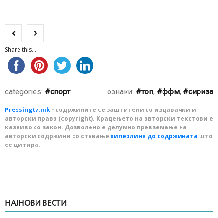
Share this...
categories:
спорт
ознаки:
топ
,
ффм
,
сириза
Pressingtv.mk
- содржините се заштитени со издавачки и
авторски права (copyright). Крадењето на авторски текстови е
казниво со закон. Дозволено е делумно превземање на
авторски содржини со ставање
хиперлинк до содржината
што
се цитира.
НАЈНОВИ ВЕСТИ