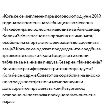
-Кога ќе се имплементира договорот од јуни 2019
година за промена на учебниците во Северна
Македонија, во однос на наводите за Александар
Велики? Кој е планот за промена на имињата,
особено на спортските федерации во соседната
земја? Кога ќе се одржат предвидените средби за
трговските ознаки? Кога Грција ќе ги смени
таблите за на нив да пишува Северна Македонија?
Кога ќе се ратификуваат трите меморандуми?
Кога ќе се одржи Советот за соработка на високо
ниво за да постојат нови меморандуми и
договори?, се прашањата кои Катургалос,
отворено ги поставува преку неговата писмена
изјава.