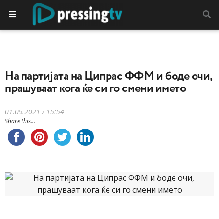
На партијата на Ципрас ФФМ и боде очи,
прашуваат кога ќе си го смени името
01.09.2021 / 15:54
Share this...