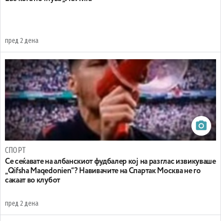
пред 2 дена
СПОРТ
Се сеќавате на албанскиот фудбалер кој на разглас извикуваше
„Qifsha Maqedonien“? Навивачите на Спартак Москва не го
сакаат во клубот
пред 2 дена