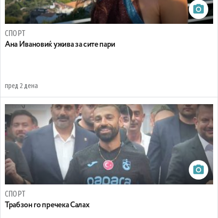
СПОРТ
Ана Ивановиќ ужива за сите пари
пред 2 дена
СПОРТ
Трабзон го пречека Салах