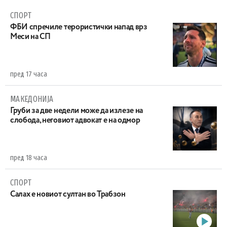
СПОРТ
ФБИ спречиле терористички напад врз
Меси на СП
пред 17 часа
МАКЕДОНИЈА
Груби за две недели може да излезе на
слобода, неговиот адвокат е на одмор
пред 18 часа
СПОРТ
Салах е новиот султан во Трабзон