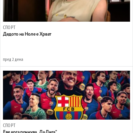
СПОРТ
Дедото на Ноле е Хрват
пред 2 дена
СПОРТ
Еве кога почнува „Ла Лига“