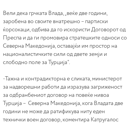
Вели дека грчката Влада, „веќе две години,
заробена во своите внатрешно – партиски
ќорсокаци, одбива да го искористи Договорот од
Преспа и да ги промовира стратешките односи со
Северна Македонија, оставајќи им простор на
националистичките сили од двете земји и
слободно поле за Турција“.
-Тажна и контрадикторна е сликата, министерот
за надворешни работи да изразува загриженост
за одбранбениот договор на повеќе нивоа
Турција – Северна Македонија, кога Владата две
години не може да ратификува ниту еден
технички воен договор, коментира Катругалос