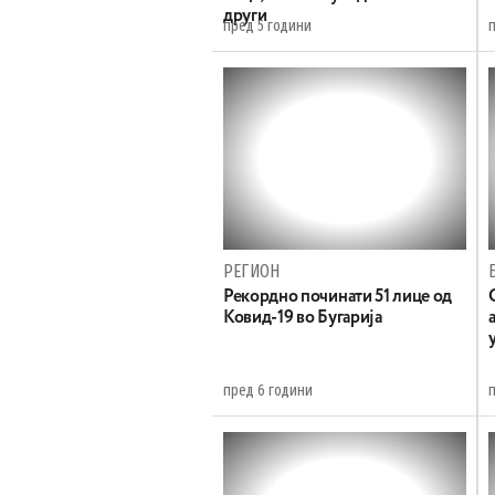
други
пред 5 години
РЕГИОН
Рекордно починати 51 лице од
Ковид-19 во Бугарија
пред 6 години