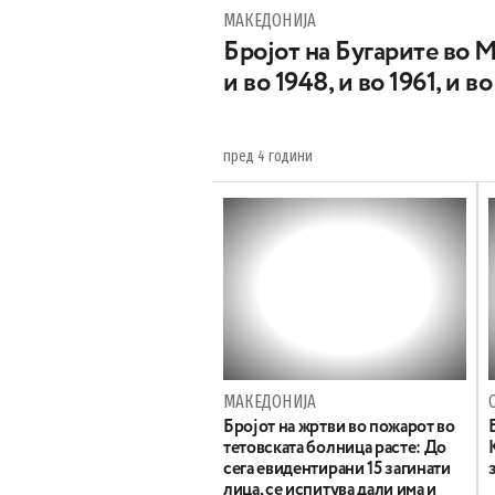
МАКЕДОНИЈА
Бројот на Бугарите во 
и во 1948, и во 1961, и в
пред 4 години
МАКЕДОНИЈА
Бројот на жртви во пожарот во
тетовската болница расте: До
сега евидентирани 15 загинати
лица, се испитува дали има и