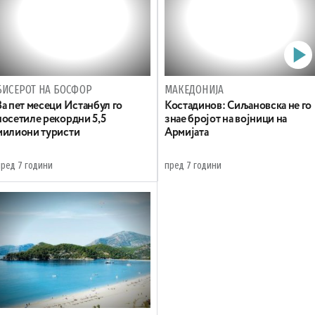
БИСЕРОТ НА БОСФОР
МАКЕДОНИЈА
За пет месеци Истанбул го
Костадинов: Сиљановска не го
посетиле рекордни 5,5
знае бројот на војници на
милиони туристи
Армијата
пред 7 години
пред 7 години