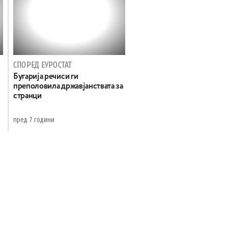
СПОРЕД ЕУРОСТАТ
Бугарија речиси ги
преполовила државјанствата за
странци
пред 7 години