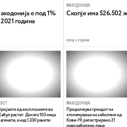
МАКЕДОНИЈА
Македонија е под 1%
Скопје има 526.502 
о 2021 година
пред 4 години
СВЕТ
МАКЕДОНИЈА
Бројките од експлозиите во
Продолжува трендот на
Кабул растат: Досега 103 лица
зголемување на заболени од
загинати, а над 1.330 ранети
Кови-19, регистрирано 21
новозаболено лице