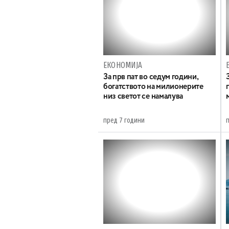
ЕКОНОМИЈА
За прв пат во седум години,
богатството на милионерите
низ светот се намалува
пред 7 години