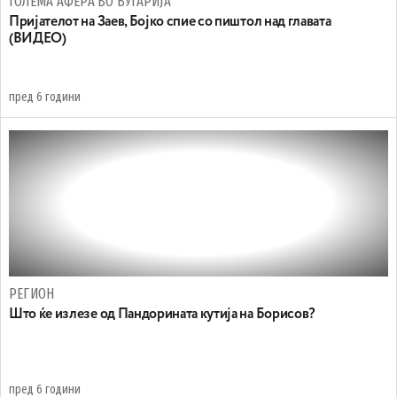
ГОЛЕМА АФЕРА ВО БУГАРИЈА
Пријателот на Заев, Бојко спие со пиштол над главата
(ВИДЕО)
пред 6 години
РЕГИОН
Што ќе излезе од Пандорината кутија на Борисов?
пред 6 години