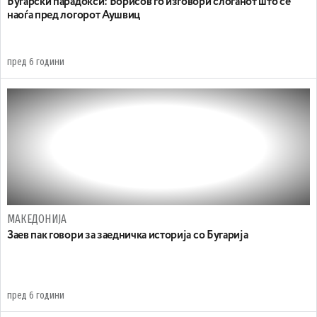
Бугарски парадокси: Борисов го изговори слоганот што се
наоѓа пред логорот Аушвиц
пред 6 години
МАКЕДОНИЈА
Заев пак говори за заедничка историја со Бугарија
пред 6 години