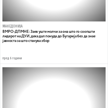
МАКЕДОНИЈА
ВМРО-ДПМНЕ: Заев уште молчи за она што го соопшти
лидерот на ДУИ, дека дал понуда до Бугарија без да знае
јавноста за што станува збор
пред 6 години