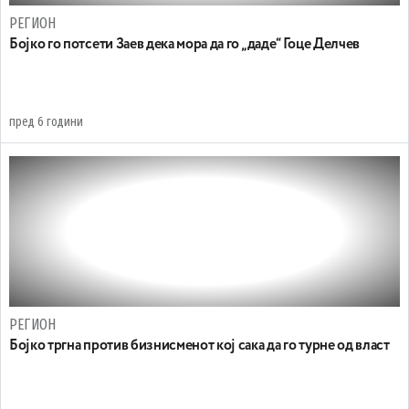
РЕГИОН
Бојко го потсети Заев дека мора да го „даде“ Гоце Делчев
пред 6 години
РЕГИОН
Бојко тргна против бизнисменот кој сака да го турне од власт