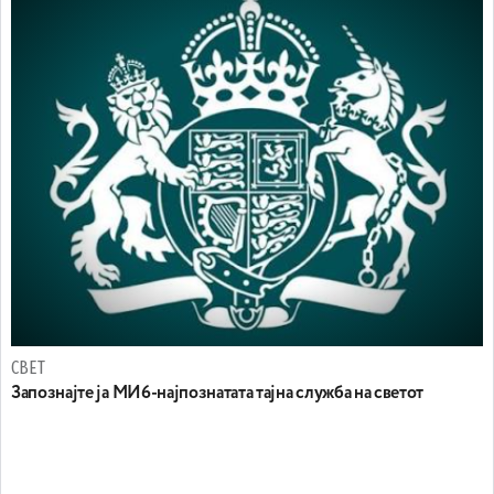
СВЕТ
Запознајте ја МИ6-најпознатата тајна служба на светот