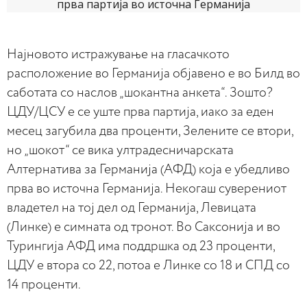
Најновото истражување на гласачкото
расположение во Германија објавено е во Билд во
саботата со наслов „шокантна анкета“. Зошто?
ЦДУ/ЦСУ е се уште прва партија, иако за еден
месец загубила два проценти, Зелените се втори,
но „шокот“ се вика ултрадесничарската
Алтернатива за Германија (АФД) која е убедливо
прва во источна Германија. Некогаш суверениот
владетел на тој дел од Германија, Левицата
(Линке) е симната од тронот. Во Саксонија и во
Турингија АФД има поддршка од 23 проценти,
ЦДУ е втора со 22, потоа е Линке со 18 и СПД со
14 проценти.