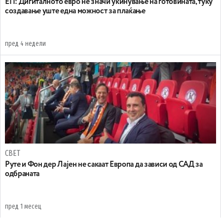
ЕП: Дигиталното евро не значи укинување на готовината, туку
создавање уште една можност за плаќање
пред 4 недели
СВЕТ
Руте и Фон дер Лајен не сакаат Европа да зависи од САД за
одбраната
пред 1 месец