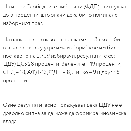
На исток Слободните либерали (ФДП) стигнуваат
до 5 проценти, што значи дека би го поминале
изборниот праг.
На национално ниво на прашањето „За кого би
гласале доколку утре има избори“, кое им било
поставено на 2.709 избирачи, резултатите се:
ЦДУ/ЦСУ28 проценти, Зелените – 19 проценти,
СПД – 18, АФД-13, ФДП – 8, Линке – 9 и други 5
проценти.
Овие резултати јасно покажуваат дека ЦДУ не е
доволно силна за да може да формира мнозинска
влада.