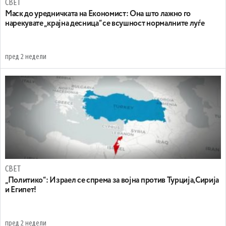
СВЕТ
Маск до уредничката на Економист: Она што лажно го
нарекувате „крајна десница“ се всушност нормалните луѓе
пред 2 недели
СВЕТ
„Политико“: Израел се спрема за војна против Турција,Сирија
и Египет!
пред 2 недели