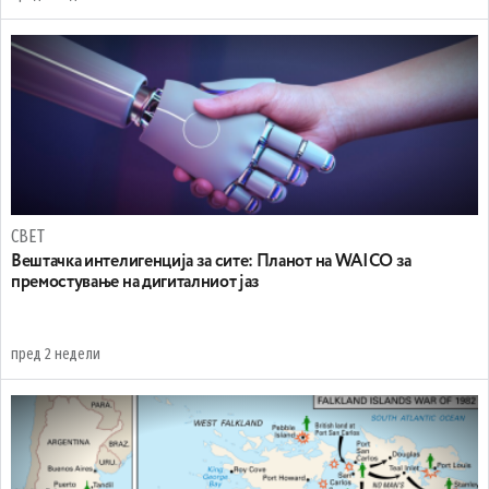
СВЕТ
Вештачка интелигенција за сите: Планот на WAICO за
премостување на дигиталниот јаз
пред 2 недели