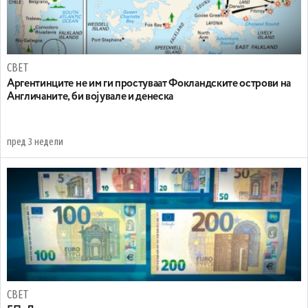
СВЕТ
Аргентинците не им ги простуваат Фокландските острови на
Англичаните, би војувале и денеска
пред 3 недели
СВЕТ