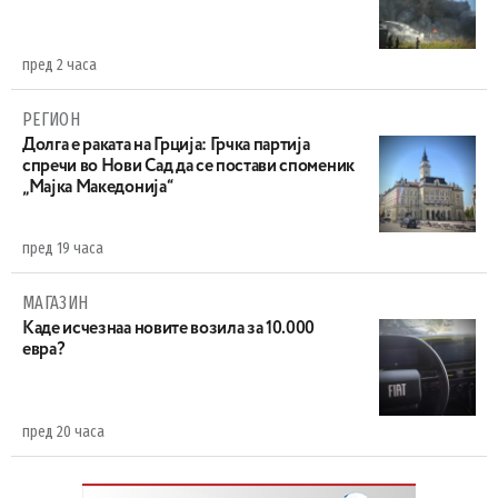
пред 2 часа
РЕГИОН
Долга е раката на Грција: Грчка партија
спречи во Нови Сад да се постави споменик
„Мајка Македонија“
пред 19 часа
МАГАЗИН
Каде исчезнаа новите возила за 10.000
евра?
пред 20 часа