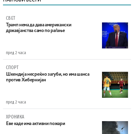
НАЈНОВИ ВЕСТИ
СВЕТ
Трамп нема да дава американски
државјанства само по раѓање
пред 2 часа
СПОРТ
Шкендија несреќно загуби, но има шанса
против Хибернијан
пред 2 часа
ХРОНИКА
Eве каде има активни пожари