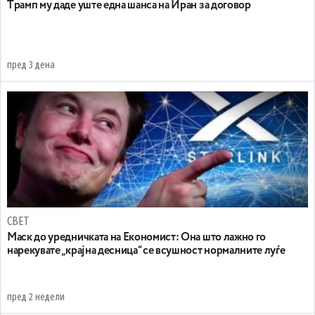
Tрамп му даде уште една шанса на Иран за договор
пред 3 дена
СВЕТ
Маск до уредничката на Економист: Она што лажно го
нарекувате „крајна десница“ се всушност нормалните луѓе
пред 2 недели