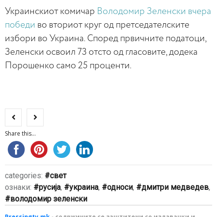
Украинскиот комичар
Володомир Зеленски вчера
победи
во вториот круг од претседателските
избори во Украина. Според првичните податоци,
Зеленски освоил 73 отсто од гласовите, додека
Порошенко само 25 проценти.
Share this...
categories:
свет
ознаки:
русија
,
украина
,
односи
,
дмитри медведев
,
володомир зеленски
Pressingtv.mk
- содржините се заштитени со издавачки и