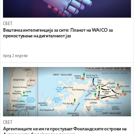
СВЕТ
Вештачка интелигенција за сите: Планот на WAICO за
премостување на дигиталниот јаз
пред 2 недели
СВЕТ
Аргентинците не им ги простуваат Фокландските острови на