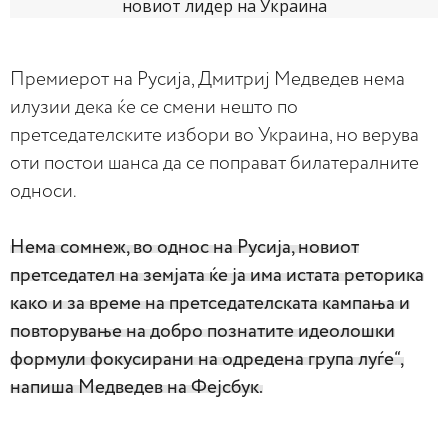
Премиерот на Русија, Дмитриј Медведев нема
илузии дека ќе се смени нешто по
претседателските избори во Украина, но верува
оти постои шанса да се поправат билатералните
односи.
Нема сомнеж, во однос на Русија, новиот
претседател на земјата ќе ја има истата реторика
како и за време на претседателската кампања и
повторување на добро познатите идеолошки
формули фокусирани на одредена група луѓе“,
напиша Медведев на Фејсбук.