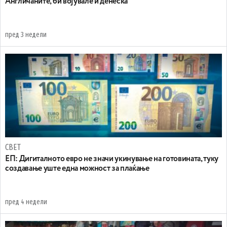
Англичаните, би војувале и денеска
пред 3 недели
СВЕТ
ЕП: Дигиталното евро не значи укинување на готовината, туку
создавање уште една можност за плаќање
пред 4 недели