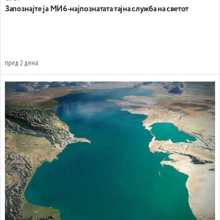
Запознајте ја МИ6-најпознатата тајна служба на светот
пред 2 дена