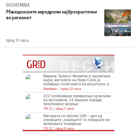
ЕКОНОМИЈА
Maкедонските аеродроми најбрзорастечки
во регионот
пред 17 часа