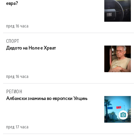
евра?
пред 16 часа
СПОРТ
Дедото на Ноле е Хрват
пред 16 часа
РЕГИОН
Aлбански знамиња во европски Улцињ
пред 17 часа