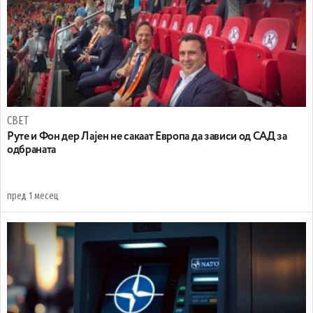
СВЕТ
Руте и Фон дер Лајен не сакаат Европа да зависи од САД за
одбраната
пред 1 месец