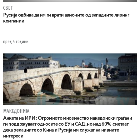
СВЕТ
Русија одбива да им ги врати авионите од западните лизинг
компании
пред 4 години
МАКЕДОНИЈА
Анкета на ИРИ: Огромното мнозинство македонски граѓани
ги поддржуваат односите со ЕУ и САД, но над 60% сметаат
дека релациите со Кина и Русија им служат на нивните
интереси