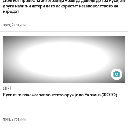
Долгиот процес на интеграција може да доведе до тоа Русија и
други малигни актери да го искористат незадоволството на
народот
пред 2 години
СВЕТ
Русите го покажаа запленетото оружје во Украина (ФОТО)
пред 2 години