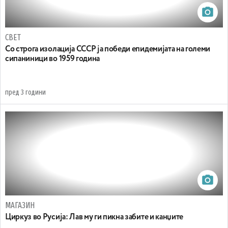
СВЕТ
Со строга изолација СССР ја победи епидемијата на големи
сипаниници во 1959 година
пред 3 години
МАГАЗИН
Циркуз во Русија: Лав му ги пикна забите и канџите