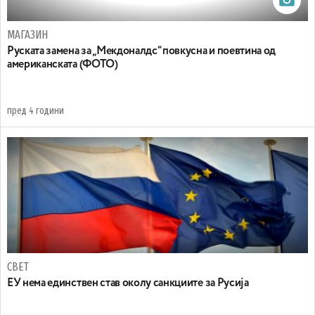
МАГАЗИН
Руската замена за „Мекдоналдс“ повкусна и поевтина од
американската (ФОТО)
пред 4 години
СВЕТ
EУ нема единствен став околу санкциите за Русија