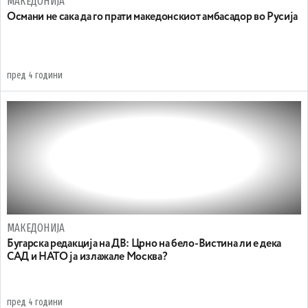
МАКЕДОНИЈА
Османи не сака да го прати македонскиот амбасадор во Русија
пред 4 години
МАКЕДОНИЈА
Бугарска редакција на ДВ: Црно на бело-Вистина ли е дека
САД и НАТО ја излажале Москва?
пред 4 години