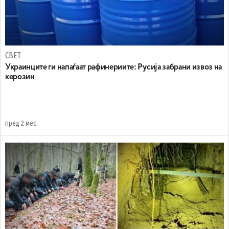
СВЕТ
Украинците ги напаѓаат рафинериите: Русија забрани извоз на
керозин
пред 2 мес.