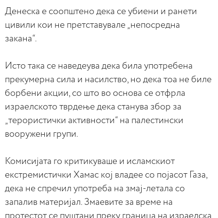
Денеска е соопштено дека се убиени и ранети
цивили кои не претставувале „непосредна
закана“.
Исто така се наведеува дека била употребена
прекумерна сила и насилство, но дека тоа не биле
борбени акции, со што во основа се отфрла
израелското тврдење дека станува збор за
„терористички активности“ на палестински
вооружени групи.
Комисијата го критикуваше и исламскиот
екстремистички Хамас кој владее со појасот Газа,
дека не спречил употреба на змај-летала со
запалив материјал. Змаевите за време на
протестот се пуштани преку граница на израелска