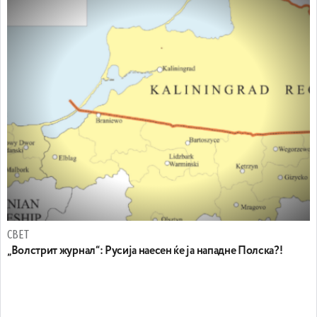
СВЕТ
„Волстрит журнал“: Русија наесен ќе ја нападне Полска?!