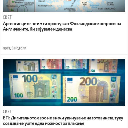
СВЕТ
Аргентинците не им ги простуваат Фокландските острови на
Англичаните, би војувале и денеска
пред 3 недели
СВЕТ
ЕП: Дигиталното евро не значи укинување на готовината, туку
создавање уште една можност за плаќање