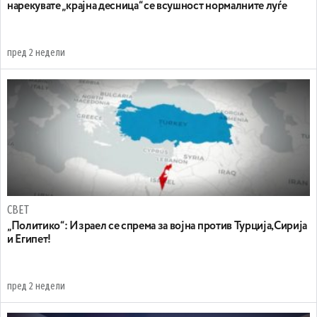
нарекувате „крајна десница“ се всушност нормалните луѓе
пред 2 недели
СВЕТ
„Политико“: Израел се спрема за војна против Турција,Сирија
и Египет!
пред 2 недели