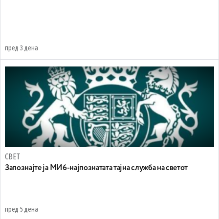
пред 3 дена
СВЕТ
Запознајте ја МИ6-најпознатата тајна служба на светот
пред 5 дена