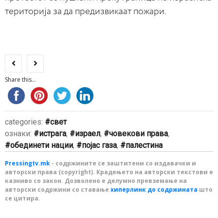
територија за да предизвикаат пожари.
Share this...
categories:
свет
ознаки:
истрага
,
израел
,
човекови права
,
обединети нации
,
појас газа
,
палестина
Pressingtv.mk
- содржините се заштитени со издавачки и
авторски права (copyright). Крадењето на авторски текстови е
казниво со закон. Дозволено е делумно превземање на
авторски содржини со ставање
хиперлинк до содржината
што
се цитира.