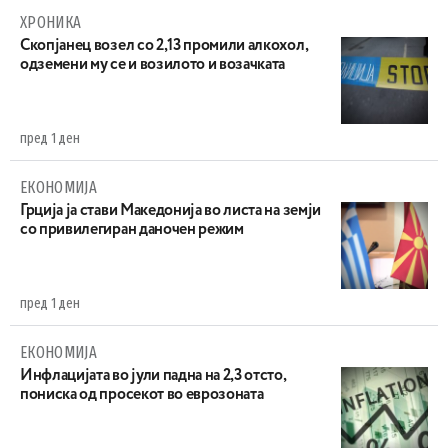
ХРОНИКА
Скопјанец возел со 2,13 промили алкохол,
одземени му се и возилото и возачката
пред 1 ден
ЕКОНОМИЈА
Грција ја стави Македонија во листа на земји
со привилегиран даночен режим
пред 1 ден
ЕКОНОМИЈА
Инфлацијата во јули падна на 2,3 отсто,
пониска од просекот во еврозоната