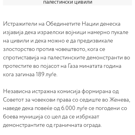
Истражители на Обединетите Нации денеска
изјавија дека израелски војници намерно пукале
на цивили и дека можно е да предизвикале
злосторство против човештвото, кога се
спротиставија на палестинските демонстранти во
протестите во појасот на Газа минатата година
кога загинаа 189 луѓе.
Независна истражна комисија формирана од
Советот за човекови права со седиште во Женева,
наведе дека повеќе од 6.000 луѓе се погодени со
боева муниција со цел да се избркаат
демонстрантите од граничната ограда.