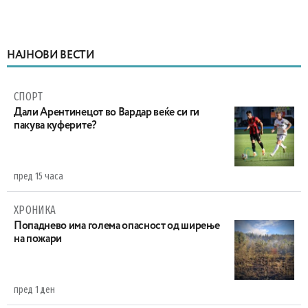
НАЈНОВИ ВЕСТИ
СПОРТ
Дали Арентинецот во Вардар веќе си ги
пакува куферите?
пред 15 часа
ХРОНИКА
Попаднево има голема опасност од ширење
на пожари
пред 1 ден