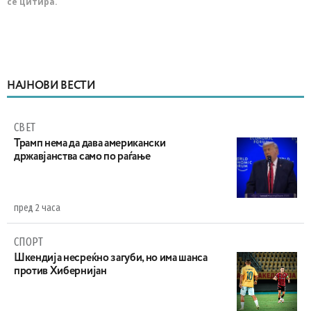
се цитира.
НАЈНОВИ ВЕСТИ
СВЕТ
Трамп нема да дава американски
државјанства само по раѓање
пред 2 часа
СПОРТ
Шкендија несреќно загуби, но има шанса
против Хибернијан