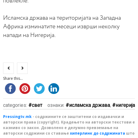
повлекле.
Исламска држава на територијата на Западна
Африка изминатите месеци изврши неколку
напади на Нигерија.
Share this...
categories:
свет
ознаки:
исламска држава
,
нигерија
Pressingtv.mk
- содржините се заштитени со издавачки и
авторски права (copyright). Крадењето на авторски текстови е
казниво со закон. Дозволено е делумно превземање на
авторски содржини со ставање
хиперлинк до содржината
што