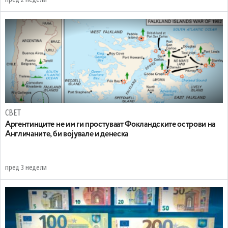
СВЕТ
Аргентинците не им ги простуваат Фокландските острови на
Англичаните, би војувале и денеска
пред 3 недели