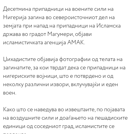
Десетмина припадници на воените сили на
Нигерија загина во североисточниот дел на
земјата при напад на припадници на Исламска
држава во градот Магумери, објави
исламистичката агенција АМАК.
Џихадистите објавија фотографии од телата на
загинатите, за кои тврдат дека се припадници на
нигериските војници, што е потврдено и од
неколку различни извори, вклучувајќи и еден
воен.
Како што се наведува во извештаите, по појавата
на воздушните сили и доаѓањето на пешадиските
единици од соседниот град, исламистите се