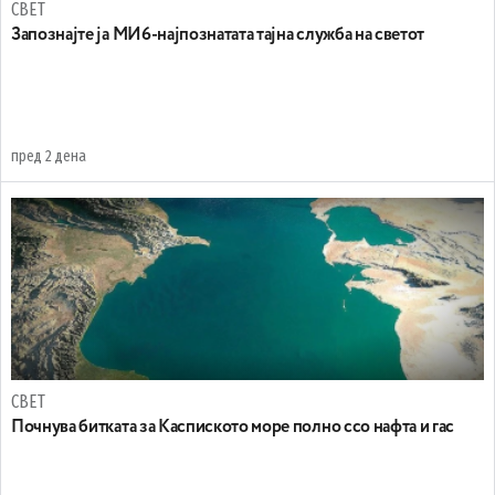
СВЕТ
Запознајте ја МИ6-најпознатата тајна служба на светот
пред 2 дена
СВЕТ
Почнува битката за Каспиското море полно ссо нафта и гас