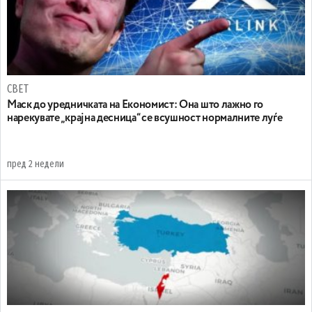
СВЕТ
Маск до уредничката на Економист: Она што лажно го
нарекувате „крајна десница“ се всушност нормалните луѓе
пред 2 недели