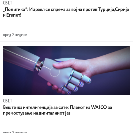
СВЕТ
„Политико“: Израел се спрема за војна против Турција,Сирија
и Египет!
пред 2 недели
СВЕТ
Вештачка интелигенција за сите: Планот на WAICO за
премостување на дигиталниот јаз
пред 2 недели