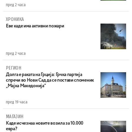
пред 2 часа
ХРОНИКА
Eве каде има активни пожари
пред 2 часа
РЕГИОН
Долга е раката на Грција: Грчка партија
спречи во Нови Сад да се постави споменик
„Мајка Македонија“
пред 19 часа
МАГАЗИН
Каде исчезнаа новите возила за 10.000
евра?