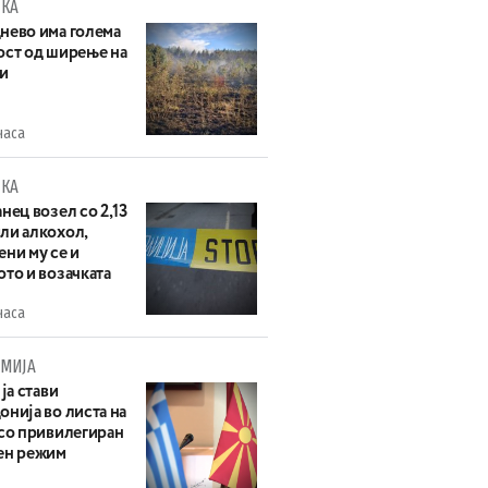
КА
нево има голема
ост од ширење на
и
часа
КА
нец возел со 2,13
ли алкохол,
ни му се и
то и возачката
часа
МИЈА
 ја стави
нија во листа на
 со привилегиран
ен режим