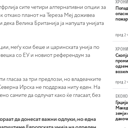
ХРОНИ
тфрлија сите четири алтернативни опции за
Попад
опасн
ак откако планот на Тереза Меј доживеа
пожар
и дека Велика Британија ја напушта унијата
пред 2 
ии, меѓу кои беше и царинската унија по
ХРОНИ
вешка со ЕУ и новиот референдум за
Скопја
проми
одземе
возило
 гласаа за три предлози, но владеачките
пред 2 
еверна Ирска не поддржаа ниту еден. На
но самите да одлучат како ќе гласаат, без
ЕКОНО
Грција
Македо
земји
раат да донесат важни одлуки, но една
даноч
а напуштиме Европската унија на одреден