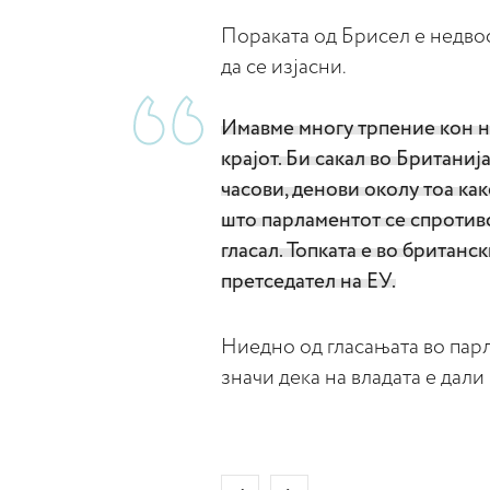
Пораката од Брисел е недво
да се изјасни.
Имавме многу трпение кон на
крајот. Би сакал во Британиј
часови, денови околу тоа как
што парламентот се спротивс
гласал. Топката е во британс
претседател на ЕУ.
Ниедно од гласањата во пар
значи дека на владата е дали