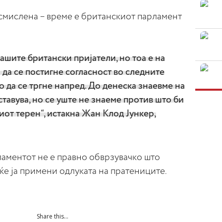
смислена – време е британскиот парламент
шите британски пријатели, но тоа е на
а да се постигне согласност во следните
о да се тргне напред. До денеска знаевме на
тавува, но се уште не знаеме против што би
киот терен“, истакна Жан Клод Јункер,
ламентот не е правно обврзувачко што
 ќе ја примени одлуката на пратениците.
Share this...