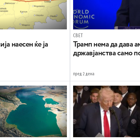
СВЕТ
ја наесен ќе ја
Трамп нема да дава 
државјанства само п
пред 2 дена