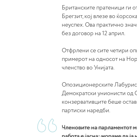
Британските пратеници ги о
Брегзит, кој влезе во ќорсок
неуспех. Ова практично знач
без договор на 12 април.
Отфрлени се сите четири опц
примерот на односот на Нор
членство во Унијата.
Опозиционерските Лабуристи
Демократски унионисти од С
конзервативците беше оставе
партиски наредби.
Членовите на парламентот мо
работа е јасна: мораме да ј