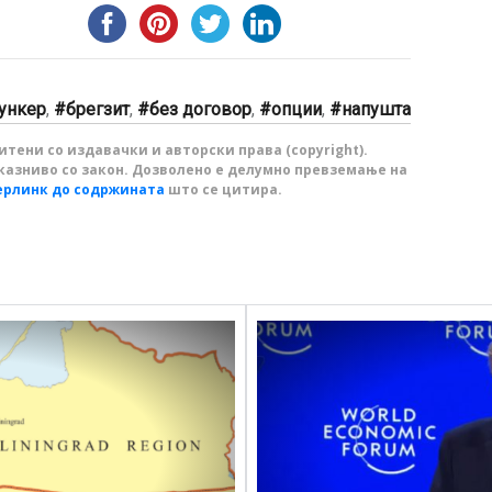
јункер
,
брегзит
,
без договор
,
опции
,
напушта
тени со издавачки и авторски права (copyright).
казниво со закон. Дозволено е делумно превземање на
ерлинк до содржината
што се цитира.