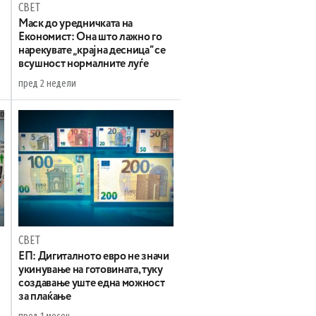
СВЕТ
Маск до уредничката на
Економист: Она што лажно го
нарекувате „крајна десница“ се
всушност нормалните луѓе
пред 2 недели
СВЕТ
ЕП: Дигиталното евро не значи
укинување на готовината, туку
создавање уште една можност
за плаќање