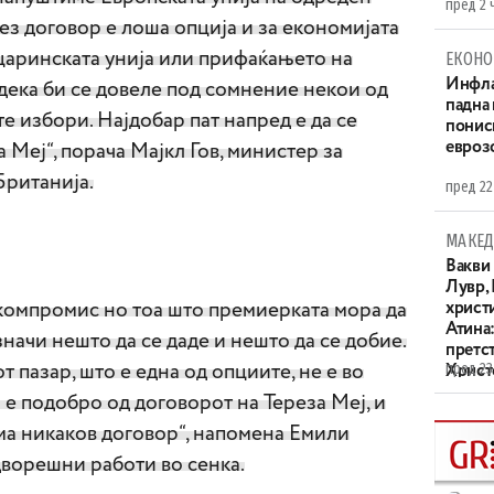
пред 2 
без договор е лоша опција и за економијата
 царинската унија или прифаќањето на
ЕКОНО
Инфла
дека би се довеле под сомнение некои од
падна 
е избори. Најдобар пат напред е да се
понис
евроз
 Меј“, порача Мајкл Гов, министер за
Британија.
пред 22
МАКЕД
Вакви
Лувр,
 компромис но тоа што премиерката мора да
христи
Атина
начи нешто да се даде и нешто да се добие.
претс
пред 23
 пазар, што е една од опциите, не е во
Христо
XIV в
 е подобро од договорот на Тереза Меј, и
ма никаков договор“, напомена Емили
дворешни работи во сенка.