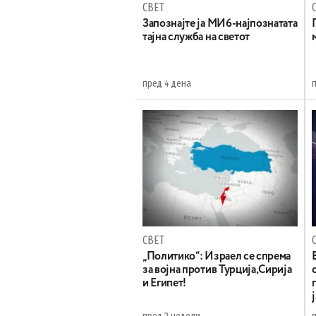
СВЕТ
Запознајте ја МИ6-најпознатата
тајна служба на светот
пред 4 дена
СВЕТ
„Политико“: Израел се спрема
за војна против Турција,Сирија
и Египет!