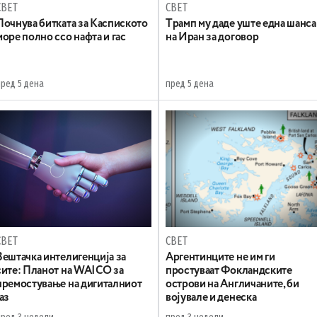
СВЕТ
СВЕТ
Почнува битката за Каспиското
Tрамп му даде уште една шанса
море полно ссо нафта и гас
на Иран за договор
пред 5 дена
пред 5 дена
СВЕТ
СВЕТ
Вештачка интелигенција за
Аргентинците не им ги
сите: Планот на WAICO за
простуваат Фокландските
премостување на дигиталниот
острови на Англичаните, би
јаз
војувале и денеска