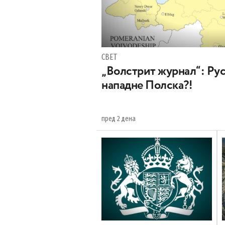
СВЕТ
„Волстрит журнал“: Руси
нападне Полска?!
пред 2 дена