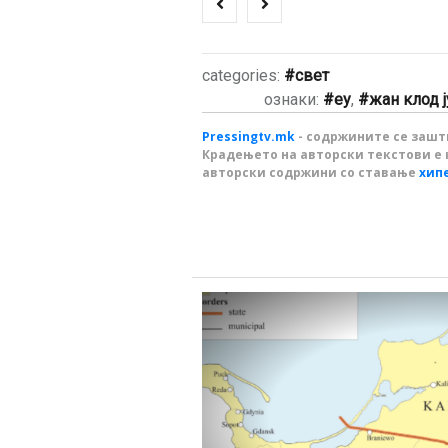
categories:
свет
ознаки:
еу
,
жан клод 
Pressingtv.mk
- содржините се зашти
Крадењето на авторски текстови е 
авторски содржини со ставање
хип