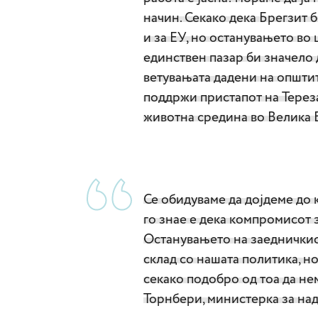
начин. Секако дека Брегзит 
и за ЕУ, но останувањето во
единствен пазар би значело 
ветувањата дадени на општит
поддржи пристапот на Тереза
животна средина во Велика 
Се обидуваме да дојдеме до
го знае е дека компромисот з
Останувањето на заедничкиот
склад со нашата политика, но
секако подобро од тоа да не
Торнбери, министерка за на