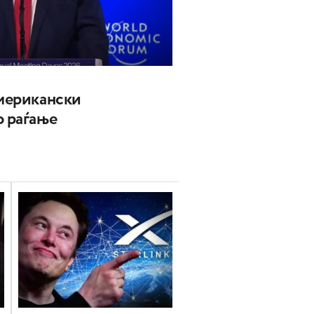
американски
о раѓање