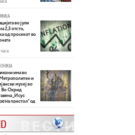
часа
МИЈА
цијата во јули
на 2,3 отсто,
ка од просекот во
оната
 часа
ОНИЈА
 икони има во
 Метрополитен и
јански музеј во
: Во Охрид
тавена „Исус
 часа
с на престол“ од
ек