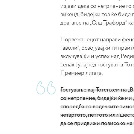
изјави дека со нетрпение го
викенд, бидејќи тоа ќе биде 
доаѓање на „Олд Трафорд” ка
Норвежанецот направи феном
ѓаволи”, освојувајќи ги први
вклучувајќи и успех над Ред
сепак Јунајтед гостува на То
Премиер лигата.
Гостување кај Тотенхем на „В
со нетрпение, бидејќи ќе ми 
споредба со водечките тимов
четвртото, петтото или шест
да се придвижи повисоко на 