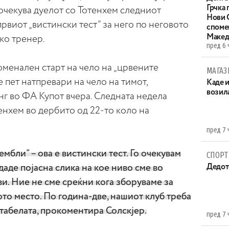
Грчка 
 очекува дуелот со Тотенхем следниот
Нови С
првиот „вистински тест” за него по неговото
споме
Макед
ко тренер.
пред 6 
енален старт на чело на „црвените
МАГАЗ
те пет натпревари на чело на тимот,
Каде 
возила
инг во ФА Купот вчера. Следната недела
тенхем во дербито од 22-то коло на
пред 7 
ембли” – ова е вистински тест. Го очекувам
СПОРТ
даде појасна слика на кое ниво сме во
Дедот
и. Ние не сме среќни кога зборуваме за
ото место. По година-две, нашиот клуб треба
табелата, прокоментира Солскјер.
пред 7 