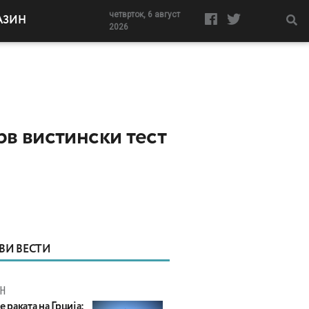
четврток, 6 август
АЗИН
2026
рв вистински тест
ВИ ВЕСТИ
Н
е раката на Грција: