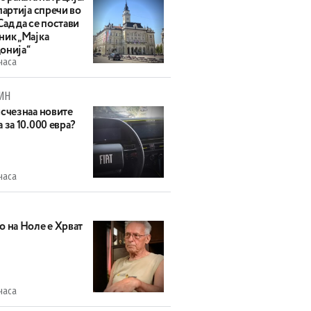
партија спречи во
ад да се постави
ник „Мајка
онија“
часа
ИН
исчезнаа новите
 за 10.000 евра?
часа
о на Ноле е Хрват
часа