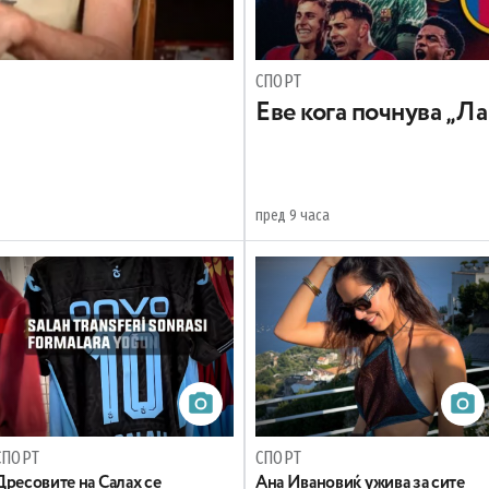
СПОРТ
Еве кога почнува „Ла
пред 9 часа
СПОРТ
СПОРТ
Дресовите на Салах се
Ана Ивановиќ ужива за сите