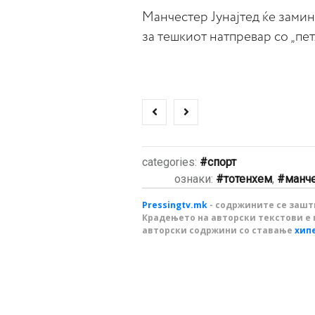
Манчестер Јунајтед ќе замине
за тешкиот натпревар со „пет
categories:
спорт
ознаки:
тотенхем
,
манче
Pressingtv.mk
- содржините се зашти
Крадењето на авторски текстови е 
авторски содржини со ставање
хип