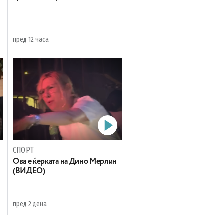
пред 12 часа
СПОРТ
Oва е ќерката на Дино Мерлин
н
(ВИДЕО)
пред 2 дена