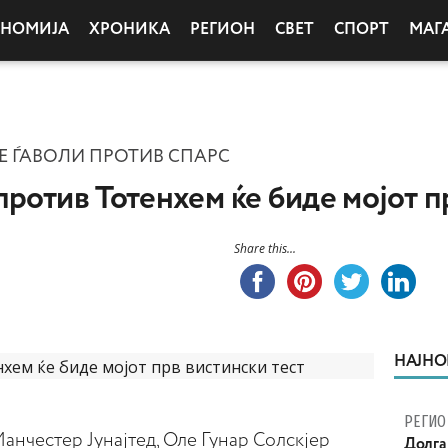
ОНОМИЈА
ХРОНИКА
РЕГИОН
СВЕТ
СПОРТ
МАГ
Е ЃАВОЛИ ПРОТИВ СПАРС
против Тотенхем ќе биде мојот п
Share this...
НАЈНО
РЕГИО
нчестер Јунајтед, Оле Гунар Солскјер
Долга 