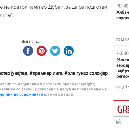
РЕГИО
 на краток камп во Дубаи, за да се подготви
Aлбан
лите”.
европ
пред 8 
Share this...
ЕКОНО
Maкед
аерод
најбр
стер јунајтед
,
премиер лига
,
оле гунар солскјер
регио
тени со издавачки и авторски права (copyright).
пред 9 
казниво со закон. Дозволено е делумно превземање на
ерлинк до содржината
што се цитира.