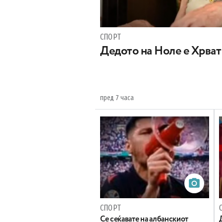
СПОРТ
Дедото на Ноле е Хрват
пред 7 часа
СПОРТ
Се сеќавате на албанскиот