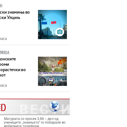
Н
ски знамиња во
ски Улцињ
часа
МИЈА
онските
роми
зорастечки во
нот
часа