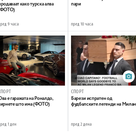
продаваат како турска алва
пари
(ФОТО)
пред 9 часа
пред 10 часа
СПОРТ
СПОРТ
Ова е гаражата на Роналдо,
Барези испратен од
ѕирнете што има (ФОТО)
фудбалските легенди на Мила
ред 1 ден
пред 2 дена