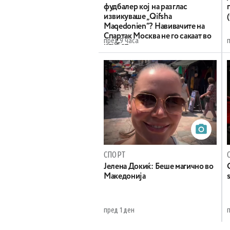
фудбалер кој на разглас
извикуваше „Qifsha
Maqedonien“? Навивачите на
Спартак Москва не го сакаат во
пред 9 часа
клубот
СПОРТ
Јелена Докиќ: Беше магично во
Македонија
пред 1 ден
п