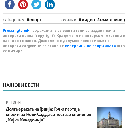
categories:
спорт
ознаки:
видео
,
ема клинец
Pressingtv.mk
- содржините се заштитени со издавачки и
авторски права (copyright). Крадењето на авторски текстови е
казниво со закон. Дозволено е делумно превземање на
авторски содржини со ставање
хиперлинк до содржината
што
се цитира.
НАЈНОВИ ВЕСТИ
РЕГИОН
Долга е раката на Грција: Грчка партија
спречи во Нови Сад да се постави споменик
„Мајка Македонија“