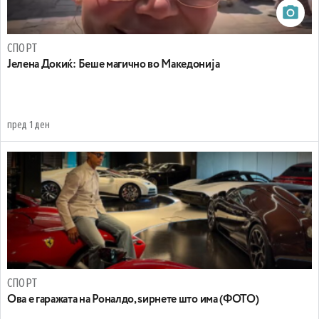
СПОРТ
Јелена Докиќ: Беше магично во Македонија
пред 1 ден
СПОРТ
Ова е гаражата на Роналдо, ѕирнете што има (ФОТО)