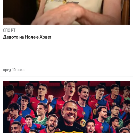
СПОРТ
Дедото на Ноле е Хрват
пред 10 часа