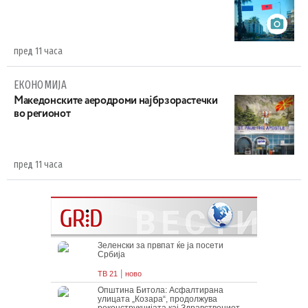
пред 11 часа
ЕКОНОМИЈА
Maкедонските аеродроми најбрзорастечки
во регионот
пред 11 часа