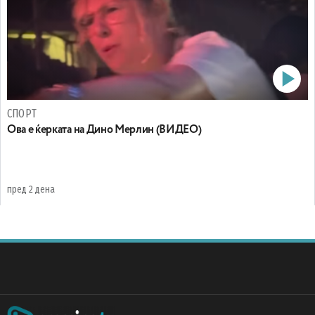
СПОРТ
Oва е ќерката на Дино Мерлин (ВИДЕО)
пред 2 дена