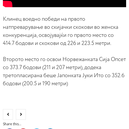
Клинец воедно победи на првото
натпреварување во скијачки скокови во женска
конкуренција, освојувајќи го првото место со
414.7 бодови и скокови од 226 и 223.5 метри.
Второто место го освои Норвежанката Сија Опсет
со 373.7 бодови (211 и 207 метри), додека
третопласирана беше Јапонката Јуки Ито со 352.6
бодови (200.5 и 190 метри)
Share this...