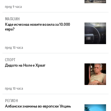
пред 9 часа
МАГАЗИН
Каде исчезнаа новите возила за 10.000
евра?
пред 10 часа
СПОРТ
Дедото на Ноле е Хрват
пред 10 часа
РЕГИОН
Aлбански знамиња во европски Улцињ