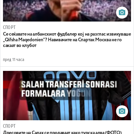
СПОРТ
Се сеќавате на албанскиот фудбалер кој на разглас извикуваше
„Qifsha Maqedonien“? Навивачите на Спартак Москва не го
сакаат во клубот
пред 11 часа
СПОРТ
Дресовите на Салах се продаваат како турска алва (ФОТО)