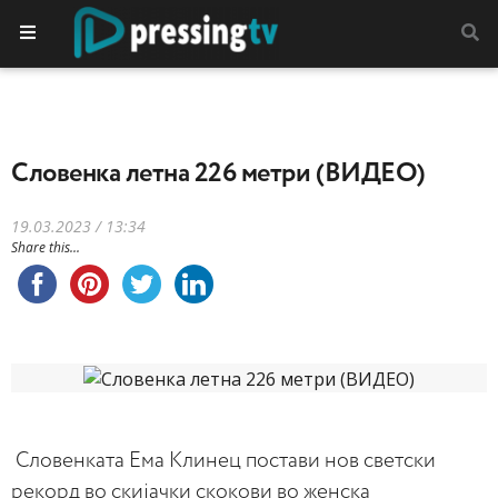
Словенка летна 226 метри (ВИДЕО)
19.03.2023 / 13:34
Share this...
Словенката Ема Клинец постави нов светски
рекорд во скијачки скокови во женска