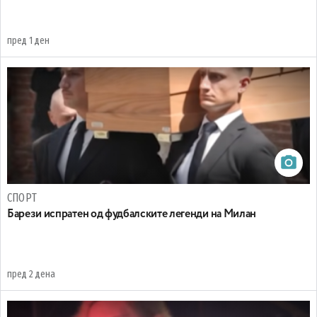
пред 1 ден
СПОРТ
Барези испратен од фудбалските легенди на Милан
пред 2 дена